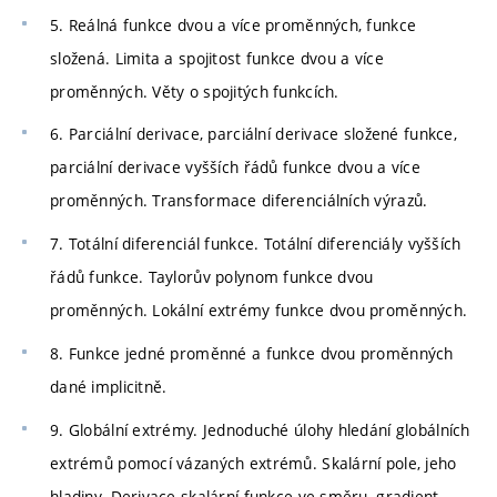
5. Reálná funkce dvou a více proměnných, funkce
složená. Limita a spojitost funkce dvou a více
proměnných. Věty o spojitých funkcích.
6. Parciální derivace, parciální derivace složené funkce,
parciální derivace vyšších řádů funkce dvou a více
proměnných. Transformace diferenciálních výrazů.
7. Totální diferenciál funkce. Totální diferenciály vyšších
řádů funkce. Taylorův polynom funkce dvou
proměnných. Lokální extrémy funkce dvou proměnných.
8. Funkce jedné proměnné a funkce dvou proměnných
dané implicitně.
9. Globální extrémy. Jednoduché úlohy hledání globálních
extrémů pomocí vázaných extrémů. Skalární pole, jeho
hladiny. Derivace skalární funkce ve směru, gradient.