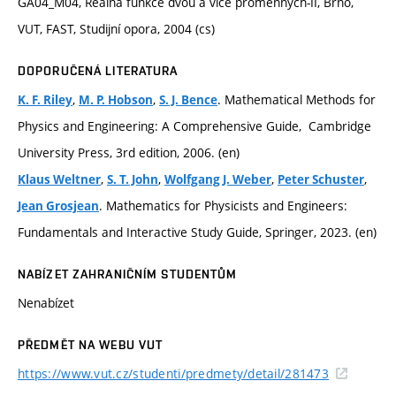
GA04_M04, Reálná funkce dvou a více proměnných-II, Brno,
VUT, FAST, Studijní opora, 2004 (cs)
DOPORUČENÁ LITERATURA
,
,
. Mathematical Methods for
K. F. Riley
M. P. Hobson
S. J. Bence
Physics and Engineering: A Comprehensive Guide, ‎ Cambridge
University Press, 3rd edition, 2006. (en)
,
,
,
,
Klaus Weltner
S. T. John
Wolfgang J. Weber
Peter Schuster
. Mathematics for Physicists and Engineers:
Jean Grosjean
Fundamentals and Interactive Study Guide, Springer, 2023. (en)
NABÍZET ZAHRANIČNÍM STUDENTŮM
Nenabízet
PŘEDMĚT NA WEBU VUT
https://www.vut.cz/studenti/predmety/detail/281473