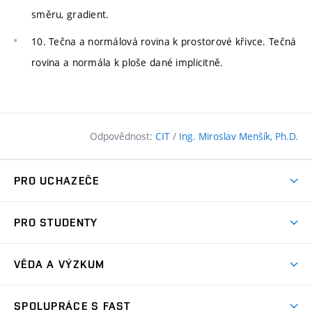
směru, gradient.
10. Tečna a normálová rovina k prostorové křivce. Tečná
rovina a normála k ploše dané implicitně.
Odpovědnost:
CIT
/
Ing. Miroslav Menšík, Ph.D.
PRO UCHAZEČE
Pojďte na FAST
PRO STUDENTY
Nabídka programů
Časový plán studia
Přijímačky
VĚDA A VÝZKUM
Studijní programy
Zápisy
Úspěchy
Předměty
SPOLUPRÁCE S FAST
(externí
Ambasadoři pro prváky