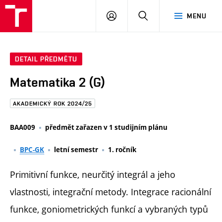
FAST
PŘIHLÁSIT
HLEDAT
MENU
VUT
SE
Brno
DETAIL PŘEDMĚTU
Matematika 2 (G)
AKADEMICKÝ ROK 2024/25
BAA009
předmět zařazen v 1 studijním plánu
BPC-GK
letní semestr
1. ročník
Primitivní funkce, neurčitý integrál a jeho
vlastnosti, integrační metody. Integrace racionální
funkce, goniometrických funkcí a vybraných typů