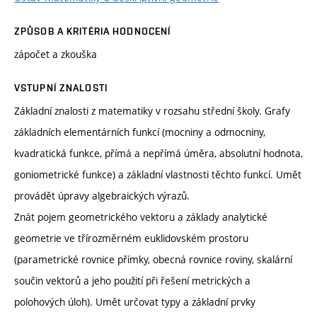
ZPŮSOB A KRITÉRIA HODNOCENÍ
zápočet a zkouška
VSTUPNÍ ZNALOSTI
Základní znalosti z matematiky v rozsahu střední školy. Grafy
základních elementárních funkcí (mocniny a odmocniny,
kvadratická funkce, přímá a nepřímá úměra, absolutní hodnota,
goniometrické funkce) a základní vlastnosti těchto funkcí. Umět
provádět úpravy algebraických výrazů.
Znát pojem geometrického vektoru a základy analytické
geometrie ve třírozměrném euklidovském prostoru
(parametrické rovnice přímky, obecná rovnice roviny, skalární
součin vektorů a jeho použití při řešení metrických a
polohových úloh). Umět určovat typy a základní prvky