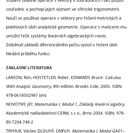
Student zvládne operace s vektory v souřadnicích i bez použití
souřadnic a pochopí jejich význam ve sférické trigonometrii.
Naučí se používat operace s vektory pro řešení metrických a
polohových úloh analytické geometrie. Operace s maticemi mu
umožní řešit systémy lineárních algebraických rovnic.
Zvládnutí základů diferenciálního počtu vyústí v řešení úloh
hledání průběhu funkcí.
ZÁKLADNÍ LITERATURA
LARSON, Ron, HOSTETLER, Rober, EDWARDS Bruce:
Calculus
With Analytic Geometry
, 8th edition, Brooks Cole, 2005. ISBN:
978-0618502981 (en)
NOVOTNÝ, Jiří:
Matematika I, Modul 1, Základy lineární algebry
,
Akademické nakladatelství CERM, s.r.o., Brno 2004. ISBN: 978-
80-7204-748-2
TRYHUK, Václav, DLOUHÝ, Oldřich:
Matematika I, Modul GA01–