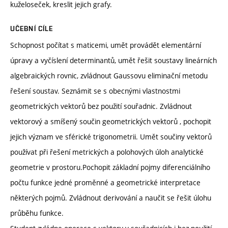
kuželoseček, kreslit jejich grafy.
UČEBNÍ CÍLE
Schopnost počítat s maticemi, umět provádět elementární
úpravy a vyčíslení determinantů, umět řešit soustavy lineárních
algebraických rovnic, zvládnout Gaussovu eliminační metodu
řešení soustav. Seznámit se s obecnými vlastnostmi
geometrických vektorů bez použití souřadnic. Zvládnout
vektorový a smíšený součin geometrických vektorů , pochopit
jejich význam ve sférické trigonometrii. Umět součiny vektorů
používat při řešení metrických a polohových úloh analytické
geometrie v prostoru.Pochopit základní pojmy diferenciálního
počtu funkce jedné proměnné a geometrické interpretace
některých pojmů. Zvládnout derivování a naučit se řešit úlohu
průběhu funkce.