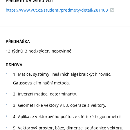
PŘEDMĚT NA WEBU VUT
https://www.vut.cz/studenti/predmety/detail/281463
PŘEDNÁŠKA
13 týdnů, 3 hod./týden, nepovinné
OSNOVA
1. Matice, systémy lineárních algebraických rovnic,
Gaussova eliminační metoda.
2. Inverzní matice, determinanty.
3. Geometrické vektory v E3, operace s vektory.
4. Aplikace vektorového počtu ve sférické trigonometrii.
5. Vektorový prostor, báze, dimenze, souřadnice vektoru.