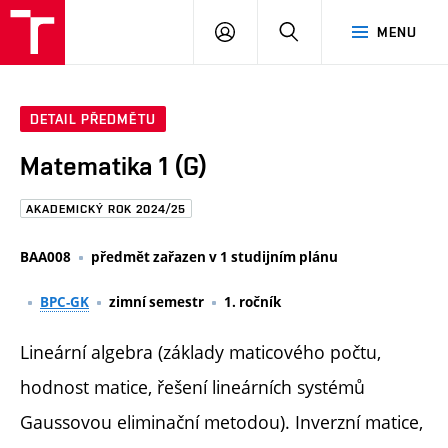
FAST
PŘIHLÁSIT
HLEDAT
MENU
VUT
SE
Brno
DETAIL PŘEDMĚTU
Matematika 1 (G)
AKADEMICKÝ ROK 2024/25
BAA008
předmět zařazen v 1 studijním plánu
BPC-GK
zimní semestr
1. ročník
Lineární algebra (základy maticového počtu,
hodnost matice, řešení lineárních systémů
Gaussovou eliminační metodou). Inverzní matice,