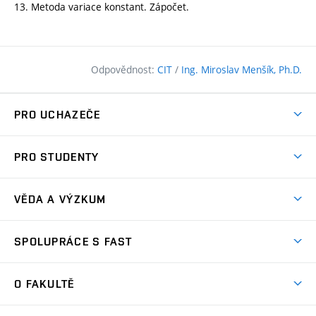
13. Metoda variace konstant. Zápočet.
Odpovědnost:
CIT
/
Ing. Miroslav Menšík, Ph.D.
PRO UCHAZEČE
Pojďte na FAST
PRO STUDENTY
Nabídka programů
Časový plán studia
Přijímačky
VĚDA A VÝZKUM
Studijní programy
Zápisy
Úspěchy
Předměty
SPOLUPRÁCE S FAST
(externí
Ambasadoři pro prváky
Licence a patenty
odkaz)
FAQ
Studium MSc.
Firemní spolupráce
Centra výzkumu
O FAKULTĚ
(externí
Příručka prváka
Přípravné kurzy
Zahraniční spolupráce
odkaz)
Oblasti výzkumu
Studium a práce v zahraničí
Plány budov