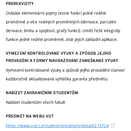
PREREKVIZITY
Ovládat elementární pojmy teorie funkcí jedné reálné
proměnné a více reálných proměnných (derivace, parciální
derivace, limita a spojitost, grafy funkcí). Umět řešit integrály
funkce jedné reálné proměnné, znát jejich základní aplikace.
VYMEZENÍ KONTROLOVANÉ VÝUKY A ZPŮSOB JEJÍHO
PROVÁDĚNÍ A FORMY NAHRAZOVÁNÍ ZAMEŠKANÉ VÝUKY
Vymezení kontrolované výuky a způsob jejího provádění stanoví
každoročně aktualizovaná vyhláška garanta předmětu.
NABÍZET ZAHRANIČNÍM STUDENTŮM
Nabízet studentům všech fakult
PŘEDMĚT NA WEBU VUT
https://www.vut.cz/studenti/predmety/detail/273724