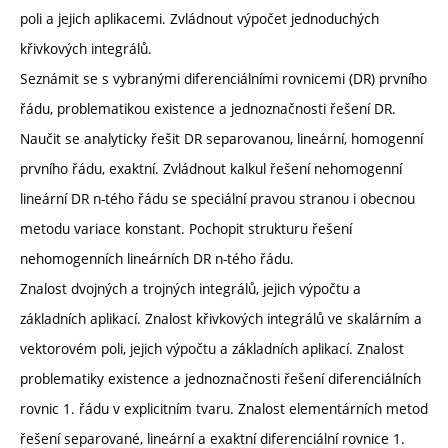
poli a jejich aplikacemi. Zvládnout výpočet jednoduchých
křivkových integrálů.
Seznámit se s vybranými diferenciálními rovnicemi (DR) prvního
řádu, problematikou existence a jednoznačnosti řešení DR.
Naučit se analyticky řešit DR separovanou, lineární, homogenní
prvního řádu, exaktní. Zvládnout kalkul řešení nehomogenní
lineární DR n-tého řádu se speciální pravou stranou i obecnou
metodu variace konstant. Pochopit strukturu řešení
nehomogenních lineárních DR n-tého řádu.
Znalost dvojných a trojných integrálů, jejich výpočtu a
základních aplikací. Znalost křivkových integrálů ve skalárním a
vektorovém poli, jejich výpočtu a základních aplikací. Znalost
problematiky existence a jednoznačnosti řešení diferenciálních
rovnic 1. řádu v explicitním tvaru. Znalost elementárních metod
řešení separované, lineární a exaktní diferenciální rovnice 1.