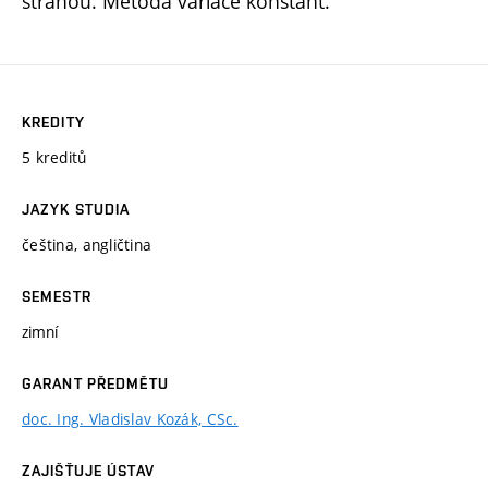
stranou. Metoda variace konstant.
KREDITY
5 kreditů
JAZYK STUDIA
čeština, angličtina
SEMESTR
zimní
GARANT PŘEDMĚTU
doc. Ing. Vladislav Kozák, CSc.
ZAJIŠŤUJE ÚSTAV