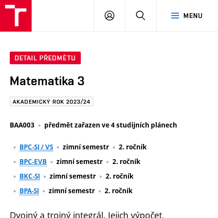
FAST
PŘIHLÁSIT
HLEDAT
MENU
VUT
SE
Brno
DETAIL PŘEDMĚTU
Matematika 3
AKADEMICKÝ ROK 2023/24
BAA003
předmět zařazen ve 4 studijních plánech
BPC-SI / VS
zimní semestr
2. ročník
BPC-EVB
zimní semestr
2. ročník
BKC-SI
zimní semestr
2. ročník
BPA-SI
zimní semestr
2. ročník
Dvojný a trojný integrál. Jejich výpočet,