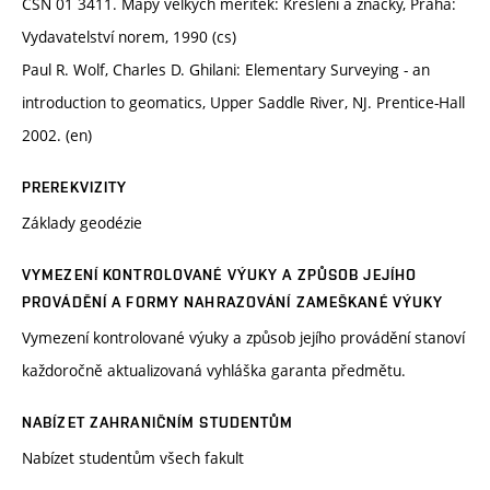
ČSN 01 3411. Mapy velkých měřítek: Kreslení a značky, Praha:
Vydavatelství norem, 1990 (cs)
Paul R. Wolf, Charles D. Ghilani: Elementary Surveying - an
introduction to geomatics, Upper Saddle River, NJ. Prentice-Hall
2002. (en)
PREREKVIZITY
Základy geodézie
VYMEZENÍ KONTROLOVANÉ VÝUKY A ZPŮSOB JEJÍHO
PROVÁDĚNÍ A FORMY NAHRAZOVÁNÍ ZAMEŠKANÉ VÝUKY
Vymezení kontrolované výuky a způsob jejího provádění stanoví
každoročně aktualizovaná vyhláška garanta předmětu.
NABÍZET ZAHRANIČNÍM STUDENTŮM
Nabízet studentům všech fakult