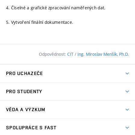
4. Číselné a grafické zpracování naměřených dat.
5. Vytvoření finální dokumentace.
Odpovědnost:
CIT
/
Ing. Miroslav Menšík, Ph.D.
PRO UCHAZEČE
Pojďte na FAST
PRO STUDENTY
Nabídka programů
Časový plán studia
Přijímačky
VĚDA A VÝZKUM
Studijní programy
Zápisy
Úspěchy
Předměty
SPOLUPRÁCE S FAST
(externí
Ambasadoři pro prváky
Licence a patenty