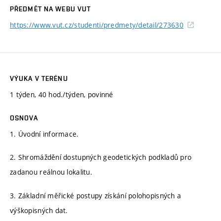
PŘEDMĚT NA WEBU VUT
https://www.vut.cz/studenti/predmety/detail/273630
VÝUKA V TERÉNU
1 týden, 40 hod./týden, povinné
OSNOVA
1. Úvodní informace.
2. Shromáždění dostupných geodetických podkladů pro
zadanou reálnou lokalitu.
3. Základní měřické postupy získání polohopisných a
výškopisných dat.