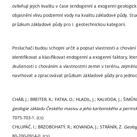
ovlivňují jejich kvalitu v čase (endogenní a exogenní geologi
objasnění vlivu podzemní vody na kvalitu základové půdy. St
průzkum základové půdy pro I. geotechnickou kategorii.
Posluchači budou schopni určit a popsat vlastnosti a chování 
identifikovat a klasifikovat endogenní a exogenní faktory, kter
zkušenosti s chováním a vlastnostmi zemin v terénu, zejména
navrhovat a zpracovávat průzkum základové půdy pro jednod
CHÁB, J.; BREITER, K.; FATKA, O.; HLADIL, J.; KALVODA, J.; ŠIMŮNE
geologie základu Českého masivu a jeho karbonského a perms
7075-703-1. (cs)
CHLUPÁČ, I.; BRZOBOHATÝ, R.; KOVANDA, J.; STRÁNÍK, Z.
Geolog
80-200-0914-0. (cs)