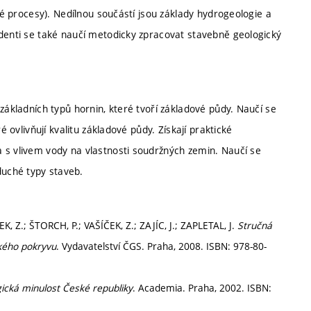
cké procesy). Nedílnou součástí jsou základy hydrogeologie a
udenti se také naučí metodicky zpracovat stavebně geologický
základních typů hornin, které tvoří základové půdy. Naučí se
é ovlivňují kvalitu základové půdy. Získají praktické
 s vlivem vody na vlastnosti soudržných zemin. Naučí se
uché typy staveb.
K, Z.; ŠTORCH, P.; VAŠÍČEK, Z.; ZAJÍC, J.; ZAPLETAL, J.
Stručná
kého pokryvu
. Vydavatelství ČGS. Praha, 2008. ISBN: 978-80-
ická minulost České republiky
. Academia. Praha, 2002. ISBN: