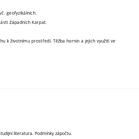
č. geofyzikálních.
ásti Západních Karpat.
u k životnímu prostředí. Těžba hornin a jejich využití ve
udijní literatura. Podmínky zápočtu.