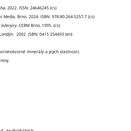
ha, 2022. ISSN: 24646245 (cs)
os Media. Brno. 2024. ISBN: 978-80-264-5257-7 (cs)
 inženýry
. CERM Brno, 1995. (cs)
 Londýn. 2002. ISBN: 0415 254493 (en)
orninotvorné minerály a jejich vlastnosti.
niny.
č. geofyzikálních.