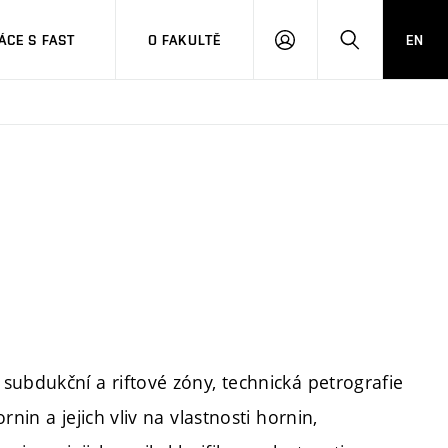
CE S FAST
O FAKULTĚ
EN
PŘIHLÁSIT
HLEDAT
SE
subdukční a riftové zóny, technická petrografie
nin a jejich vliv na vlastnosti hornin,