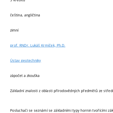
čeština, angličtina
zimní
prof. RNDr. Lukáš Krmíček, Ph.D.
Ústav geotechniky
zápočet a zkouška
Základní znalosti z oblasti přírodovědných předmětů ze středn
Posluchači se seznámí se základními typy hornin tvořícími zá