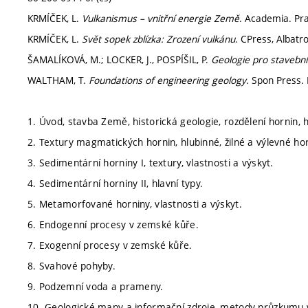
KRMÍČEK, L.
Vulkanismus – vnitřní energie Země
. Academia. Pra
KRMÍČEK, L.
Svět sopek zblízka: Zrození vulkánu
. CPress, Albatr
ŠAMALÍKOVÁ, M.; LOCKER, J., POSPÍŠIL, P.
Geologie pro stavební
WALTHAM, T.
Foundations of engineering geology
. Spon Press.
1. Úvod, stavba Země, historická geologie, rozdělení hornin, h
2. Textury magmatických hornin, hlubinné, žilné a výlevné hor
3. Sedimentární horniny I, textury, vlastnosti a výskyt.
4. Sedimentární horniny II, hlavní typy.
5. Metamorfované horniny, vlastnosti a výskyt.
6. Endogenní procesy v zemské kůře.
7. Exogenní procesy v zemské kůře.
8. Svahové pohyby.
9. Podzemní voda a prameny.
10. Geologické mapy a informační zdroje, metody průzkumu v