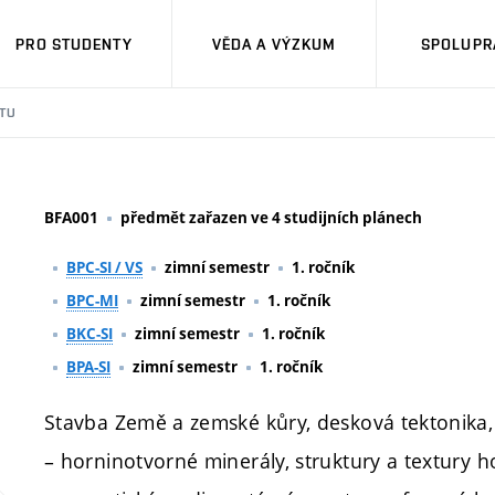
PRO STUDENTY
VĚDA A VÝZKUM
SPOLUPRÁ
TU
BFA001
předmět zařazen ve 4 studijních plánech
BPC-SI / VS
zimní semestr
1. ročník
BPC-MI
zimní semestr
1. ročník
BKC-SI
zimní semestr
1. ročník
BPA-SI
zimní semestr
1. ročník
Stavba Země a zemské kůry, desková tektonika, 
– horninotvorné minerály, struktury a textury hor