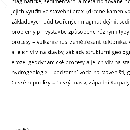
magmatické, sedimentární a metamorfované hornin
jejich využití ve stavební praxi (drcené kameni
základových půd tvořených magmatickými, sed
problémy při výstavbě způsobené různými typy
procesy – vulkanismus, zemětřesení, tektonika, 
a jejich vliv na stavby, základy strukturní geolo
eroze, geodynamické procesy a jejich vliv na st
hydrogeologie – podzemní voda na staveništi, g
České republiky – Český masiv, Západní Karpa
5 kreditů