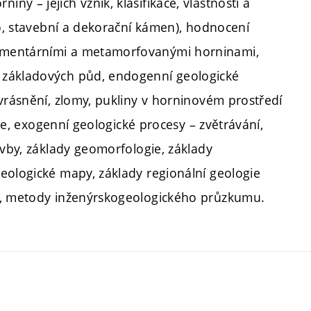
y – jejich vznik, klasifikace, vlastnosti a
vo, stavební a dekorační kámen), hodnocení
imentárními a metamorfovanými horninami,
 základových půd, endogenní geologické
vrásnění, zlomy, pukliny v horninovém prostředí
gie, exogenní geologické procesy – zvětrávání,
avby, základy geomorfologie, základy
eologické mapy, základy regionální geologie
ty, metody inženýrskogeologického průzkumu.