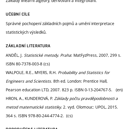
Základy lineární algebry, derivování a integrování.
UČEBNÍ CÍLE
Správné pochopení základních pojmů a umění interpretace
statistických výsledků.
ZÁKLADNÍ LITERATURA
ANDĚL, J.
Statistické metody. Praha
: MatFyzPress, 2007, 299 s.
ISBN 80-7378-003-8 (cs)
WALPOLE, R.E., MYERS, R.H.
Probability and Statistics for
Engineers and Scientists
. 8th ed. London: Prentice Hall,
Pearson education LTD, 2007. 823 p. ISBN 0-13-204767-5. (en)
HRON, A., KUNDEROVÁ, P.
Základy počtu pravděpodobnosti a
metod matematické statistiky.
2. vyd. Olomouc: UPOL, 2015.
364 s. ISBN 978-80-244-4774-2. (cs)