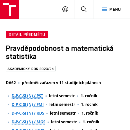
FAST
PŘIHLÁSIT
HLEDAT
MENU
VUT
SE
Brno
DETAIL PŘEDMĚTU
Pravděpodobnost a matematická
statistika
AKADEMICKÝ ROK 2023/24
DA62
předmět zařazen v 11 studijních plánech
D-P-C-SI (N) / PST
letní semestr
1. ročník
D-P-C-SI (N) / FMI
letní semestr
1. ročník
D-P-C-SI (N) / KDS
letní semestr
1. ročník
D-P-C-SI (N) / MGS
letní semestr
1. ročník