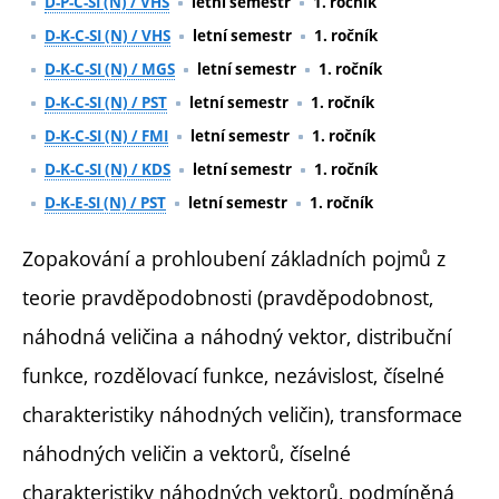
D-P-C-SI (N) / VHS
letní semestr
1. ročník
D-K-C-SI (N) / VHS
letní semestr
1. ročník
D-K-C-SI (N) / MGS
letní semestr
1. ročník
D-K-C-SI (N) / PST
letní semestr
1. ročník
D-K-C-SI (N) / FMI
letní semestr
1. ročník
D-K-C-SI (N) / KDS
letní semestr
1. ročník
D-K-E-SI (N) / PST
letní semestr
1. ročník
Zopakování a prohloubení základních pojmů z
teorie pravděpodobnosti (pravděpodobnost,
náhodná veličina a náhodný vektor, distribuční
funkce, rozdělovací funkce, nezávislost, číselné
charakteristiky náhodných veličin), transformace
náhodných veličin a vektorů, číselné
charakteristiky náhodných vektorů, podmíněná