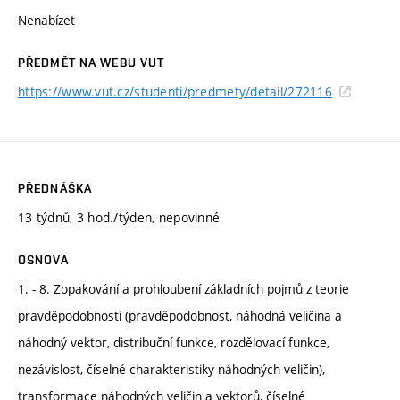
Nenabízet
PŘEDMĚT NA WEBU VUT
https://www.vut.cz/studenti/predmety/detail/272116
PŘEDNÁŠKA
13 týdnů, 3 hod./týden, nepovinné
OSNOVA
1. - 8. Zopakování a prohloubení základních pojmů z teorie
pravděpodobnosti (pravděpodobnost, náhodná veličina a
náhodný vektor, distribuční funkce, rozdělovací funkce,
nezávislost, číselné charakteristiky náhodných veličin),
transformace náhodných veličin a vektorů, číselné