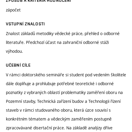
ZPŮSOB A KRITÉRIA HODNOCENÍ
zápočet
VSTUPNÍ ZNALOSTI
Znalost základů metodiky vědecké práce, přehled o odborné
literatuře. Předchozí účast na zahraniční odborné stáži
výhodou.
UČEBNÍ CÍLE
V rámci doktorského semináře si student pod vedením školitele
dále doplňuje a prohlubuje potřebné teoretické i odborné
poznatky z vybraných oblastí problematiky zaměření oboru na
Pozemní stavby, Technická zařízení budov a Technologii řízení
staveb v rámci studovaného oboru, která úzce souvisí s
konkrétním tématem a vědeckým zaměřením postupně
zpracovávané disertační práce. Na základě analýzy dříve