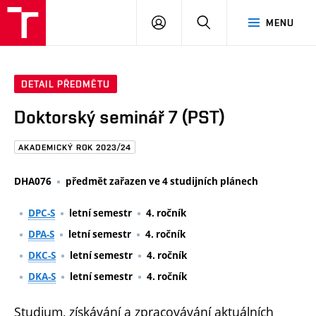
FAST
PŘIHLÁSIT
HLEDAT
MENU
VUT
SE
Brno
DETAIL PŘEDMĚTU
Doktorský seminář 7 (PST)
AKADEMICKÝ ROK 2023/24
DHA076
předmět zařazen ve 4 studijních plánech
DPC-S
letní semestr
4. ročník
DPA-S
letní semestr
4. ročník
DKC-S
letní semestr
4. ročník
DKA-S
letní semestr
4. ročník
Studium, získávání a zpracovávání aktuálních