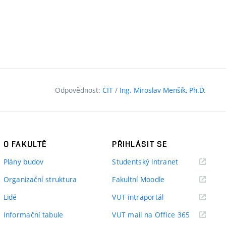
Odpovědnost:
CIT
/
Ing. Miroslav Menšík, Ph.D.
O FAKULTĚ
PŘIHLÁSIT SE
(externí
Plány budov
Studentský intranet
odkaz)
(externí
Organizační struktura
Fakultní Moodle
odkaz)
(externí
Lidé
VUT intraportál
odkaz)
(externí
Informační tabule
VUT mail na Office 365