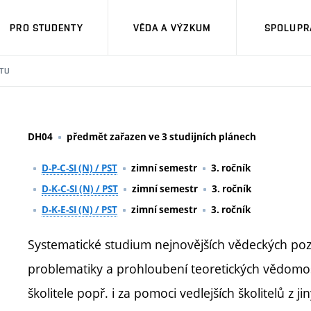
PRO STUDENTY
VĚDA A VÝZKUM
SPOLUPRÁ
TU
DH04
předmět zařazen ve 3 studijních plánech
D-P-C-SI (N) / PST
zimní semestr
3. ročník
D-K-C-SI (N) / PST
zimní semestr
3. ročník
D-K-E-SI (N) / PST
zimní semestr
3. ročník
Systematické studium nejnovějších vědeckých po
problematiky a prohloubení teoretických vědom
školitele popř. i za pomoci vedlejších školitelů z 