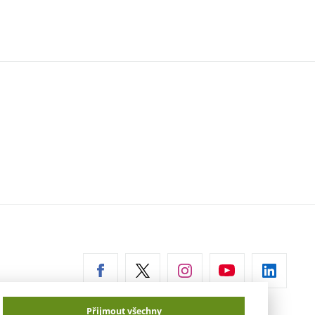
erní
az)
Přijmout všechny