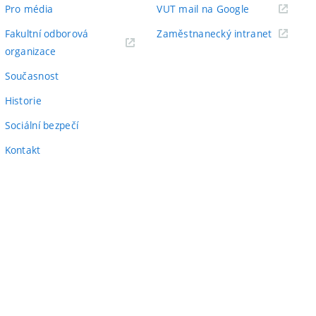
odkaz)
(externí
Pro média
VUT mail na Google
odkaz)
(externí
Fakultní odborová
Zaměstnanecký intranet
(externí
odkaz)
organizace
odkaz)
Současnost
Historie
Sociální bezpečí
Kontakt