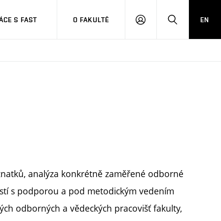
CE S FAST
O FAKULTĚ
EN
PŘIHLÁSIT
HLEDAT
SE
znatků, analýza konkrétně zaměřené odborné
ostí s podporou a pod metodickým vedením
jiných odborných a vědeckých pracovišť fakulty,