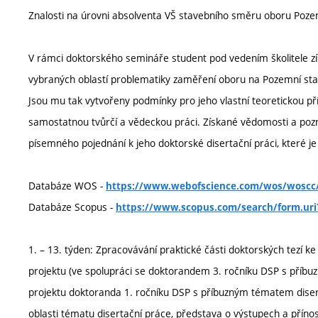
Znalosti na úrovni absolventa VŠ stavebního směru oboru Poze
V rámci doktorského semináře student pod vedením školitele zí
vybraných oblastí problematiky zaměření oboru na Pozemní stav
Jsou mu tak vytvořeny podmínky pro jeho vlastní teoretickou př
samostatnou tvůrčí a vědeckou práci. Získané vědomosti a po
písemného pojednání k jeho doktorské disertační práci, které je
Databáze WOS -
https://www.webofscience.com/wos/woscc/
Databáze Scopus -
https://www.scopus.com/search/form.uri
1. – 13. týden: Zpracovávání praktické části doktorských tezí k
projektu (ve spolupráci se doktorandem 3. ročníku DSP s příb
projektu doktoranda 1. ročníku DSP s příbuzným tématem diser
oblasti tématu disertační práce, představa o výstupech a přínos