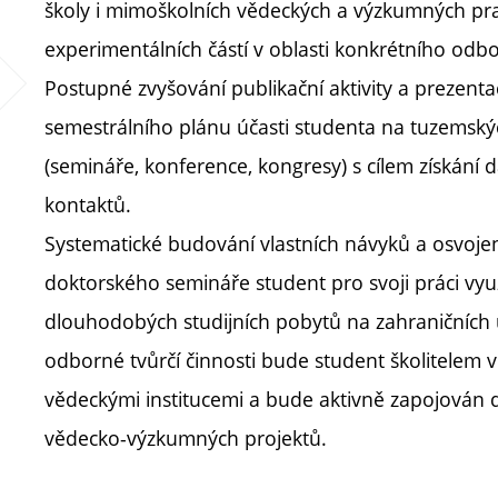
školy i mimoškolních vědeckých a výzkumných pra
experimentálních částí v oblasti konkrétního odb
Postupné zvyšování publikační aktivity a prezentac
semestrálního plánu účasti studenta na tuzemský
(semináře, konference, kongresy) s cílem získání 
kontaktů.
Systematické budování vlastních návyků a osvojen
doktorského semináře student pro svoji práci vyu
dlouhodobých studijních pobytů na zahraničních u
odborné tvůrčí činnosti bude student školitelem v
vědeckými institucemi a bude aktivně zapojován d
vědecko-výzkumných projektů.