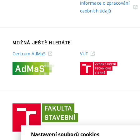
Informace o zpracování
(externí
osobních údajů
odkaz)
MOŽNÁ JEŠTĚ HLEDÁTE
Centrum AdMaS
VUT
(externí
(externí
odkaz)
odkaz)
Fakulta
stavební
VUT
v
Nastavení souborů cookies
Brně