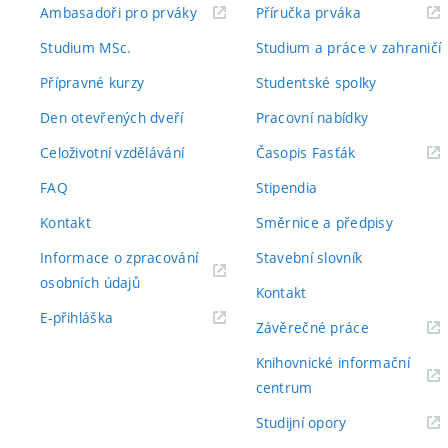
(externí
(externí
Ambasadoři pro prváky
Příručka prváka
odkaz)
odkaz)
Studium MSc.
Studium a práce v zahraničí
Přípravné kurzy
Studentské spolky
Den otevřených dveří
Pracovní nabídky
(externí
Celoživotní vzdělávání
Časopis Fasťák
odkaz)
FAQ
Stipendia
Kontakt
Směrnice a předpisy
Informace o zpracování
Stavební slovník
(externí
osobních údajů
Kontakt
odkaz)
(externí
E-přihláška
(externí
Závěrečné práce
odkaz)
odkaz)
Knihovnické informační
(externí
centrum
odkaz)
(externí
Studijní opory
odkaz)