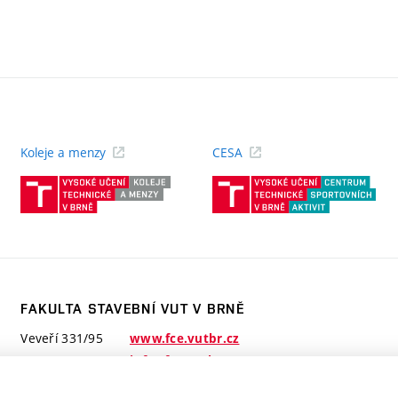
Koleje a menzy
CESA
(externí
(ext
odkaz)
odk
FAKULTA STAVEBNÍ VUT V BRNĚ
Veveří 331/95
www.fce.vutbr.cz
602 00 Brno
info@fce.vutbr.cz