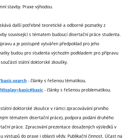
mní stavby. Praxe výhodou.
skává další potřebné teoretické a odborné poznatky z
by související s tématem budoucí disertační práce studenta.
ípravu a je postupně vytvářen předpoklad pro jeho
znatky budou pro studenta výchozím podkladem pro přípravu
 součástí státní doktorské zkoušky.
- články s řešenou tématikou.
basic-search
- články s řešenou problematikou.
?display=basic#basic
e státní doktorské zkoušce v rámci zpracovávání prvního
uzným tématem disertační práce), podpora podání druhého
tační práce. Zpracování prezentace dosažených výsledků v
u výstupů do praxe i oblasti vědy. Publikační činnost. Účast na