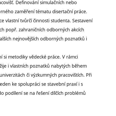
covišť. Definování simulačních nebo
orného zaměření tématu disertační práce.
e vlastní tvůrčí činnosti studenta. Sestavení
ch popř. zahraničních odborných akcích
dalších nejnovějších odborných poznatků i
í si metodiky vědecké práce. V rámci
žije i vlastních poznatků nabytých během
niverzitách či výzkumných pracovištích. Při
eden ke spolupráci se stavební praxí i s
o podílení se na řešení dílčích problémů