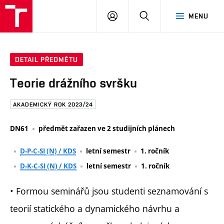
FAST
PŘIHLÁSIT
HLEDAT
MENU
VUT
SE
Brno
DETAIL PŘEDMĚTU
Teorie drážního svršku
AKADEMICKÝ ROK 2023/24
DN61
předmět zařazen ve 2 studijních plánech
D-P-C-SI (N) / KDS
letní semestr
1. ročník
D-K-C-SI (N) / KDS
letní semestr
1. ročník
• Formou seminářů jsou studenti seznamování s
teorií statického a dynamického návrhu a