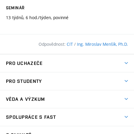
SEMINÁŘ
13 týdnů, 6 hod./týden, povinné
Odpovědnost:
CIT
/
Ing. Miroslav Menšík, Ph.D.
PRO UCHAZEČE
Pojďte na FAST
PRO STUDENTY
Nabídka programů
Časový plán studia
Přijímačky
VĚDA A VÝZKUM
Studijní programy
Zápisy
Úspěchy
Předměty
SPOLUPRÁCE S FAST
(externí
Ambasadoři pro prváky
Licence a patenty
odkaz)
FAQ
Studium MSc.
Firemní spolupráce
Centra výzkumu