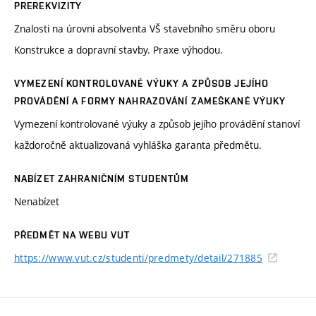
PREREKVIZITY
Znalosti na úrovni absolventa VŠ stavebního směru oboru
Konstrukce a dopravní stavby. Praxe výhodou.
VYMEZENÍ KONTROLOVANÉ VÝUKY A ZPŮSOB JEJÍHO
PROVÁDĚNÍ A FORMY NAHRAZOVÁNÍ ZAMEŠKANÉ VÝUKY
Vymezení kontrolované výuky a způsob jejího provádění stanoví
každoročně aktualizovaná vyhláška garanta předmětu.
NABÍZET ZAHRANIČNÍM STUDENTŮM
Nenabízet
PŘEDMĚT NA WEBU VUT
https://www.vut.cz/studenti/predmety/detail/271885