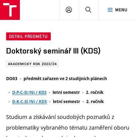
FAST
PŘIHLÁSIT
HLEDAT
MENU
VUT
SE
Brno
DETAIL PŘEDMĚTU
Doktorský seminář III (KDS)
AKADEMICKÝ ROK 2023/24
DO03
předmět zařazen ve 2 studijních plánech
D-P-C-SI (N) / KDS
letní semestr
2. ročník
D-K-C-SI (N) / KDS
letní semestr
2. ročník
Studium a získávání soudobých poznatků z
problematiky vybraného tématu zaměření oboru