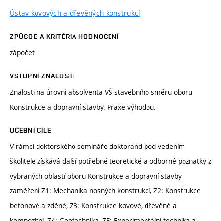
Ústav kovových a dřevěných konstrukcí
ZPŮSOB A KRITÉRIA HODNOCENÍ
zápočet
VSTUPNÍ ZNALOSTI
Znalosti na úrovni absolventa VŠ stavebního směru oboru
Konstrukce a dopravní stavby. Praxe výhodou.
UČEBNÍ CÍLE
V rámci doktorského semináře doktorand pod vedením
školitele získává další potřebné teoretické a odborné poznatky z
vybraných oblastí oboru Konstrukce a dopravní stavby
zaměření Z1: Mechanika nosných konstrukcí, Z2: Konstrukce
betonové a zděné, Z3: Konstrukce kovové, dřevěné a
kompozitní, Z4: Geotechnika, Z5: Experimentální technika a