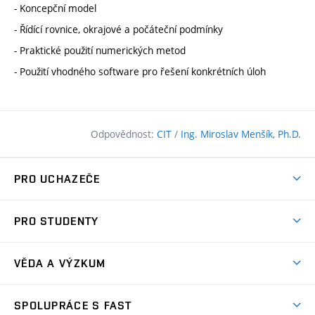
- Koncepční model
- Řídící rovnice, okrajové a počáteční podmínky
- Praktické použití numerických metod
- Použití vhodného software pro řešení konkrétních úloh
Odpovědnost:
CIT
/
Ing. Miroslav Menšík, Ph.D.
PRO UCHAZEČE
Pojďte na FAST
PRO STUDENTY
Nabídka programů
Časový plán studia
Přijímačky
VĚDA A VÝZKUM
Studijní programy
Zápisy
Úspěchy
Předměty
SPOLUPRÁCE S FAST
(externí
Ambasadoři pro prváky