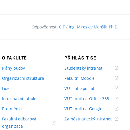
Odpovědnost:
CIT
/
Ing. Miroslav Menšík, Ph.D.
O FAKULTĚ
PŘIHLÁSIT SE
(externí
Plány budov
Studentský intranet
odkaz)
(externí
Organizační struktura
Fakultní Moodle
odkaz)
(externí
Lidé
VUT intraportál
odkaz)
(externí
Informační tabule
VUT mail na Office 365
odkaz)
(externí
Pro média
VUT mail na Google
odkaz)
(externí
Fakultní odborová
Zaměstnanecký intranet
(externí
odkaz)
organizace