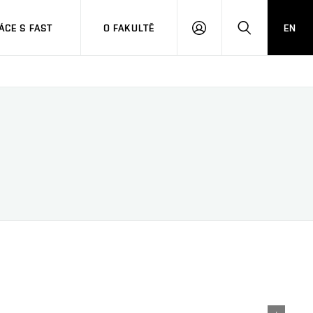
CE S FAST
O FAKULTĚ
EN
PŘIHLÁSIT
HLEDAT
SE