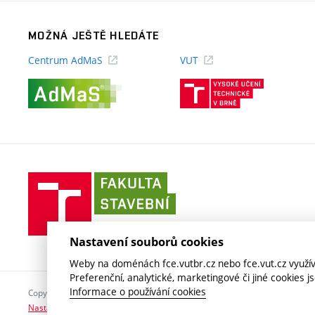
MOŽNÁ JEŠTĚ HLEDÁTE
Centrum AdMaS
VUT
(externí
(externí
odkaz)
odkaz)
Fakulta
stavební
VUT
v
Nastavení souborů cookies
Brně
Weby na doménách fce.vutbr.cz nebo fce.vut.cz využíva
Preferenční, analytické, marketingové či jiné cookies 
Informace o používání cookies
Copyright © 2026 VUT v Brně
Nastavení cookies