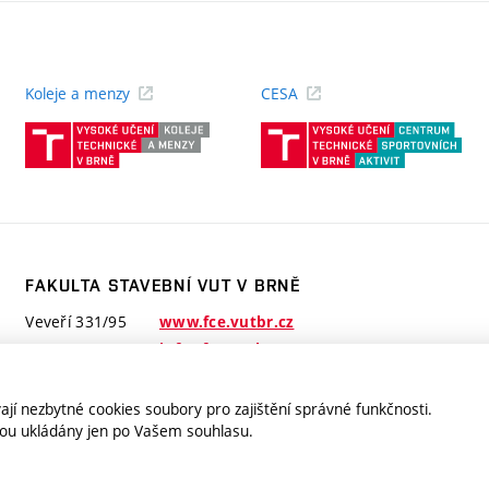
Koleje a menzy
CESA
(externí
(ext
odkaz)
odk
FAKULTA STAVEBNÍ VUT V BRNĚ
Veveří 331/95
www.fce.vutbr.cz
602 00 Brno
info@fce.vutbr.cz
jí nezbytné cookies soubory pro zajištění správné funkčnosti.
jsou ukládány jen po Vašem souhlasu.