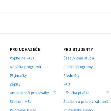
PRO UCHAZEČE
PRO STUDENTY
Pojďte na FAST
Časový plán studia
Nabídka programů
Studijní programy
Přijímačky
Předměty
Zápisy
FAQ
(externí
(externí
Ambasadoři pro prváky
Příručka prváka
odkaz)
odkaz)
Studium MSc.
Studium a práce v zahraničí
Přípravné kurzy
Studentské spolky