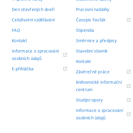
Den otevřených dveří
Pracovní nabídky
(externí
Celoživotní vzdělávání
Časopis Fasťák
odkaz)
FAQ
Stipendia
Kontakt
Směrnice a předpisy
Informace o zpracování
Stavební slovník
(externí
osobních údajů
Kontakt
odkaz)
(externí
E-přihláška
(externí
Závěrečné práce
odkaz)
odkaz)
Knihovnické informační
(externí
centrum
odkaz)
(externí
Studijní opory
odkaz)
Informace o zpracování
(externí
osobních údajů
odkaz)