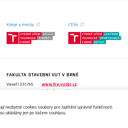
Koleje a menzy
CESA
(externí
(ext
odkaz)
odk
FAKULTA STAVEBNÍ VUT V BRNĚ
Veveří 331/95
www.fce.vutbr.cz
602 00 Brno
info@fce.vutbr.cz
jí nezbytné cookies soubory pro zajištění správné funkčnosti.
jsou ukládány jen po Vašem souhlasu.