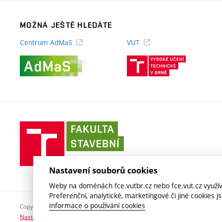
MOŽNÁ JEŠTĚ HLEDÁTE
Centrum AdMaS
VUT
(externí
(externí
odkaz)
odkaz)
Fakulta
stavební
VUT
v
Nastavení souborů cookies
Brně
Weby na doménách fce.vutbr.cz nebo fce.vut.cz využíva
Preferenční, analytické, marketingové či jiné cookies 
Informace o používání cookies
Copyright © 2026 VUT v Brně
Nastavení cookies