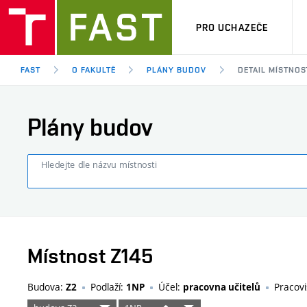
PRO UCHAZEČE
FAST
O FAKULTĚ
PLÁNY BUDOV
DETAIL MÍSTNOS
Plány budov
Hledejte dle názvu místnosti
Místnost Z145
Budova:
Podlaží:
Účel:
Pracovi
Z2
1NP
pracovna učitelů