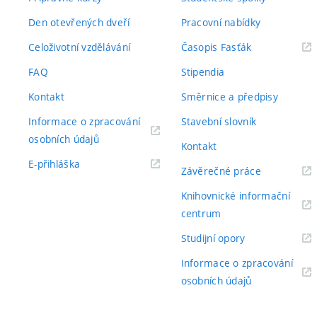
Den otevřených dveří
Pracovní nabídky
(externí
Celoživotní vzdělávání
Časopis Fasťák
odkaz)
FAQ
Stipendia
Kontakt
Směrnice a předpisy
Informace o zpracování
Stavební slovník
(externí
osobních údajů
Kontakt
odkaz)
(externí
E-přihláška
(externí
Závěrečné práce
odkaz)
odkaz)
Knihovnické informační
(externí
centrum
odkaz)
(externí
Studijní opory
odkaz)
Informace o zpracování
(externí
osobních údajů
odkaz)