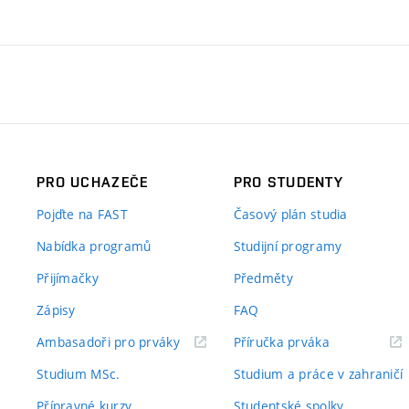
PRO UCHAZEČE
PRO STUDENTY
Pojďte na FAST
Časový plán studia
Nabídka programů
Studijní programy
Přijímačky
Předměty
Zápisy
FAQ
(externí
(externí
Ambasadoři pro prváky
Příručka prváka
odkaz)
odkaz)
Studium MSc.
Studium a práce v zahraničí
Přípravné kurzy
Studentské spolky