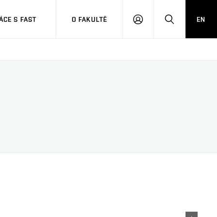
CE S FAST
O FAKULTĚ
EN
PŘIHLÁSIT
HLEDAT
SE