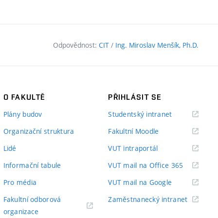
Odpovědnost:
CIT
/
Ing. Miroslav Menšík, Ph.D.
O FAKULTĚ
PŘIHLÁSIT SE
(externí
Plány budov
Studentský intranet
odkaz)
(externí
Organizační struktura
Fakultní Moodle
odkaz)
(externí
Lidé
VUT intraportál
odkaz)
(externí
Informační tabule
VUT mail na Office 365
odkaz)
(externí
Pro média
VUT mail na Google
odkaz)
(externí
Fakultní odborová
Zaměstnanecký intranet
(externí
odkaz)
organizace