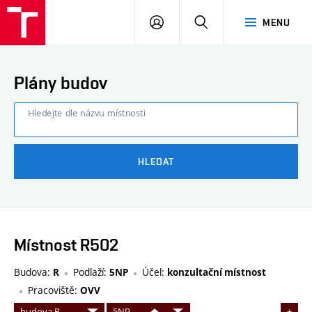
FAST
PŘIHLÁSIT
HLEDAT
MENU
VUT
SE
Brno
Plány budov
Hledejte dle názvu místnosti
HLEDAT
Místnost R502
Budova:
Podlaží:
Účel:
R
5NP
konzultační místnost
Pracoviště:
OVV