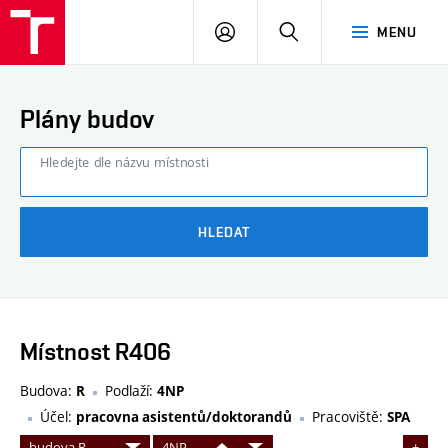
FAST
PŘIHLÁSIT
HLEDAT
MENU
VUT
SE
Brno
Plány budov
Hledejte dle názvu místnosti
HLEDAT
Místnost R406
Budova:
Podlaží:
R
4NP
Účel:
Pracoviště:
pracovna asistentů/doktorandů
SPA