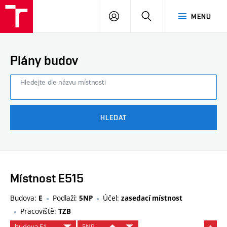
FAST
PŘIHLÁSIT
HLEDAT
MENU
VUT
SE
Brno
Plány budov
Hledejte dle názvu místnosti
HLEDAT
Místnost E515
Budova:
Podlaží:
Účel:
E
5NP
zasedací místnost
Pracoviště:
TZB