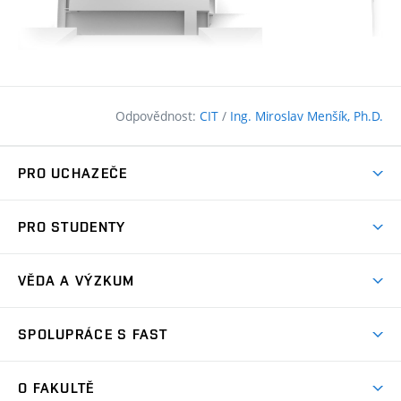
Odpovědnost:
CIT
/
Ing. Miroslav Menšík, Ph.D.
PRO UCHAZEČE
Pojďte na FAST
PRO STUDENTY
Nabídka programů
Časový plán studia
Přijímačky
VĚDA A VÝZKUM
Studijní programy
Zápisy
Úspěchy
Předměty
SPOLUPRÁCE S FAST
(externí
Ambasadoři pro prváky
Licence a patenty
odkaz)
FAQ
Studium MSc.
Firemní spolupráce
Centra výzkumu
O FAKULTĚ
(externí
Příručka prváka
Přípravné kurzy