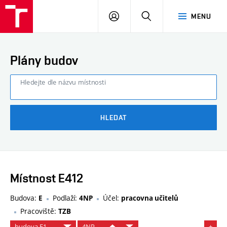
FAST
PŘIHLÁSIT
HLEDAT
MENU
VUT
SE
Brno
Plány budov
Hledejte dle názvu místnosti
HLEDAT
Místnost E412
Budova:
Podlaží:
Účel:
E
4NP
pracovna učitelů
Pracoviště:
TZB