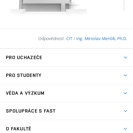
Odpovědnost:
CIT
/
Ing. Miroslav Menšík, Ph.D.
PRO UCHAZEČE
Pojďte na FAST
PRO STUDENTY
Nabídka programů
Časový plán studia
Přijímačky
VĚDA A VÝZKUM
Studijní programy
Zápisy
Úspěchy
Předměty
SPOLUPRÁCE S FAST
(externí
Ambasadoři pro prváky
Licence a patenty
odkaz)
FAQ
Studium MSc.
Firemní spolupráce
Centra výzkumu
O FAKULTĚ
(externí
Příručka prváka
Přípravné kurzy