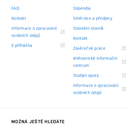
odkaz)
FAQ
Stipendia
Kontakt
Směrnice a předpisy
Informace o zpracování
Stavební slovník
(externí
osobních údajů
Kontakt
odkaz)
(externí
E-přihláška
(externí
Závěrečné práce
odkaz)
odkaz)
Knihovnické informační
(externí
centrum
odkaz)
(externí
Studijní opory
odkaz)
Informace o zpracování
(externí
osobních údajů
odkaz)
MOŽNÁ JEŠTĚ HLEDÁTE