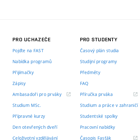
PRO UCHAZEČE
PRO STUDENTY
Pojďte na FAST
Časový plán studia
Nabídka programů
Studijní programy
Přijímačky
Předměty
Zápisy
FAQ
(externí
(externí
Ambasadoři pro prváky
Příručka prváka
odkaz)
odkaz)
Studium MSc.
Studium a práce v zahraničí
Přípravné kurzy
Studentské spolky
Den otevřených dveří
Pracovní nabídky
(externí
Celoživotní vzdělávání
Časopis Fasťák