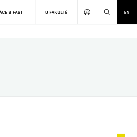
CE S FAST
O FAKULTĚ
EN
PŘIHLÁSIT
HLEDAT
SE