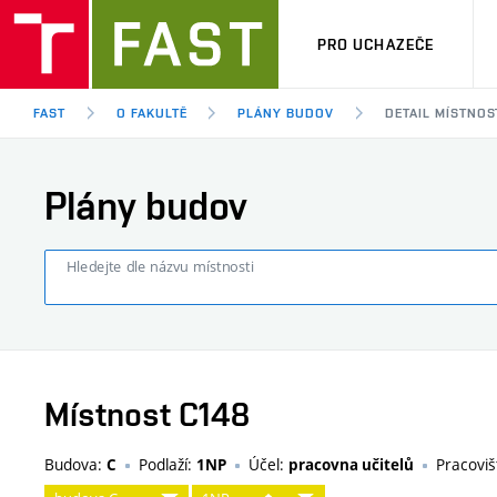
PRO UCHAZEČE
FAST
O FAKULTĚ
PLÁNY BUDOV
DETAIL MÍSTNOS
Plány budov
Hledejte dle názvu místnosti
Místnost C148
Budova:
Podlaží:
Účel:
Pracoviš
C
1NP
pracovna učitelů