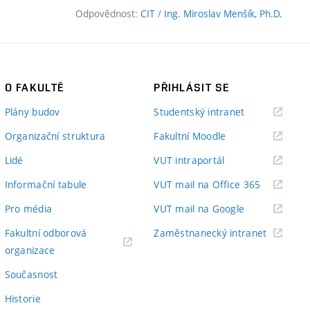
Odpovědnost:
CIT
/
Ing. Miroslav Menšík, Ph.D.
O FAKULTĚ
PŘIHLÁSIT SE
(externí
Plány budov
Studentský intranet
odkaz)
(externí
Organizační struktura
Fakultní Moodle
odkaz)
(externí
Lidé
VUT intraportál
odkaz)
(externí
Informační tabule
VUT mail na Office 365
odkaz)
(externí
Pro média
VUT mail na Google
odkaz)
(externí
Fakultní odborová
Zaměstnanecký intranet
(externí
odkaz)
organizace
odkaz)
Současnost
Historie