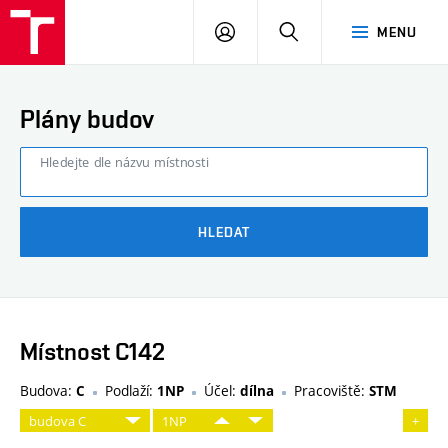
FAST
PŘIHLÁSIT
HLEDAT
MENU
VUT
SE
Brno
Plány budov
Hledejte dle názvu místnosti
HLEDAT
Místnost C142
Budova:
Podlaží:
Účel:
Pracoviště:
C
1NP
dílna
STM