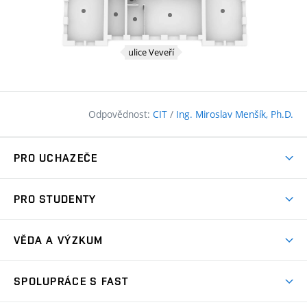
Odpovědnost:
CIT
/
Ing. Miroslav Menšík, Ph.D.
PRO UCHAZEČE
Pojďte na FAST
PRO STUDENTY
Nabídka programů
Časový plán studia
Přijímačky
VĚDA A VÝZKUM
Studijní programy
Zápisy
Úspěchy
Předměty
SPOLUPRÁCE S FAST
(externí
Ambasadoři pro prváky
Licence a patenty
odkaz)
FAQ
Studium MSc.