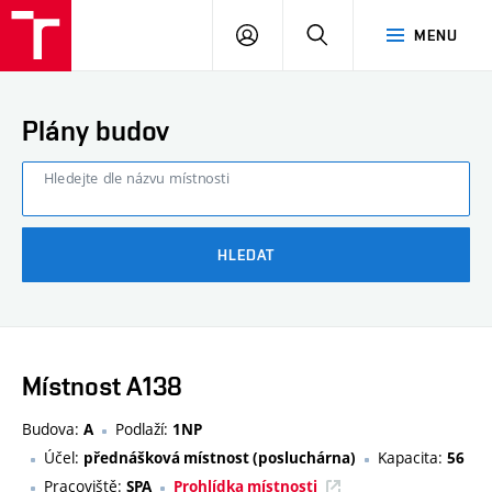
FAST
PŘIHLÁSIT
HLEDAT
MENU
VUT
SE
Brno
Plány budov
Hledejte dle názvu místnosti
HLEDAT
Místnost A138
Budova:
Podlaží:
A
1NP
Účel:
Kapacita:
přednášková místnost (posluchárna)
56
Pracoviště:
SPA
Prohlídka místnosti