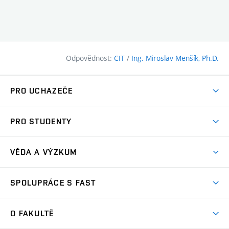
Odpovědnost:
CIT
/
Ing. Miroslav Menšík, Ph.D.
PRO UCHAZEČE
Pojďte na FAST
PRO STUDENTY
Nabídka programů
Časový plán studia
Přijímačky
VĚDA A VÝZKUM
Studijní programy
Zápisy
Úspěchy
Předměty
SPOLUPRÁCE S FAST
(externí
Ambasadoři pro prváky
Licence a patenty
odkaz)
FAQ
Studium MSc.
Firemní spolupráce
Centra výzkumu
O FAKULTĚ
(externí
Příručka prváka
Přípravné kurzy
Zahraniční spolupráce
odkaz)
Oblasti výzkumu