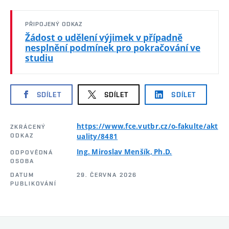
PŘIPOJENÝ ODKAZ
Žádost o udělení výjimek v případně
nesplnění podmínek pro pokračování ve
studiu
SDÍLET
SDÍLET
SDÍLET
https://www.fce.vutbr.cz/o-fakulte/akt
ZKRÁCENÝ
ODKAZ
uality/8481
Ing. Miroslav Menšík, Ph.D.
ODPOVĚDNÁ
OSOBA
DATUM
29. ČERVNA 2026
PUBLIKOVÁNÍ