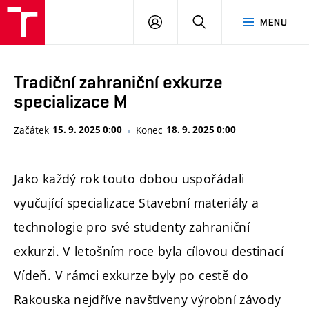
FAST
PŘIHLÁSIT
HLEDAT
MENU
VUT
SE
Brno
Tradiční zahraniční exkurze
specializace M
Začátek
15. 9. 2025 0:00
Konec
18. 9. 2025 0:00
Jako každý rok touto dobou uspořádali
vyučující specializace Stavební materiály a
technologie pro své studenty zahraniční
exkurzi. V letošním roce byla cílovou destinací
Vídeň. V rámci exkurze byly po cestě do
Rakouska nejdříve navštíveny výrobní závody