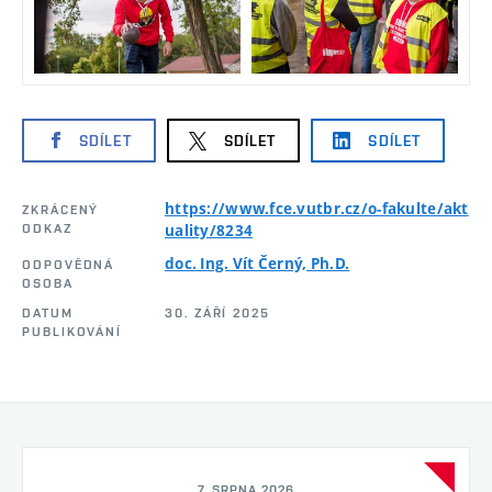
SDÍLET
SDÍLET
SDÍLET
https://www.fce.vutbr.cz/o-fakulte/akt
ZKRÁCENÝ
ODKAZ
uality/8234
doc. Ing. Vít Černý, Ph.D.
ODPOVĚDNÁ
OSOBA
DATUM
30. ZÁŘÍ 2025
PUBLIKOVÁNÍ
7. SRPNA 2026