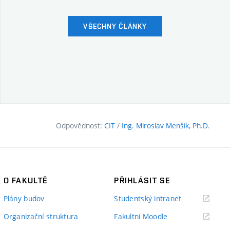
VŠECHNY ČLÁNKY
Odpovědnost:
CIT
/
Ing. Miroslav Menšík, Ph.D.
O FAKULTĚ
PŘIHLÁSIT SE
(externí
Plány budov
Studentský intranet
odkaz)
(externí
Organizační struktura
Fakultní Moodle
odkaz)