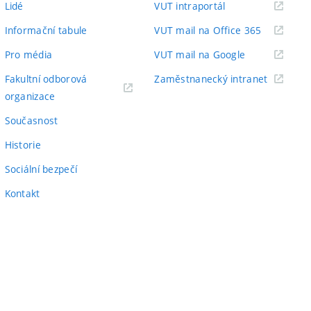
(externí
Lidé
VUT intraportál
odkaz)
(externí
Informační tabule
VUT mail na Office 365
odkaz)
(externí
Pro média
VUT mail na Google
odkaz)
(externí
Fakultní odborová
Zaměstnanecký intranet
(externí
odkaz)
organizace
odkaz)
Současnost
Historie
Sociální bezpečí
Kontakt