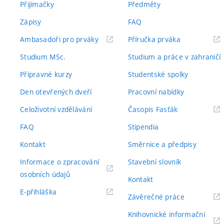
Přijímačky
Předměty
Zápisy
FAQ
(externí
(externí
Ambasadoři pro prváky
Příručka prváka
odkaz)
odkaz)
Studium MSc.
Studium a práce v zahraničí
Přípravné kurzy
Studentské spolky
Den otevřených dveří
Pracovní nabídky
(externí
Celoživotní vzdělávání
Časopis Fasťák
odkaz)
FAQ
Stipendia
Kontakt
Směrnice a předpisy
Informace o zpracování
Stavební slovník
(externí
osobních údajů
Kontakt
odkaz)
(externí
E-přihláška
(externí
Závěrečné práce
odkaz)
odkaz)
Knihovnické informační