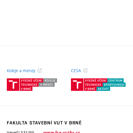
Koleje a menzy
CESA
(externí
(ext
odkaz)
odk
FAKULTA STAVEBNÍ VUT V BRNĚ
Veveří 331/95
www.fce.vutbr.cz