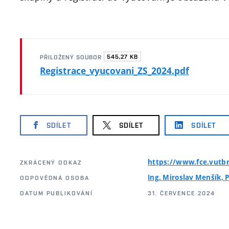
545,27 KB
PŘILOŽENÝ SOUBOR
Registrace_vyucovani_ZS_2024.pdf
SDÍLET
SDÍLET
SDÍLET
https://www.fce.vutbr
ZKRÁCENÝ ODKAZ
Ing. Miroslav Menšík, P
ODPOVĚDNÁ OSOBA
DATUM PUBLIKOVÁNÍ
31. ČERVENCE 2024