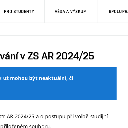
PRO STUDENTY
VĚDA A VÝZKUM
SPOLUPRÁ
ování v ZS AR 2024/25
k už mohou být neaktuální, či
tr AR 2024/25 a o postupu při volbě studijní
v přiloženém souboru.