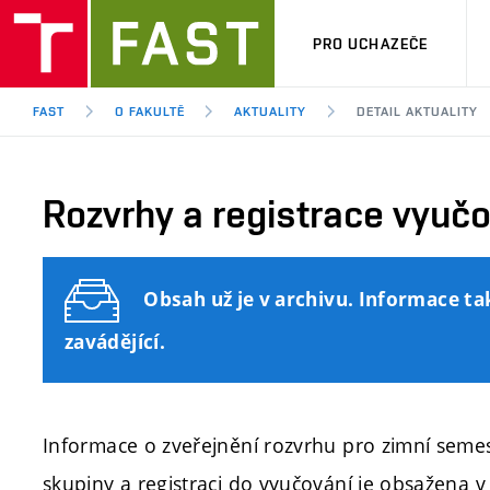
PRO UCHAZEČE
FAST
O FAKULTĚ
AKTUALITY
DETAIL AKTUALITY
Rozvrhy a registrace vyuč
Obsah už je v archivu. Informace ta
zavádějící.
Informace o zveřejnění rozvrhu pro zimní semes
skupiny a registraci do vyučování je obsažena 