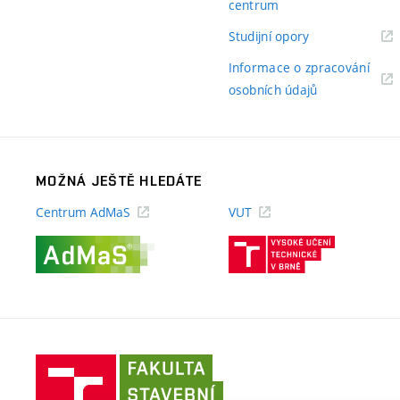
(externí
centrum
odkaz)
(externí
Studijní opory
odkaz)
Informace o zpracování
(externí
osobních údajů
odkaz)
MOŽNÁ JEŠTĚ HLEDÁTE
Centrum AdMaS
VUT
(externí
(externí
odkaz)
odkaz)
Fakulta
stavební