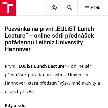
FAST
PŘIHLÁSIT
HLEDAT
MENU
VUT
SE
Brno
Pozvánka na první „EULiST Lunch
Lecture“ – online sérii přednášek
pořádanou Leibniz University
Hannover
První „
“ – online sérii
EULiST Lunch Lecture
přednášek pořádanou Leibniz University
Hannover, která představí výzkumné aktivity a
úspěchy LUH.
Kdy a kde: