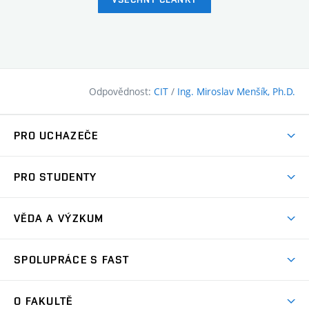
Odpovědnost:
CIT
/
Ing. Miroslav Menšík, Ph.D.
PRO UCHAZEČE
Pojďte na FAST
PRO STUDENTY
Nabídka programů
Časový plán studia
Přijímačky
VĚDA A VÝZKUM
Studijní programy
Zápisy
Úspěchy
Předměty
SPOLUPRÁCE S FAST
(externí
Ambasadoři pro prváky
Licence a patenty
odkaz)
FAQ
Studium MSc.
Firemní spolupráce
Centra výzkumu
O FAKULTĚ
(externí
Příručka prváka