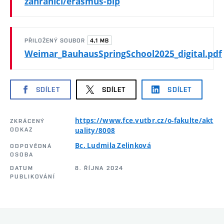
zahranici/erasmus-bip
4,1 MB
PŘILOŽENÝ SOUBOR
Weimar_BauhausSpringSchool2025_digital.pdf
SDÍLET
SDÍLET
SDÍLET
https://www.fce.vutbr.cz/o-fakulte/akt
ZKRÁCENÝ
ODKAZ
uality/8008
Bc. Ludmila Zelinková
ODPOVĚDNÁ
OSOBA
DATUM
8. ŘÍJNA 2024
PUBLIKOVÁNÍ