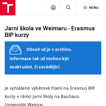
FAST
PŘIHLÁSIT
HLEDAT
MENU
VUT
SE
Brno
Jarní škola ve Weimaru - Erasmus
BIP kurzy
Obsah už je v archivu.
Informace tak už mohou být
neaktuální, či zavádějící.
Je vyhlášeno výběrové řízení na Erasmus BIP
kurzy v rámci Jarní školy na Bauhaus-
Universität Weimar.