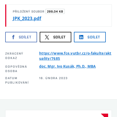
299,04 KB
PŘILOŽENÝ SOUBOR
JPK_2023.pdf
SDÍLET
SDÍLET
SDÍLET
https://www.fce.vutbr.cz/o-fakulte/akt
ZKRÁCENÝ
ODKAZ
uality/7685
doc. Mgr. Ivo Kusák, Ph.D., MBA
ODPOVĚDNÁ
OSOBA
DATUM
16. ÚNORA 2023
PUBLIKOVÁNÍ