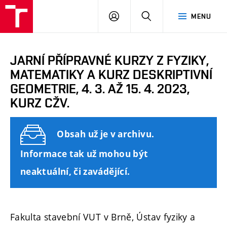
FAST
PŘIHLÁSIT
HLEDAT
MENU
VUT
SE
Brno
JARNÍ PŘÍPRAVNÉ KURZY Z FYZIKY,
MATEMATIKY A KURZ DESKRIPTIVNÍ
GEOMETRIE, 4. 3. AŽ 15. 4. 2023,
KURZ CŽV.
Obsah už je v archivu.
Informace tak už mohou být
neaktuální, či zavádějící.
Fakulta stavební VUT v Brně, Ústav fyziky a