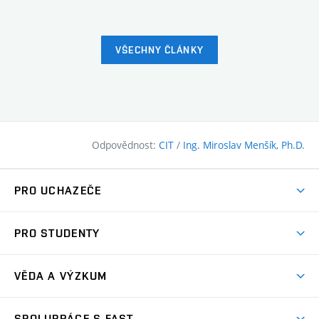
VŠECHNY ČLÁNKY
Odpovědnost:
CIT
/
Ing. Miroslav Menšík, Ph.D.
PRO UCHAZEČE
Pojďte na FAST
PRO STUDENTY
Nabídka programů
Časový plán studia
Přijímačky
VĚDA A VÝZKUM
Studijní programy
Zápisy
Úspěchy
Předměty
SPOLUPRÁCE S FAST