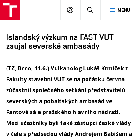
FAST
PŘIHLÁSIT
HLEDAT
MENU
VUT
SE
Brno
Islandský výzkum na FAST VUT
zaujal severské ambasády
(TZ, Brno, 11.6.) Vulkanolog Lukáš Krmíček z
Fakulty stavební VUT se na počátku června
zúčastnil společného setkání představitelů
severských a pobaltských ambasád ve
Fantově sále pražského hlavního nádraží.
Mezi účastníky byli také zástupci české vlády
v čele s předsedou vlády Andrejem Babišem a