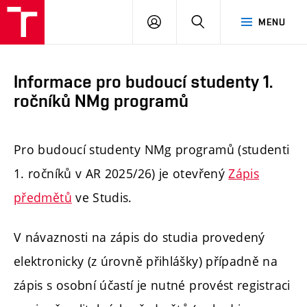
FAST
PŘIHLÁSIT
HLEDAT
MENU
VUT
SE
Brno
Informace pro budoucí studenty 1.
ročníků NMg programů
Pro budoucí studenty NMg programů (studenti
1. ročníků v AR 2025/26) je otevřený
Zápis
předmětů
ve Studis.
V návaznosti na zápis do studia provedený
elektronicky (z úrovně přihlášky) případně na
zápis s osobní účastí je nutné provést registraci