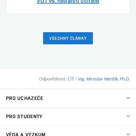
VUT vs. nepálští učitelé
VŠECHNY ČLÁNKY
Odpovědnost:
CIT
/
Ing. Miroslav Menšík, Ph.D.
PRO UCHAZEČE
Pojďte na FAST
PRO STUDENTY
Nabídka programů
Časový plán studia
Přijímačky
VĚDA A VÝZKUM