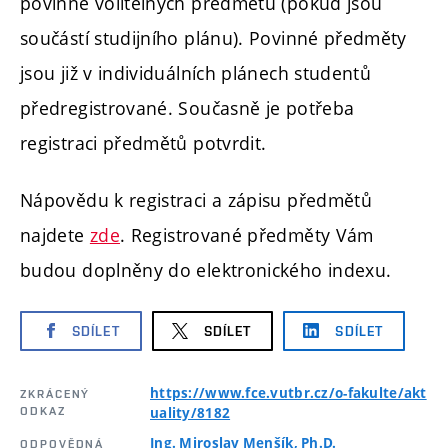
povinně volitelných předmětů (pokud jsou
součástí studijního plánu). Povinné předměty
jsou již v individuálních plánech studentů
předregistrované. Současně je potřeba
registraci předmětů potvrdit.
Nápovědu k registraci a zápisu předmětů
najdete
zde
. Registrované předměty Vám
budou doplněny do elektronického indexu.
SDÍLET
SDÍLET
SDÍLET
https://www.fce.vutbr.cz/o-fakulte/akt
ZKRÁCENÝ
ODKAZ
uality/8182
Ing. Miroslav Menšík, Ph.D.
ODPOVĚDNÁ