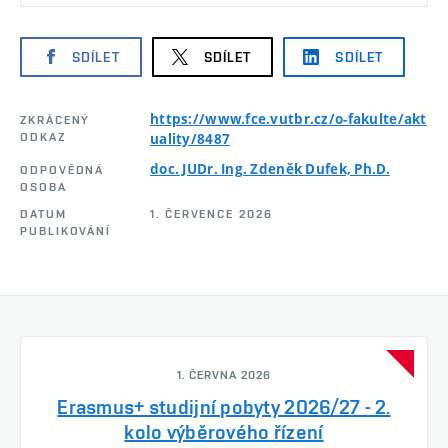
SDÍLET
SDÍLET
SDÍLET
https://www.fce.vutbr.cz/o-fakulte/akt
ZKRÁCENÝ
ODKAZ
uality/8487
doc. JUDr. Ing. Zdeněk Dufek, Ph.D.
ODPOVĚDNÁ
OSOBA
DATUM
1. ČERVENCE 2026
PUBLIKOVÁNÍ
1. ČERVNA 2026
Erasmus+ studijní pobyty 2026/27 - 2.
kolo výběrového řízení