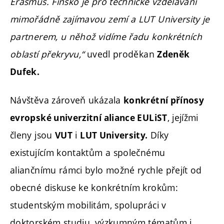
Erasmus. Finsko je pro technické vzdělávání
mimořádně zajímavou zemí a LUT University je
partnerem, u něhož vidíme řadu konkrétních
oblastí překryvu,“
uvedl proděkan
Zdeněk
Dufek.
Návštěva zároveň ukázala
konkrétní přínosy
, jejížmi
evropské univerzitní aliance EULiST
členy jsou
i
Díky
VUT
LUT University.
existujícím kontaktům a společnému
aliančnímu rámci bylo možné rychle přejít od
obecné diskuse ke konkrétním krokům:
studentským mobilitám, spolupráci v
doktorském studiu, výzkumným tématům i