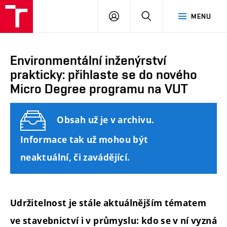
FAST
PŘIHLÁSIT
HLEDAT
MENU
VUT
SE
Brno
Environmentální inženýrství
prakticky: přihlaste se do nového
Micro Degree programu na VUT
Obsah už je v archivu.
Informace tak už mohou být
neaktuální, či zavádějící.
Udržitelnost je stále aktuálnějším tématem
ve stavebnictví i v průmyslu: kdo se v ní vyzná