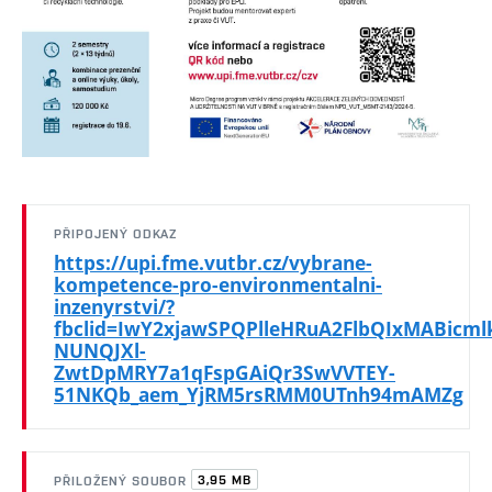
PŘIPOJENÝ ODKAZ
https://upi.fme.vutbr.cz/vybrane-
kompetence-pro-environmentalni-
inzenyrstvi/?
fbclid=IwY2xjawSPQPlleHRuA2FlbQIxMAB
NUNQJXl-
ZwtDpMRY7a1qFspGAiQr3SwVVTEY-
51NKQb_aem_YjRM5rsRMM0UTnh94mAMZg
3,95 MB
PŘILOŽENÝ SOUBOR