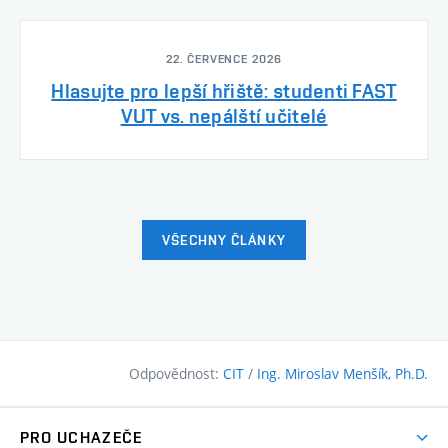
22. ČERVENCE 2026
Hlasujte pro lepší hřiště: studenti FAST
VUT vs. nepálští učitelé
VŠECHNY ČLÁNKY
Odpovědnost:
CIT
/
Ing. Miroslav Menšík, Ph.D.
PRO UCHAZEČE