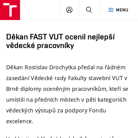
FAST
PŘIHLÁSIT
HLEDAT
MENU
VUT
SE
Brno
Děkan FAST VUT ocenil nejlepší
vědecké pracovníky
Děkan Rostislav Drochytka předal na řádném
zasedání Vědecké rady Fakulty stavební VUT v
Brně diplomy oceněným pracovníkům, kteří se
umístili na předních místech v pěti kategoriích
vědeckých výstupů za podpory Fondu
excelence.