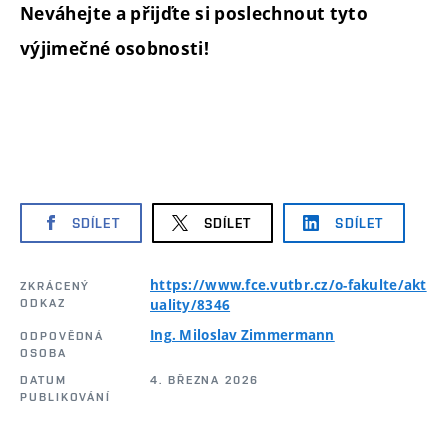
Neváhejte a přijďte si poslechnout tyto
výjimečné osobnosti!
SDÍLET
SDÍLET
SDÍLET
https://www.fce.vutbr.cz/o-fakulte/akt
ZKRÁCENÝ
ODKAZ
uality/8346
Ing. Miloslav Zimmermann
ODPOVĚDNÁ
OSOBA
DATUM
4. BŘEZNA 2026
PUBLIKOVÁNÍ