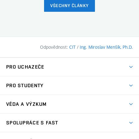
VŠECHNY ČLÁNKY
Odpovědnost:
CIT
/
Ing. Miroslav Menšík, Ph.D.
PRO UCHAZEČE
Pojďte na FAST
PRO STUDENTY
Nabídka programů
Časový plán studia
Přijímačky
VĚDA A VÝZKUM
Studijní programy
Zápisy
Úspěchy
Předměty
SPOLUPRÁCE S FAST
(externí
Ambasadoři pro prváky
Licence a patenty
odkaz)
FAQ
Studium MSc.
Firemní spolupráce
Centra výzkumu