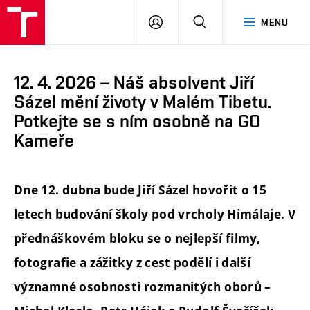
FAST
PŘIHLÁSIT
HLEDAT
MENU
VUT
SE
Brno
12. 4. 2026 – Náš absolvent Jiří
Sázel mění životy v Malém Tibetu.
Potkejte se s ním osobně na GO
Kameře
Dne 12. dubna bude Jiří Sázel hovořit o 15
letech budování školy pod vrcholy Himálaje. V
přednáškovém bloku se o nejlepší filmy,
fotografie a zážitky z cest podělí i další
významné osobnosti rozmanitých oborů –