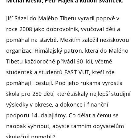
Michal Kleslo, Petr Hájek a Rudolf Švaříček.
Jiří Sázel do Malého Tibetu vyrazil poprvé v
roce 2008 jako dobrovolník, vyučoval děti a
pomáhal na stavbě. Mezitím založil neziskovou
organizaci Himálajský patron, která do Malého
Tibetu každoročně přivádí 60 lidí, včetně
studentek a studentů FAST VUT, kteří zde
pomáhají i cestují. Pod jeho rukama vyrostla
škola pro 250 dětí, které
získaly nejlepší studijní
výsledky v okrese, a dokonce i finanční
podporu 14. dalajlámy. Co dělat a čemu se
naopak vyhnout, abyste tamním obyvatelům
skutečně pomohli?