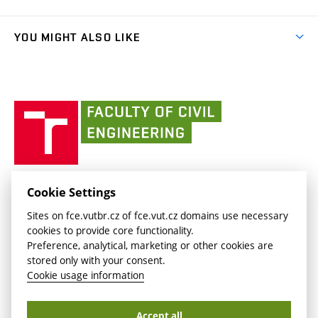
link)
Results
(external
Student Intranet
(external
Library and Information Centre
People
link)
link)
(external
FCE Moodle
YOU MIGHT ALSO LIKE
Media
link)
(external
Intaportal BUT
Currently
AdMaS Centre
link)
(external
(external
BUT mail / Office 365
History
link)
link)
(external
Faculty
BUT mail / Google
Social Safety
BUT
link)
of
Contacts
(external
Civil
link)
Engineering
BUT
Halls of Residence and Dining Services
FACULTY OF CIVIL ENGINEERING BUT
Cookie Settings
(external
Veveří 331/95
www.fce.vutbr.cz
Sites on fce.vutbr.cz of fce.vut.cz domains use necessary
link)
602 00 Brno, Czech Republic
contactus.fce@vutbr.cz
cookies to provide core functionality.
CESA
Preference, analytical, marketing or other cookies are
(external
stored only with your consent.
link)
Cookie usage information
Accept all