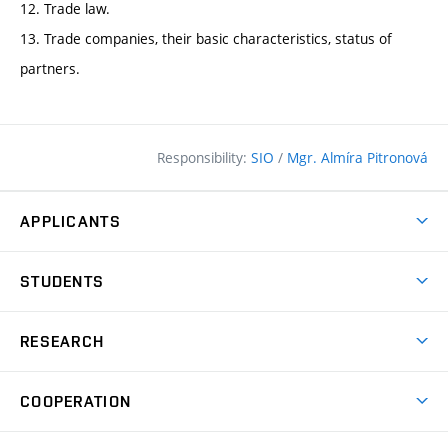
12. Trade law.
13. Trade companies, their basic characteristics, status of
partners.
Responsibility:
SIO
/
Mgr. Almíra Pitronová
APPLICANTS
Why study at the FCE?
STUDENTS
Short-term study & Training
Academic Year
Programmes in English
RESEARCH
Degree Programmes
Open Day
Achievements
Courses
COOPERATION
(external
E–application
Licences & Patents
link)
Student Associations
Corporate cooperation