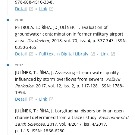
978-608-4510-33-8.
Detail
Link
2018
PETRULA, L.; ŘÍHA, J.; JULÍNEK, T. Evaluation of
groundwater contamination in former military airport
area.
Gradevinar,
2018, vol. 70, iss. 4,
p. 337-343.
ISSN:
0350-2465.
Detail
Full text in Digital Libraly
Link
2017
JULÍNEK, T.; ŘÍHA, J. Assessing stream water quality
influenced by storm overflows from sewers.
Pollack
Periodica,
2017, vol. 12, iss. 2,
p. 117-128.
ISSN: 1788-
1994.
Detail
Link
JULÍNEK, T.; ŘÍHA, J. Longitudinal dispersion in an open
channel determined from a tracer study.
Environmental
Earth Sciences,
2017, vol. 4/2017, iss. 4/2017,
p. 1-15.
ISSN: 1866-6280.