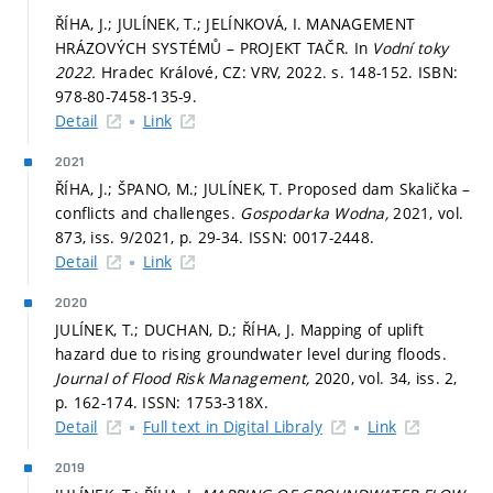
ŘÍHA, J.; JULÍNEK, T.; JELÍNKOVÁ, I. MANAGEMENT
HRÁZOVÝCH SYSTÉMŮ – PROJEKT TAČR. In
Vodní toky
2022.
Hradec Králové, CZ: VRV, 2022.
s. 148-152.
ISBN:
978-80-7458-135-9.
Detail
Link
2021
ŘÍHA, J.; ŠPANO, M.; JULÍNEK, T. Proposed dam Skalička –
conflicts and challenges.
Gospodarka Wodna,
2021, vol.
873, iss. 9/2021,
p. 29-34.
ISSN: 0017-2448.
Detail
Link
2020
JULÍNEK, T.; DUCHAN, D.; ŘÍHA, J. Mapping of uplift
hazard due to rising groundwater level during floods.
Journal of Flood Risk Management,
2020, vol. 34, iss. 2,
p. 162-174.
ISSN: 1753-318X.
Detail
Full text in Digital Libraly
Link
2019