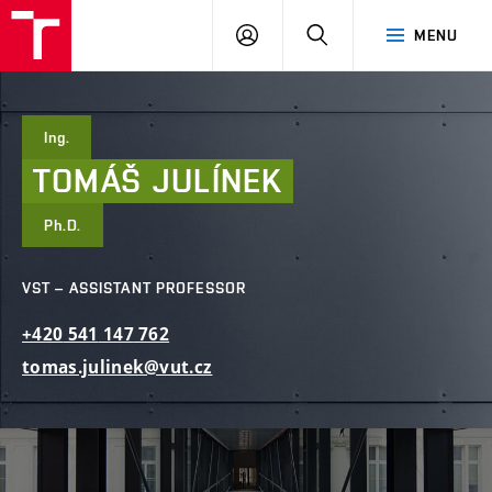
FCE
LOG
HLEDAT
MENU
BUT
ON
Ing.
TOMÁŠ
JULÍNEK
Ph.D.
VST – ASSISTANT PROFESSOR
+420
541
147
762
tomas.julinek@vut.cz