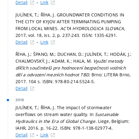
Detail
Link
JULÍNEK, T.; ŘÍHA, J. GROUNDWATER CONDITIONS IN
THE CITY OF KYJOV AFTER TERMINATING PUMPING
FROM LOCAL MINES.
ACTA HYDROLOGICA SLOVACA,
2017, vol. 18, iss. 2,
p. 237-243.
ISSN: 1335-6291.
Detail
Link
ŘÍHA, J.; ŠPANO, M.; DUCHAN, D.; JULÍNEK, T.; HODÁK, J.;
CHALMOVSKÝ, J.; ADAM, K.; HALA, M.
Využití metody
dílčích součinitelů pro hodnocení bezpečnosti vodních
děl a odvození mezních hodnot TBD.
Brno: LITERA Brno,
2017. 104 s. ISBN: 978-80-214-5524-5.
Detail
2016
JULÍNEK, T.; ŘÍHA, J. The impact of stormwater
overflows on stream water quality. In
Sustainable
Hydraulics in the Era of Global Change.
Liege, Belgium:
IAHR, 2016.
p. 16-22.
ISBN: 978-1-138-02977-4.
Detail
Link