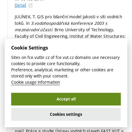
Detail
JULÍNEK, T. GIS pro bilanční model jakosti v síti vodních
toků. In
3.vodohospodářská konference 2003 s
mezinárodní účastí.
Brno University of Technology,
Faculty of Civil Engineering, Institut of Water Structures:
Ústav vodních staveb FAST VUT v Brně, 2003.
Cookie Settings
s. 490-507.
ISBN: 80-86433-26-9.
Detail
Sites on fce.vutbr.cz of fce.vut.cz domains use necessary
cookies to provide core functionality.
KOUTKOVÁ, H., JULÍNEK, T. Statistické vyhodnocení
Preference, analytical, marketing or other cookies are
monitoringu jakosti vody v povodí řeky Svratky. In
stored only with your consent.
Environmetálne aspekty navrhovania a prevádzky nádrží
Cookie usage information
a priehrad. Vplyv vodohospodárskych stavieb na tvorbu
a ochranu životného prostredia.
STU Bratislava: ASCO,
Accept all
Bratislava, 2003.
s. 371-380.
ISBN: 80-88820-18-9.
Detail
Cookies settings
2002
JULÍNEK, T.
GIS pro bilanční model jakosti v síti vodních
toků.
Práce a studie Ústavu vodních staveb FAST VUT v