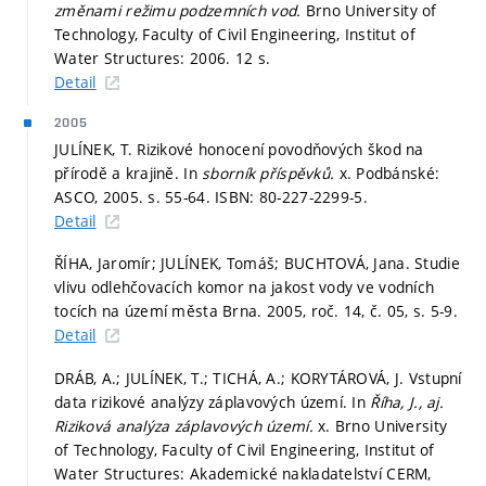
změnami režimu podzemních vod.
Brno University of
Technology, Faculty of Civil Engineering, Institut of
Water Structures: 2006. 12 s.
Detail
2005
JULÍNEK, T. Rizikové honocení povodňových škod na
přírodě a krajině. In
sborník příspěvků.
x. Podbánské:
ASCO, 2005.
s. 55-64.
ISBN: 80-227-2299-5.
Detail
ŘÍHA, Jaromír; JULÍNEK, Tomáš; BUCHTOVÁ, Jana. Studie
vlivu odlehčovacích komor na jakost vody ve vodních
tocích na území města Brna. 2005, roč. 14, č. 05,
s. 5-9.
Detail
DRÁB, A.; JULÍNEK, T.; TICHÁ, A.; KORYTÁROVÁ, J. Vstupní
data rizikové analýzy záplavových území. In
Říha, J., aj.
Riziková analýza záplavových území.
x. Brno University
of Technology, Faculty of Civil Engineering, Institut of
Water Structures: Akademické nakladatelství CERM,