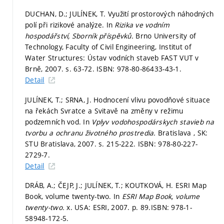
DUCHAN, D.; JULÍNEK, T. Využití prostorových náhodných
polí při rizikové analýze. In
Rizika ve vodním
hospodářství, Sborník příspěvků.
Brno University of
Technology, Faculty of Civil Engineering, Institut of
Water Structures: Ústav vodních staveb FAST VUT v
Brně, 2007.
s. 63-72.
ISBN: 978-80-86433-43-1.
Detail
JULÍNEK, T.; SRNA, J. Hodnocení vlivu povodňové situace
na řekách Svratce a Svitavě na změny v režimu
podzemních vod. In
Vplyv vodohospodárskych stavieb na
tvorbu a ochranu životného prostredia.
Bratislava , SK:
STU Bratislava, 2007.
s. 215-222.
ISBN: 978-80-227-
2729-7.
Detail
DRÁB, A.; ČEJP, J.; JULÍNEK, T.; KOUTKOVÁ, H. ESRI Map
Book, volume twenty-two. In
ESRI Map Book, volume
twenty-two.
x. USA: ESRI, 2007.
p. 89.
ISBN: 978-1-
58948-172-5.