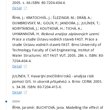
2005.
s. 66.
ISBN: 80-7204-404-4.
Detail
ŘÍHA, J.; KRATOCHVÍL, J.; ŠLEZINGR, M.; DRÁB, A.;
DUMBROVSKÝ, M.; GOLÍK, P.; JANDORA, J.; JULÍNEK, T.;
KORYTÁROVÁ, J.; KOUTKOVÁ, H.; TICHÁ, A.;
UHMANNOVÁ, H.
Riziková analýza záplavových uzemí.
Práce a studie Ústavu vodních staveb FAST. Práce a
studie Ústavu vodních staveb FAST. Brno University of
Technology, Faculty of Civil Engineering, Institut of
Water Structures: VST FAST VUT, 2005. 286 s. ISBN: 80-
7204-404-4.
Detail
JULÍNEK, T. Havarijní znečištění toků - analýza rizik
pomocí GIS. In
sborník příspěvků.
x. Brno: CERM, 2005.
s. 34-38.
ISBN: 80-7204-415-X.
Detail
2004
ŘÍHA, Jaromír; BUCHTOVÁ, Jana. Modelling the effect of