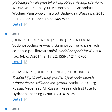
pietrzacych - diagnostyka i zapobieganie zagroženiom.
Warszawa, PL: Instytut Meteorologii i Gospodarki
Wodnej, Panstwowy Instytut Badawczy, Waszawa, 2015.
p. 165-172.
ISBN: 978-83-64979-09-5.
Detail
2014
JULÍNEK, T.; PAŘENICA, J.; ŘÍHA, J.; ŽOUŽELA, M.
Vodohospodářské využití tkaninových vaků plněných
cemento-popílkovou směsí.
Vodní hospodářství,
2014,
roč. 64, č. 7/2014,
s. 17-22.
ISSN: 1211-0760.
Detail
ALHASAN, Z.; JULÍNEK, T.; ŘÍHA, J.; DUCHAN, D.
Kritičeskij gidravličeskij gradient jedinoabraznych
adnarodnych stěklannych granul.
Sankt-Peterburg,
Russia: Vedeneev All-Russian Research Institute for
Hydroengineering (VNIIG), 2014.
s. 25.
Detail
2013