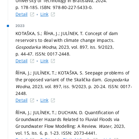
University of Technology in Bratislava, 2024.
p. 178-185.
ISBN: 978-80-227-5433-0.
Detail
Link
2023
KOTAŠKA, S.; ŘÍHA, J.; JULÍNEK, T. Concept of dam
reservoirs to deal with climate change impacts.
Gospodarka Wodna,
2023, vol. 897, iss. 9/2023,
p. 44-47.
ISSN: 0017-2448.
Detail
Link
ŘÍHA, J.; JULÍNEK, T.; KOTAŠKA, S. Seepage problems of
the proposed variant of the Skalička dam.
Gospodarka
Wodna,
2023, vol. 897, iss. 9/2023,
p. 20-24.
ISSN: 0017-
2448.
Detail
Link
ŘÍHA, J.; JULÍNEK, T.; DUCHAN, D. Quantification of
Groundwater Hazards Related to Fluvial Floods via
Groundwater Flow Modelling: A Review.
Water,
2023,
vol. 15, iss. 6,
p. 1-23.
ISSN: 2073-4441.