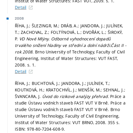
Institut of Water Structures: FAST VUT, 2009.
s. 1.
Detail
2008
ŘÍHA, J.; ŠLEZINGR, M.; DRÁB, A.; JANDORA, J.; JULÍNEK,
T.; ZACHOVAL, Z.; FOLTÝNOVÁ, L.; DVOŘÁK, L.; ŠIROKÝ,
P.
VD Nové Mlýny. Odborné vyhodnocení dopadů
trvalého snížení hladiny ve střední a dolní nádrži.Část II -
rok 2008.
Brno University of Technology, Faculty of Civil
Engineering, Institut of Water Structures: VUT FAST,
2008.
s. 1.
Detail
ŘÍHA, J.; BUCHTOVÁ, J.; JANDORA, J.; JULÍNEK, T.;
KOUTKOVÁ, H.; KRATOCHVÍL, J.; MENŠÍK, M.; SEHNAL, J.;
ŠVANCARA, J.
Úvod do rizikové analýzy přehrad.
Práce a
studie Ústavu vodních staveb FAST VUT V Brně. Práce a
studie Ústavu vodních staveb FAST VUT V Brně. Brno
University of Technology, Faculty of Civil Engineering,
Institut of Water Structures: VUT BRNO, 2008. 355 s.
ISBN: 978-80-7204-608-9.