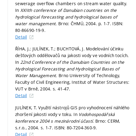
sewerage overflow chambers on stream water quality.
In
XXIIth conference of Danubian countries on the
hydrological forecasting and hydrological bases of
water management.
Brno: ČHMÚ, 2004.
p. 1-7.
ISBN:
80-86690-19-9.
Detail
ŘÍHA, J.; JULÍNEK, T.; BUCHTOVÁ, J. Modelování účinku
dešťových oddělovačů na jakosti vody ve vodních tocích.
In
22nd Conference of the Danubian Countries on the
Hydrological Forecasting and Hydrological Bases of
Water Management.
Brno University of Technology,
Faculty of Civil Engineering, Institut of Water Structures:
VUT v Brně, 2004.
s. 41-47.
Detail
JULÍNEK, T. Využití nástrojů GIS pro vyhodnocení náhlého
zhoršení jakosti vody v toku. In
Vodohospodářská
konference 2004 s mezinárodní účastí.
Brno: CERM,
s.r.o., 2004.
s. 1-7.
ISBN: 80-7204-360-9.
Detail