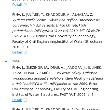
Detail
ŘÍHA, J.; JULÍNEK, T.; KHADDOUR, A.; ALHASAN, Z.
Výzkum vnitřní eroze. Návrhy na zvýšení spolehlivosti
ochranných hrází ve změněných klimatických
podmínkách. Dílčí zpráva VI za rok 2010. MZ ČR NAZV
úkol č. 81223.
Brno: Brno University of Technology,
Faculty of Civil Engineering,Institut of Water Structures,
2010.
s. 1.
Detail
2009
ŘÍHA, J.; ŠLEZINGR, M.; DRÁB, A.; JANDORA, J.; JULÍNEK,
T.; ZACHOVAL, Z.; MIČA, L.
VD Nové Mlýny. Odborné
vyhodnocení dopadů trvalého snížení hladiny ve střední
a dolní nádrži.Část III - dílčí plnění za rok 2009.
Brno
University of Technology, Faculty of Civil Engineering,
Institut of Water Structures: FAST VUT, 2009.
s. 1.
Detail
ŘÍHA, J.; JULÍNEK, T.; KHADDOUR, A.
Labe, Pardubice -