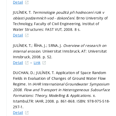
Detail
JULÍNEK, T.
Terminologie použitá při hodnocení rizik v
oblasti podzemních vod - dokončení.
Brno University of
Technology, Faculty of Civil Engineering, Institut of
Water Structures: FAST VUT, 2008. 8 s.
Detail
JULÍNEK, T.; ŘÍHA, J.; SRNA, J.
Overview of research on
internal erosion.
Universitat Innsbruck, AT: Universitat
Innsbruck, 2008.
p. 52.
Detail
Link
DUCHAN, D.; JULÍNEK, T. Application of Space Random
Fields in Evaluation of Changes of Ground Water Flow
Regime. In
IAHR International Groundwater Symposium
2008. Flow and Transport in Heterogeneous Subsurface
Formations: Theory, Modelling & Applications.
x.
Istambul,TR: IAHR, 2008.
p. 861-868.
ISBN: 978-975-518-
297-1.
Detail