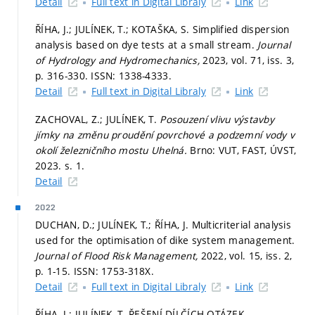
Detail
Full text in Digital Libraly
Link
ŘÍHA, J.; JULÍNEK, T.; KOTAŠKA, S. Simplified dispersion
analysis based on dye tests at a small stream.
Journal
of Hydrology and Hydromechanics,
2023, vol. 71, iss. 3,
p. 316-330.
ISSN: 1338-4333.
Detail
Full text in Digital Libraly
Link
ZACHOVAL, Z.; JULÍNEK, T.
Posouzení vlivu výstavby
jímky na změnu proudění povrchové a podzemní vody v
okolí železničního mostu Uhelná.
Brno: VUT, FAST, ÚVST,
2023.
s. 1.
Detail
2022
DUCHAN, D.; JULÍNEK, T.; ŘÍHA, J. Multicriterial analysis
used for the optimisation of dike system management.
Journal of Flood Risk Management,
2022, vol. 15, iss. 2,
p. 1-15.
ISSN: 1753-318X.
Detail
Full text in Digital Libraly
Link
ŘÍHA, J.; JULÍNEK, T. ŘEŠENÍ DÍLČÍCH OTÁZEK