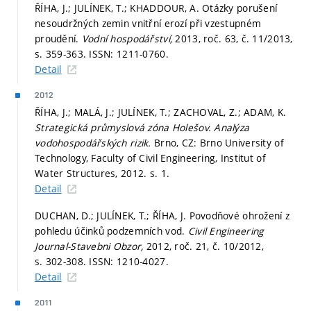
ŘÍHA, J.; JULÍNEK, T.; KHADDOUR, A. Otázky porušení
nesoudržných zemin vnitřní erozí při vzestupném
proudění.
Vodní hospodářství,
2013, roč. 63, č. 11/2013,
s. 359-363.
ISSN: 1211-0760.
Detail
2012
ŘÍHA, J.; MALÁ, J.; JULÍNEK, T.; ZACHOVAL, Z.; ADAM, K.
Strategická průmyslová zóna Holešov. Analýza
vodohospodářských rizik.
Brno, CZ: Brno University of
Technology, Faculty of Civil Engineering, Institut of
Water Structures, 2012.
s. 1.
Detail
DUCHAN, D.; JULÍNEK, T.; ŘÍHA, J. Povodňové ohrožení z
pohledu účinků podzemních vod.
Civil Engineering
Journal-Stavebni Obzor,
2012, roč. 21, č. 10/2012,
s. 302-308.
ISSN: 1210-4027.
Detail
2011