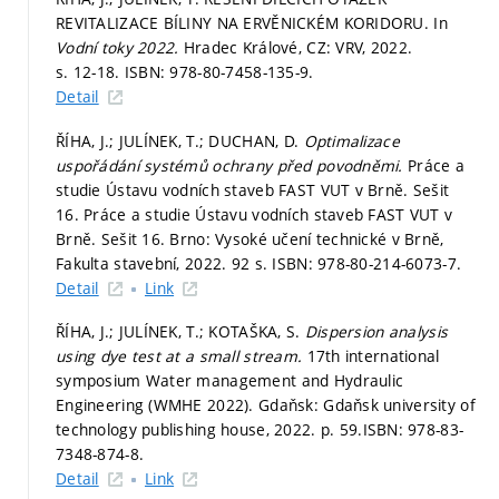
REVITALIZACE BÍLINY NA ERVĚNICKÉM KORIDORU. In
Vodní toky 2022.
Hradec Králové, CZ: VRV, 2022.
s. 12-18.
ISBN: 978-80-7458-135-9.
Detail
ŘÍHA, J.; JULÍNEK, T.; DUCHAN, D.
Optimalizace
uspořádání systémů ochrany před povodněmi.
Práce a
studie Ústavu vodních staveb FAST VUT v Brně. Sešit
16. Práce a studie Ústavu vodních staveb FAST VUT v
Brně. Sešit 16. Brno: Vysoké učení technické v Brně,
Fakulta stavební, 2022. 92 s. ISBN: 978-80-214-6073-7.
Detail
Link
ŘÍHA, J.; JULÍNEK, T.; KOTAŠKA, S.
Dispersion analysis
using dye test at a small stream.
17th international
symposium Water management and Hydraulic
Engineering (WMHE 2022). Gdaňsk: Gdaňsk university of
technology publishing house, 2022.
p. 59.
ISBN: 978-83-
7348-874-8.
Detail
Link