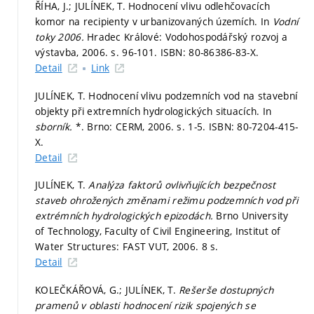
ŘÍHA, J.; JULÍNEK, T. Hodnocení vlivu odlehčovacích
komor na recipienty v urbanizovaných územích. In
Vodní
toky 2006.
Hradec Králové: Vodohospodářský rozvoj a
výstavba, 2006.
s. 96-101.
ISBN: 80-86386-83-X.
Detail
Link
JULÍNEK, T. Hodnocení vlivu podzemních vod na stavební
objekty při extremních hydrologických situacích. In
sborník.
*. Brno: CERM, 2006.
s. 1-5.
ISBN: 80-7204-415-
X.
Detail
JULÍNEK, T.
Analýza faktorů ovlivňujících bezpečnost
staveb ohrožených změnami režimu podzemních vod při
extrémních hydrologických epizodách.
Brno University
of Technology, Faculty of Civil Engineering, Institut of
Water Structures: FAST VUT, 2006. 8 s.
Detail
KOLEČKÁŘOVÁ, G.; JULÍNEK, T.
Rešerše dostupných
pramenů v oblasti hodnocení rizik spojených se