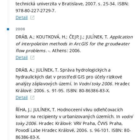
technická univerzita v Bratislave, 2007.
s. 25-34.
ISBN:
978-80-227-2729-7.
Detail
2006
DRÁB, A.; KOUTKOVÁ, H.; ČEJP, J.; JULÍNEK, T.
Application
of interpolation methods in ArcGIS for the groudwater
flow problems.
-. Athens: 2006.
Detail
DRÁB, A.; JULÍNEK, T. Správa hydrologických a
hydraulických dat v prostředí GIS pro účely rizikové
analýzy záplavových území. In
Vodní toky 2006.
Hradec
Králové: 2006.
s. 91-95.
ISBN: 80-86386-83-X.
Detail
ŘÍHA, J.; JULÍNEK, T. Hodnoceení vlivu odlehčovacích
komor na recipienty v urbanizovaných územích. In
vodní
toky 2006.
Hradec Králové: VRV Praha, ČVVS Praha,
Povodí Labe Hradec Králové, 2006.
s. 96-101.
ISBN: 80-
86386-83-X.