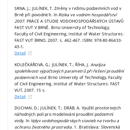
SRNA, J.; JULÍNEK, T. Změny v režimu podzemních vod v
Brně při povodních. In
Rizika ve vodním hospodářství
2007.
PRÁCE A STUDIE VODOHOSPODÁŘSKÝCH ÚSTAVŮ
FAST VUT V BRNĚ. Brno University of Technology,
Faculty of Civil Engineering, Institut of Water Structures:
FAST VUT BRNO, 2007.
s. 462-467.
ISBN: 978-80-86433-
43-1.
Detail
KOLEČKÁŘOVÁ, G.; JULÍNEK, T.; ŘÍHA, J.
Analýza
spolehlivosti výpočtových parametrů při řešení proudění
podzemních vod.
Brno University of Technology, Faculty
of Civil Engineering, Institut of Water Structures: FAST
VUT, 2007. 15 s.
Detail
DUCHAN, D.; JULÍNEK, T.; DRÁB, A. Využití prostorových
náhodných polí pro modelování proudění podzemní
vody. In
Vplyv vodohospodárskych stavieb na tvorbu a
ochranu životného prostredia.
1. Bratislava: Slovenská