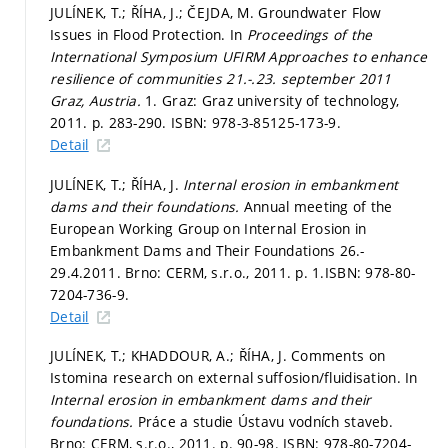
JULÍNEK, T.; ŘÍHA, J.; ČEJDA, M. Groundwater Flow
Issues in Flood Protection. In
Proceedings of the
International Symposium UFIRM Approaches to enhance
resilience of communities 21.-.23. september 2011
Graz, Austria.
1. Graz: Graz university of technology,
2011.
p. 283-290.
ISBN: 978-3-85125-173-9.
Detail
JULÍNEK, T.; ŘÍHA, J.
Internal erosion in embankment
dams and their foundations.
Annual meeting of the
European Working Group on Internal Erosion in
Embankment Dams and Their Foundations 26.-
29.4.2011. Brno: CERM, s.r.o., 2011.
p. 1.
ISBN: 978-80-
7204-736-9.
Detail
JULÍNEK, T.; KHADDOUR, A.; ŘÍHA, J. Comments on
Istomina research on external suffosion/fluidisation. In
Internal erosion in embankment dams and their
foundations.
Práce a studie Ústavu vodních staveb.
Brno: CERM, s.r.o., 2011.
p. 90-98.
ISBN: 978-80-7204-