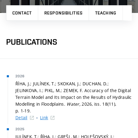
CONTACT
RESPONSIBILITIES
TEACHING
RES
PUBLICATIONS
2026
ŘÍHA, J.; JULÍNEK, T.; SKOKAN, J.; DUCHAN, D.;
JELINKOVA, I.; PIKL, M.; ZEMEK, F. Accuracy of the Digital
Terrain Model and Its Impact on the Results of Hydraulic
Modelling in Floodplains.
Water,
2026, iss. 18(11),
p. 1-19.
Detail
Link
2025
JULÍNEK, T.; ŘÍHA, J.; GREŠL, M.; HOLEŠOVSKÝ, J.;