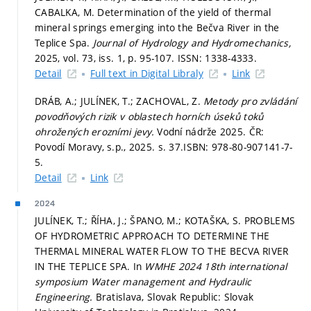
CABALKA, M. Determination of the yield of thermal
mineral springs emerging into the Bečva River in the
Teplice Spa.
Journal of Hydrology and Hydromechanics,
2025, vol. 73, iss. 1,
p. 95-107.
ISSN: 1338-4333.
Detail
Full text in Digital Libraly
Link
DRÁB, A.; JULÍNEK, T.; ZACHOVAL, Z.
Metody pro zvládání
povodňových rizik v oblastech horních úseků toků
ohrožených erozními jevy.
Vodní nádrže 2025. ČR:
Povodí Moravy, s.p., 2025.
s. 37.
ISBN: 978-80-907141-7-
5.
Detail
Link
2024
JULÍNEK, T.; ŘÍHA, J.; ŠPANO, M.; KOTAŠKA, S. PROBLEMS
OF HYDROMETRIC APPROACH TO DETERMINE THE
THERMAL MINERAL WATER FLOW TO THE BECVA RIVER
IN THE TEPLICE SPA. In
WMHE 2024 18th international
symposium Water management and Hydraulic
Engineering.
Bratislava, Slovak Republic: Slovak