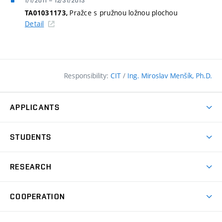
1/1/2011
–
12/31/2013
Pražce s pružnou ložnou plochou
TA01031173,
Detail
Responsibility:
CIT
/
Ing. Miroslav Menšík, Ph.D.
APPLICANTS
Why study at the FCE?
STUDENTS
Short-term study & Training
Academic Year
Programmes in English
RESEARCH
Degree Programmes
Open Day
Achievements
Courses
COOPERATION
(external
E–application
Licences & Patents
link)
Student Associations
Corporate cooperation