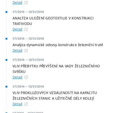
Detail
1/1/2015
–
12/31/2015
ANALÝZA ULOŽENÍ GEOTEXTILIE V KONSTRUKCI
TRATIVODU
Detail
1/1/2015
–
12/31/2016
Analýza dynamické odezvy konstrukce železniční tratě
Detail
1/1/2015
–
12/31/2015
VLIV PŘEBYTKU PŘEVÝŠENÍ NA VADY ŽELEZNIČNÍHO
SVRŠKU
Detail
1/1/2014
–
12/31/2014
VLIV PROKLUZOVÝCH VZDÁLENOSTÍ NA KAPACITU
ŽELEZNIČNÍCH STANIC A UŽITEČNÉ DÉLY KOLEJÍ
Detail