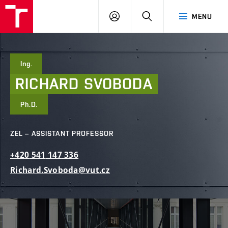
FCE
LOG
HLEDAT
MENU
BUT
ON
Ing.
RICHARD
SVOBODA
Ph.D.
ZEL – ASSISTANT PROFESSOR
+420
541
147
336
Richard.Svoboda@vut.cz