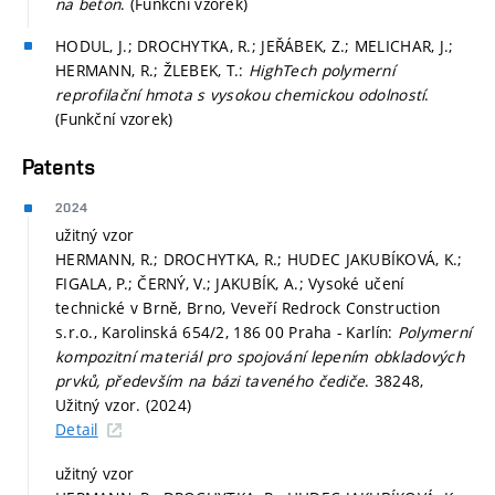
na beton
. (Funkční vzorek)
HODUL, J.; DROCHYTKA, R.; JEŘÁBEK, Z.; MELICHAR, J.;
HERMANN, R.; ŽLEBEK, T.:
HighTech polymerní
reprofilační hmota s vysokou chemickou odolností
.
(Funkční vzorek)
Patents
2024
užitný vzor
HERMANN, R.; DROCHYTKA, R.; HUDEC JAKUBÍKOVÁ, K.;
FIGALA, P.; ČERNÝ, V.; JAKUBÍK, A.; Vysoké učení
technické v Brně, Brno, Veveří Redrock Construction
s.r.o., Karolinská 654/2, 186 00 Praha - Karlín:
Polymerní
kompozitní materiál pro spojování lepením obkladových
prvků, především na bázi taveného čediče
. 38248,
Užitný vzor. (2024)
Detail
užitný vzor