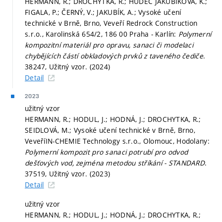
HERMANN, R.; DROCHYTKA, R.; HUDEC JAKUBÍKOVÁ, K.;
FIGALA, P.; ČERNÝ, V.; JAKUBÍK, A.; Vysoké učení
technické v Brně, Brno, Veveří Redrock Construction
s.r.o., Karolinská 654/2, 186 00 Praha - Karlín:
Polymerní
kompozitní materiál pro opravu, sanaci či modelaci
chybějících částí obkladových prvků z taveného čediče
.
38247, Užitný vzor. (2024)
Detail
2023
užitný vzor
HERMANN, R.; HODUL, J.; HODNÁ, J.; DROCHYTKA, R.;
SEIDLOVÁ, M.; Vysoké učení technické v Brně, Brno,
VeveříIN-CHEMIE Technology s.r.o., Olomouc, Hodolany:
Polymerní kompozit pro sanaci potrubí pro odvod
dešťových vod, zejména metodou stříkání - STANDARD
.
37519, Užitný vzor. (2023)
Detail
užitný vzor
HERMANN, R.; HODUL, J.; HODNÁ, J.; DROCHYTKA, R.;