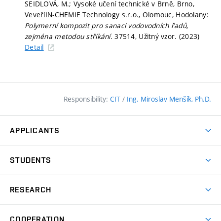
SEIDLOVÁ, M.; Vysoké učení technické v Brně, Brno,
VeveříIN-CHEMIE Technology s.r.o., Olomouc, Hodolany:
Polymerní kompozit pro sanaci vodovodních řadů,
zejména metodou stříkání
. 37514, Užitný vzor. (2023)
Detail
Responsibility:
CIT
/
Ing. Miroslav Menšík, Ph.D.
APPLICANTS
Why study at the FCE?
STUDENTS
Short-term study & Training
Academic Year
Programmes in English
RESEARCH
Degree Programmes
Open Day
Achievements
Courses
COOPERATION
(external
E–application