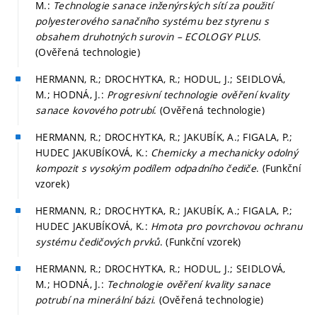
M.:
Technologie sanace inženýrských sítí za použití
polyesterového sanačního systému bez styrenu s
obsahem druhotných surovin – ECOLOGY PLUS
.
(Ověřená technologie)
HERMANN, R.; DROCHYTKA, R.; HODUL, J.; SEIDLOVÁ,
M.; HODNÁ, J.:
Progresivní technologie ověření kvality
sanace kovového potrubí
. (Ověřená technologie)
HERMANN, R.; DROCHYTKA, R.; JAKUBÍK, A.; FIGALA, P.;
HUDEC JAKUBÍKOVÁ, K.:
Chemicky a mechanicky odolný
kompozit s vysokým podílem odpadního čediče
. (Funkční
vzorek)
HERMANN, R.; DROCHYTKA, R.; JAKUBÍK, A.; FIGALA, P.;
HUDEC JAKUBÍKOVÁ, K.:
Hmota pro povrchovou ochranu
systému čedičových prvků
. (Funkční vzorek)
HERMANN, R.; DROCHYTKA, R.; HODUL, J.; SEIDLOVÁ,
M.; HODNÁ, J.:
Technologie ověření kvality sanace
potrubí na minerální bázi
. (Ověřená technologie)