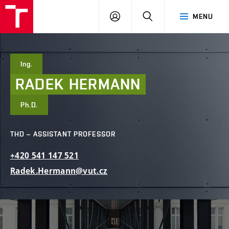
FCE
LOG
HLEDAT
MENU
BUT
ON
Ing.
RADEK
HERMANN
Ph.D.
THD – ASSISTANT PROFESSOR
+420
541
147
521
Radek.Hermann@vut.cz