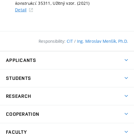
konstrukcí
. 35311, Užitný vzor. (2021)
Detail
Responsibility:
CIT
/
Ing. Miroslav Menšík, Ph.D.
APPLICANTS
Why study at the FCE?
STUDENTS
Short-term study & Training
Academic Year
Programmes in English
RESEARCH
Degree Programmes
Open Day
Achievements
Courses
COOPERATION
(external
E–application
Licences & Patents
link)
Student Associations
Corporate cooperation
Research Centers
FACULTY
Dictionary of Building