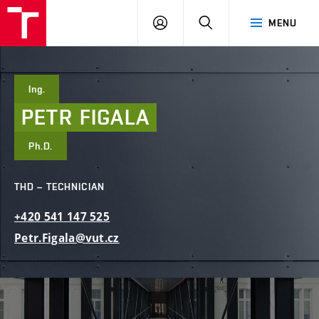
FCE
LOG
HLEDAT
MENU
BUT
ON
Ing.
PETR
FIGALA
Ph.D.
THD – TECHNICIAN
+420
541
147
525
Petr.Figala@vut.cz