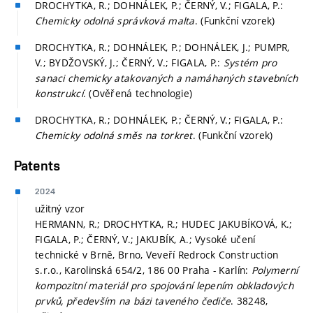
DROCHYTKA, R.; DOHNÁLEK, P.; ČERNÝ, V.; FIGALA, P.:
Chemicky odolná správková malta
. (Funkční vzorek)
DROCHYTKA, R.; DOHNÁLEK, P.; DOHNÁLEK, J.; PUMPR,
V.; BYDŽOVSKÝ, J.; ČERNÝ, V.; FIGALA, P.:
Systém pro
sanaci chemicky atakovaných a namáhaných stavebních
konstrukcí
. (Ověřená technologie)
DROCHYTKA, R.; DOHNÁLEK, P.; ČERNÝ, V.; FIGALA, P.:
Chemicky odolná směs na torkret
. (Funkční vzorek)
Patents
2024
užitný vzor
HERMANN, R.; DROCHYTKA, R.; HUDEC JAKUBÍKOVÁ, K.;
FIGALA, P.; ČERNÝ, V.; JAKUBÍK, A.; Vysoké učení
technické v Brně, Brno, Veveří Redrock Construction
s.r.o., Karolinská 654/2, 186 00 Praha - Karlín:
Polymerní
kompozitní materiál pro spojování lepením obkladových
prvků, především na bázi taveného čediče
. 38248,