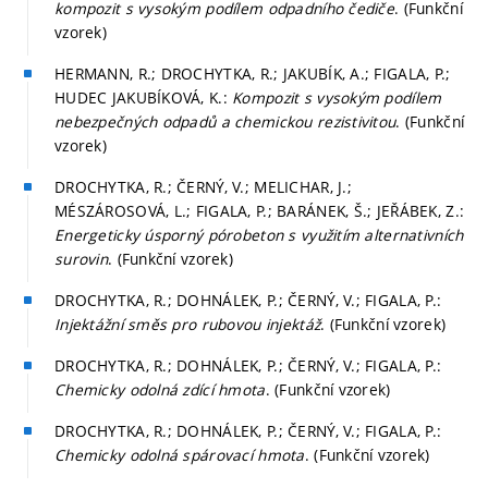
kompozit s vysokým podílem odpadního čediče
. (Funkční
vzorek)
HERMANN, R.; DROCHYTKA, R.; JAKUBÍK, A.; FIGALA, P.;
HUDEC JAKUBÍKOVÁ, K.:
Kompozit s vysokým podílem
nebezpečných odpadů a chemickou rezistivitou
. (Funkční
vzorek)
DROCHYTKA, R.; ČERNÝ, V.; MELICHAR, J.;
MÉSZÁROSOVÁ, L.; FIGALA, P.; BARÁNEK, Š.; JEŘÁBEK, Z.:
Energeticky úsporný pórobeton s využitím alternativních
surovin
. (Funkční vzorek)
DROCHYTKA, R.; DOHNÁLEK, P.; ČERNÝ, V.; FIGALA, P.:
Injektážní směs pro rubovou injektáž
. (Funkční vzorek)
DROCHYTKA, R.; DOHNÁLEK, P.; ČERNÝ, V.; FIGALA, P.:
Chemicky odolná zdící hmota
. (Funkční vzorek)
DROCHYTKA, R.; DOHNÁLEK, P.; ČERNÝ, V.; FIGALA, P.:
Chemicky odolná spárovací hmota
. (Funkční vzorek)