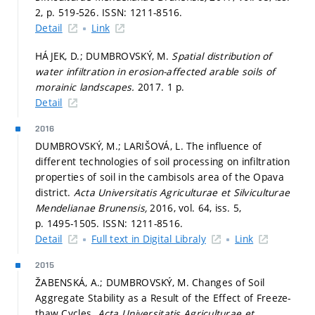
2,
p. 519-526.
ISSN: 1211-8516.
Detail
Link
HÁJEK, D.; DUMBROVSKÝ, M.
Spatial distribution of
water infiltration in erosion-affected arable soils of
morainic landscapes.
2017. 1 p.
Detail
2016
DUMBROVSKÝ, M.; LARIŠOVÁ, L. The influence of
different technologies of soil processing on infiltration
properties of soil in the cambisols area of the Opava
district.
Acta Universitatis Agriculturae et Silviculturae
Mendelianae Brunensis,
2016, vol. 64, iss. 5,
p. 1495-1505.
ISSN: 1211-8516.
Detail
Full text in Digital Libraly
Link
2015
ŽABENSKÁ, A.; DUMBROVSKÝ, M. Changes of Soil
Aggregate Stability as a Result of the Effect of Freeze-
thaw Cycles.
Acta Universitatis Agriculturae et