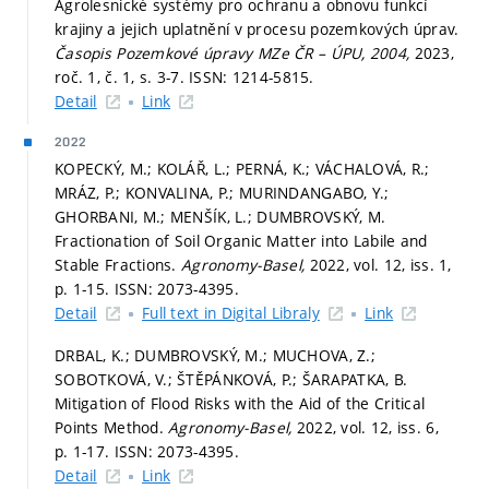
Agrolesnické systémy pro ochranu a obnovu funkcí
krajiny a jejich uplatnění v procesu pozemkových úprav.
Časopis Pozemkové úpravy MZe ČR – ÚPU, 2004,
2023,
roč. 1, č. 1,
s. 3-7.
ISSN: 1214-5815.
Detail
Link
2022
KOPECKÝ, M.; KOLÁŘ, L.; PERNÁ, K.; VÁCHALOVÁ, R.;
MRÁZ, P.; KONVALINA, P.; MURINDANGABO, Y.;
GHORBANI, M.; MENŠÍK, L.; DUMBROVSKÝ, M.
Fractionation of Soil Organic Matter into Labile and
Stable Fractions.
Agronomy-Basel,
2022, vol. 12, iss. 1,
p. 1-15.
ISSN: 2073-4395.
Detail
Full text in Digital Libraly
Link
DRBAL, K.; DUMBROVSKÝ, M.; MUCHOVA, Z.;
SOBOTKOVÁ, V.; ŠTĚPÁNKOVÁ, P.; ŠARAPATKA, B.
Mitigation of Flood Risks with the Aid of the Critical
Points Method.
Agronomy-Basel,
2022, vol. 12, iss. 6,
p. 1-17.
ISSN: 2073-4395.
Detail
Link