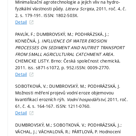
Minimalizační agrotechnologie a jejich vliv na hydro-
fyzikální vlastnosti půdy.
Littera Scripta,
2011, roč. 4, č.
2,
s. 179-191.
ISSN: 1802-503X.
Detail
PAVLÍK, F.; DUMBROVSKÝ, M.; PODHRÁZSKÁ, J.;
KONEČNÁ, J.
INFLUENCE OF WATER EROSION
PROCESSES ON SEDIMENT AND NUTRIET TRANSPORT
FROM SMALL AGRICULTURAL CATCHMENT AREA.
CHEMICKE LISTY. Brno: Česká společnost chemická,
2011. iss. s871-s1072,
p. 952.
ISSN: 0009-2770.
Detail
SOBOTKOVÁ, V.; DUMBROVSKÝ, M.; PODHRÁZSKÁ, J.
Možnosti měření projevů vodní eroze objemovou
kvantifikací erozních rýh.
Vodní hospodářství,
2011, roč.
61, č. 4,
s. 164-167.
ISSN: 1211-0760.
Detail
DUMBROVSKÝ, M.; SOBOTKOVÁ, V.; PODHRÁZSKÁ, J.;
VÁCHAL, J.; VÁCHALOVÁ, R.; PÁRTLOVÁ, P. Hodnocení