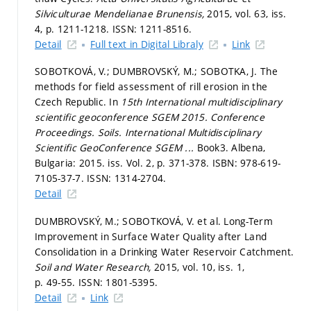
Silviculturae Mendelianae Brunensis,
2015, vol. 63, iss.
4,
p. 1211-1218.
ISSN: 1211-8516.
Detail
Full text in Digital Libraly
Link
SOBOTKOVÁ, V.; DUMBROVSKÝ, M.; SOBOTKA, J. The
methods for field assessment of rill erosion in the
Czech Republic. In
15th International multidisciplinary
scientific geoconference SGEM 2015. Conference
Proceedings. Soils.
International Multidisciplinary
Scientific GeoConference SGEM ...
Book3. Albena,
Bulgaria: 2015. iss. Vol. 2,
p. 371-378.
ISBN: 978-619-
7105-37-7. ISSN: 1314-2704.
Detail
DUMBROVSKÝ, M.; SOBOTKOVÁ, V. et al. Long-Term
Improvement in Surface Water Quality after Land
Consolidation in a Drinking Water Reservoir Catchment.
Soil and Water Research,
2015, vol. 10, iss. 1,
p. 49-55.
ISSN: 1801-5395.
Detail
Link