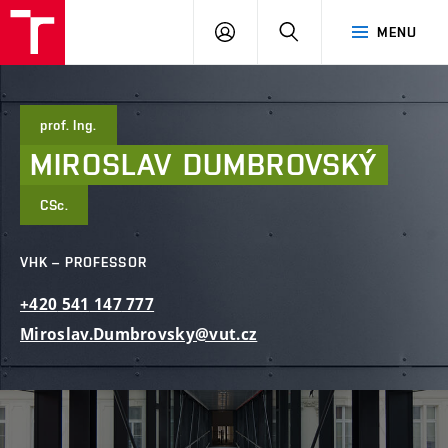
FCE
LOG
HLEDAT
MENU
BUT
ON
prof. Ing.
MIROSLAV
DUMBROVSKÝ
CSc.
VHK – PROFESSOR
+420
541
147
777
Miroslav.Dumbrovsky@vut.cz