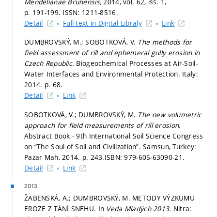
Mendelianae Brunensis,
2014, vol. 62, iss. 1,
p. 191-199.
ISSN: 1211-8516.
Detail
Full text in Digital Libraly
Link
DUMBROVSKÝ, M.; SOBOTKOVÁ, V.
The methods for
field assessment of rill and ephemeral gully erosion in
Czech Republic.
Biogeochemical Processes at Air-Soil-
Water Interfaces and Environmental Protection. Italy:
2014.
p. 68.
Detail
Link
SOBOTKOVÁ, V.; DUMBROVSKÝ, M.
The new volumetric
approach for field measurements of rill erosion.
Abstract Book - 9th International Soil Science Congress
on “The Soul of Soil and Civilization”. Samsun, Turkey:
Pazar Mah, 2014.
p. 243.
ISBN: 979‐605‐63090-21.
Detail
Link
2013
ŽABENSKÁ, A.; DUMBROVSKÝ, M. METODY VÝZKUMU
EROZE Z TÁNÍ SNEHU. In
Veda Mladých 2013.
Nitra: