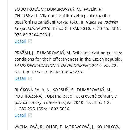
SOBOTKOVÁ, V.; DUMBROVSKÝ, M.; PAVLÍK, F.;
CHLUBNA, L. Vliv umístění liniového protierozního
opatření na zanášení koryta toku. In
Rizika ve vodním
hospodářství 2010.
Brno: CEERM, 2010.
s. 70-76.
ISBN:
978-80-7204-703-1.
Detail
PRAŽAN, J., DUMBROVSKÝ, M. Soil conservation policies:
conditions for their effectiveness in the Czech Republic.
LAND DEGRADATION & DEVELOPMENT,
2010, vol. 22,
iss. 1,
p. 124-133.
ISSN: 1085-3278.
Detail
RUČKOVÁ SALA, A., KORSUŇ, S., DUMBROVSKÝ, M.,
PODHRÁZSKÁ, J. Optimalizace integrované ochrany v
povodí Loučky.
Littera Scripta,
2010, roč. 3, č. 1-2,
s. 280-295.
ISSN: 1802-503X.
Detail
VÁCHALOVÁ, R., ONDR, P., MORAVCOVÁ, J., KOUPILOVÁ,