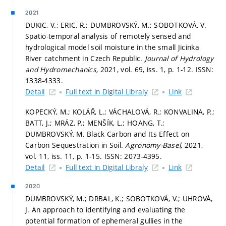
2021
DUKIC, V.; ERIC, R.; DUMBROVSKÝ, M.; SOBOTKOVÁ, V.
Spatio-temporal analysis of remotely sensed and
hydrological model soil moisture in the small Jicinka
River catchment in Czech Republic.
Journal of Hydrology
and Hydromechanics,
2021, vol. 69, iss. 1,
p. 1-12.
ISSN:
1338-4333.
Detail
Full text in Digital Libraly
Link
KOPECKÝ, M.; KOLÁŘ, L.; VÁCHALOVÁ, R.; KONVALINA, P.;
BATT, J.; MRÁZ, P.; MENŠÍK, L.; HOANG, T.;
DUMBROVSKÝ, M. Black Carbon and Its Effect on
Carbon Sequestration in Soil.
Agronomy-Basel,
2021,
vol. 11, iss. 11,
p. 1-15.
ISSN: 2073-4395.
Detail
Full text in Digital Libraly
Link
2020
DUMBROVSKÝ, M.; DRBAL, K.; SOBOTKOVÁ, V.; UHROVÁ,
J. An approach to identifying and evaluating the
potential formation of ephemeral gullies in the