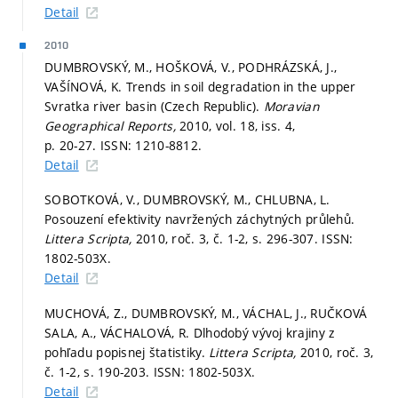
Detail
2010
DUMBROVSKÝ, M., HOŠKOVÁ, V., PODHRÁZSKÁ, J.,
VAŠÍNOVÁ, K. Trends in soil degradation in the upper
Svratka river basin (Czech Republic).
Moravian
Geographical Reports,
2010, vol. 18, iss. 4,
p. 20-27.
ISSN: 1210-8812.
Detail
SOBOTKOVÁ, V., DUMBROVSKÝ, M., CHLUBNA, L.
Posouzení efektivity navržených záchytných průlehů.
Littera Scripta,
2010, roč. 3, č. 1-2,
s. 296-307.
ISSN:
1802-503X.
Detail
MUCHOVÁ, Z., DUMBROVSKÝ, M., VÁCHAL, J., RUČKOVÁ
SALA, A., VÁCHALOVÁ, R. Dlhodobý vývoj krajiny z
pohľadu popisnej štatistiky.
Littera Scripta,
2010, roč. 3,
č. 1-2,
s. 190-203.
ISSN: 1802-503X.
Detail