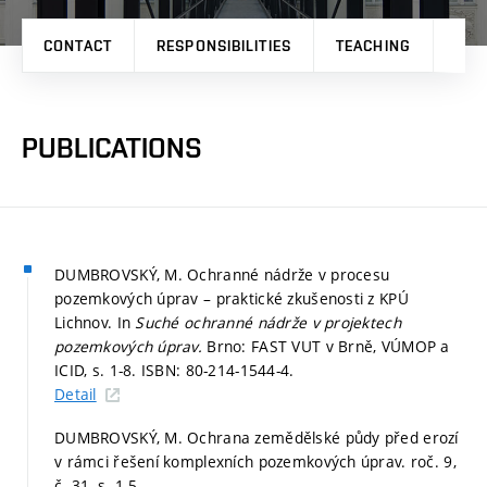
CONTACT
RESPONSIBILITIES
TEACHING
PRO
PUBLICATIONS
DUMBROVSKÝ, M. Ochranné nádrže v procesu
pozemkových úprav – praktické zkušenosti z KPÚ
Lichnov. In
Suché ochranné nádrže v projektech
pozemkových úprav.
Brno: FAST VUT v Brně, VÚMOP a
ICID,
s. 1-8.
ISBN: 80-214-1544-4.
Detail
DUMBROVSKÝ, M. Ochrana zemědělské půdy před erozí
v rámci řešení komplexních pozemkových úprav. roč. 9,
č. 31,
s. 1-5.