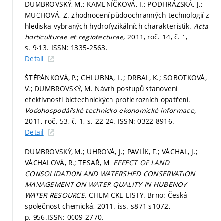
DUMBROVSKÝ, M.; KAMENÍČKOVÁ, I.; PODHRÁZSKÁ, J.;
MUCHOVÁ, Z. Zhodnocení půdoochranných technologií z
hlediska vybraných hydrofyzikálních charakteristik.
Acta
horticulturae et regiotecturae,
2011, roč. 14, č. 1,
s. 9-13.
ISSN: 1335-2563.
Detail
ŠTĚPÁNKOVÁ, P.; CHLUBNA, L.; DRBAL, K.; SOBOTKOVÁ,
V.; DUMBROVSKÝ, M. Návrh postupů stanovení
efektivnosti biotechnických protierozních opatření.
Vodohospodářské technicko-ekonomické informace,
2011, roč. 53, č. 1,
s. 22-24.
ISSN: 0322-8916.
Detail
DUMBROVSKÝ, M.; UHROVÁ, J.; PAVLÍK, F.; VÁCHAL, J.;
VÁCHALOVÁ, R.; TESAŘ, M.
EFFECT OF LAND
CONSOLIDATION AND WATERSHED CONSERVATION
MANAGEMENT ON WATER QUALITY IN HUBENOV
WATER RESOURCE.
CHEMICKE LISTY. Brno: Česká
společnost chemická, 2011. iss. s871-s1072,
p. 956.
ISSN: 0009-2770.