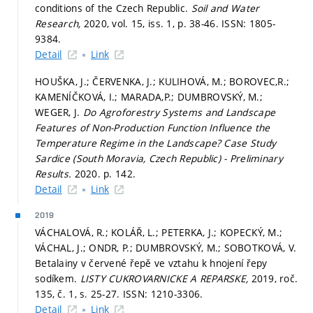
conditions of the Czech Republic.
Soil and Water
Research,
2020, vol. 15, iss. 1,
p. 38-46.
ISSN: 1805-
9384.
Detail
Link
HOUŠKA, J.; ČERVENKA, J.; KULIHOVÁ, M.; BOROVEC,R.;
KAMENÍČKOVÁ, I.; MARADA,P.; DUMBROVSKÝ, M.;
WEGER, J.
Do Agroforestry Systems and Landscape
Features of Non-Production Function Influence the
Temperature Regime in the Landscape? Case Study
Sardice (South Moravia, Czech Republic) - Preliminary
Results.
2020.
p. 142.
Detail
Link
2019
VÁCHALOVÁ, R.; KOLÁŘ, L.; PETERKA, J.; KOPECKÝ, M.;
VÁCHAL, J.; ONDR, P.; DUMBROVSKÝ, M.; SOBOTKOVÁ, V.
Betalainy v červené řepě ve vztahu k hnojení řepy
sodíkem.
LISTY CUKROVARNICKE A REPARSKE,
2019, roč.
135, č. 1,
s. 25-27.
ISSN: 1210-3306.
Detail
Link