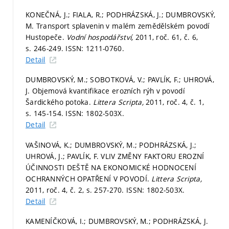
KONEČNÁ, J.; FIALA, R.; PODHRÁZSKÁ, J.; DUMBROVSKÝ,
M. Transport splavenin v malém zemědělském povodí
Hustopeče.
Vodní hospodářství,
2011, roč. 61, č. 6,
s. 246-249.
ISSN: 1211-0760.
Detail
DUMBROVSKÝ, M.; SOBOTKOVÁ, V.; PAVLÍK, F.; UHROVÁ,
J. Objemová kvantifikace erozních rýh v povodí
Šardického potoka.
Littera Scripta,
2011, roč. 4, č. 1,
s. 145-154.
ISSN: 1802-503X.
Detail
VAŠINOVÁ, K.; DUMBROVSKÝ, M.; PODHRÁZSKÁ, J.;
UHROVÁ, J.; PAVLÍK, F. VLIV ZMĚNY FAKTORU EROZNÍ
ÚČINNOSTI DEŠTĚ NA EKONOMICKÉ HODNOCENÍ
OCHRANNÝCH OPATŘENÍ V POVODÍ.
Littera Scripta,
2011, roč. 4, č. 2,
s. 257-270.
ISSN: 1802-503X.
Detail
KAMENÍČKOVÁ, I.; DUMBROVSKÝ, M.; PODHRÁZSKÁ, J.