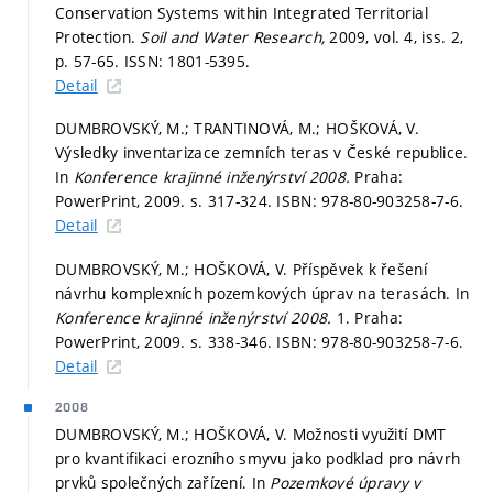
Conservation Systems within Integrated Territorial
Protection.
Soil and Water Research,
2009, vol. 4, iss. 2,
p. 57-65.
ISSN: 1801-5395.
Detail
DUMBROVSKÝ, M.; TRANTINOVÁ, M.; HOŠKOVÁ, V.
Výsledky inventarizace zemních teras v České republice.
In
Konference krajinné inženýrství 2008.
Praha:
PowerPrint, 2009.
s. 317-324.
ISBN: 978-80-903258-7-6.
Detail
DUMBROVSKÝ, M.; HOŠKOVÁ, V. Příspěvek k řešení
návrhu komplexních pozemkových úprav na terasách. In
Konference krajinné inženýrství 2008.
1. Praha:
PowerPrint, 2009.
s. 338-346.
ISBN: 978-80-903258-7-6.
Detail
2008
DUMBROVSKÝ, M.; HOŠKOVÁ, V. Možnosti využití DMT
pro kvantifikaci erozního smyvu jako podklad pro návrh
prvků společných zařízení. In
Pozemkové úpravy v