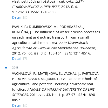
vlastnosti půdy při pěstování cukrovky.
LISTY
CUKROVARNICKE A REPARSKE,
2012, č. 4,
s. 128-133.
ISSN: 1210-3306.
Detail
PAVLÍK, F.; DUMBROVSKÝ, M.; PODHRÁZSKÁ, J.;
KONEČNÁ, J. The influence of water erosion processes
on sediment and nutriet transport from a small
agricultural catchment area.
Acta Universitatis
Agriculturae et Silviculturae Mendelianae Brunensis,
2012, vol. 60, iss. 3,
p. 155-164.
ISSN: 1211-8516.
Detail
2011
VÁCHALOVÁ, R., MATĚJKOVÁ, Š., VÁCHAL, J., PÁRTLOVÁ,
P., DUMBROVSKÝ, M., JURÍK, L. Evaluation methods of
agricultural land potential including environmental
function.
ANNALS OF WARSAW UNIVERSITY OF LIFE
SCIENCES,
2011, vol. 43, iss. 1,
p. 87-97.
ISSN: 1898-
8857.
Detail