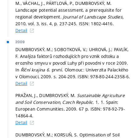
M., VÁCHAL, J., PÁRTLOVÁ, P., DUMBROVSKÝ, M.
Landscape potential assessment, a prerequisite for
regional development.
Journal of Landscape Studies,
2010, vol. 3, iss. 4,
p. 237-245.
ISSN: 1802-4416.
Detail
2009
DUMBROVSKÝ, M.; SOBOTKOVÁ, V.; UHROVÁ, J.; PAVLÍK,
F. Analýza faktorů rozhodujících pro vznik odtoku a
erozního smyvu v povodí Luhy při povodni v roce 2009.
In
Říční krajina 6.
první. Olomouc: Univerzita Palackého
v Olomouci, 2009.
s. 204-209.
ISBN: 978-80-244-2358-6.
Detail
PRAŽAN, J., DUMBROVSKÝ, M.
Sustainable Agriculture
and Soil Conservation, Czech Republic.
1. 1. Spain:
European Communities, 2009. 67 p. ISBN: 978-92-79-
14864-4.
Detail
DUMBROVSKÝ, M.; KORSUŇ, S. Optimisation of Soil