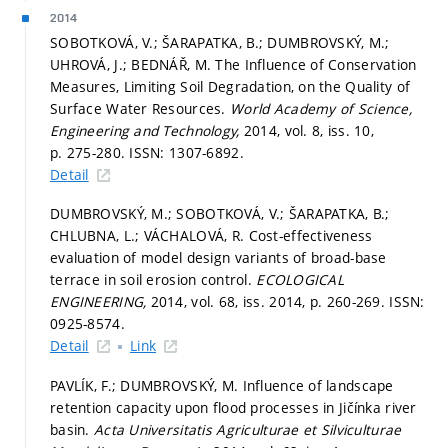
2014
SOBOTKOVÁ, V.; ŠARAPATKA, B.; DUMBROVSKÝ, M.;
UHROVÁ, J.; BEDNÁŘ, M. The Influence of Conservation
Measures, Limiting Soil Degradation, on the Quality of
Surface Water Resources.
World Academy of Science,
Engineering and Technology,
2014, vol. 8, iss. 10,
p. 275-280.
ISSN: 1307-6892.
Detail
DUMBROVSKÝ, M.; SOBOTKOVÁ, V.; ŠARAPATKA, B.;
CHLUBNA, L.; VÁCHALOVÁ, R. Cost-effectiveness
evaluation of model design variants of broad-base
terrace in soil erosion control.
ECOLOGICAL
ENGINEERING,
2014, vol. 68, iss. 2014,
p. 260-269.
ISSN:
0925-8574.
Detail
Link
PAVLÍK, F.; DUMBROVSKÝ, M. Influence of landscape
retention capacity upon flood processes in Jičínka river
basin.
Acta Universitatis Agriculturae et Silviculturae