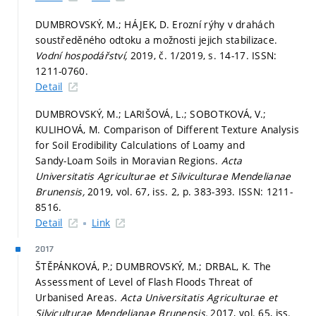
DUMBROVSKÝ, M.; HÁJEK, D. Erozní rýhy v drahách
soustředěného odtoku a možnosti jejich stabilizace.
Vodní hospodářství,
2019, č. 1/2019,
s. 14-17.
ISSN:
1211-0760.
Detail
DUMBROVSKÝ, M.; LARIŠOVÁ, L.; SOBOTKOVÁ, V.;
KULIHOVÁ, M. Comparison of Different Texture Analysis
for Soil Erodibility Calculations of Loamy and
Sandy‑Loam Soils in Moravian Regions.
Acta
Universitatis Agriculturae et Silviculturae Mendelianae
Brunensis,
2019, vol. 67, iss. 2,
p. 383-393.
ISSN: 1211-
8516.
Detail
Link
2017
ŠTĚPÁNKOVÁ, P.; DUMBROVSKÝ, M.; DRBAL, K. The
Assessment of Level of Flash Floods Threat of
Urbanised Areas.
Acta Universitatis Agriculturae et
Silviculturae Mendelianae Brunensis,
2017, vol. 65, iss.