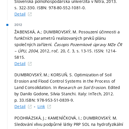
Slovenská polnohospodárska univerzita v Nitra, 2013.
s. 322-330.
ISBN: 978-80-552-1081-0.
Detail
2012
ŽABENSKÁ, A.; DUMBROVSKÝ, M. Posouzení účinnosti a
funkčních parametrů realizovaných prvků plánu
společných zařízení.
Časopis Pozemkové úpravy MZe ČR
– ÚPU, 2004,
2012, roč. 20, č. 3,
s. 13-15.
ISSN: 1214-
5815.
Detail
DUMBROVSKÝ, M.; KORSUŇ, S. Optimization of Soil
Erosion and Flood Control Systems in the Process of
Land Consolidation. In
Research on Soil Erosion.
Edited
by Danilo Godone, Silvia Stanchi. Italy: InTech, 2012.
p. 33.
ISBN: 978-953-51-0839-9.
Detail
Link
PODHRÁZSKÁ, J.; KAMENÍČKOVÁ, I.; DUMBROVSKÝ, M.
Sledování vlivu podpůrné látky PRP SOL na hydrofyzikální