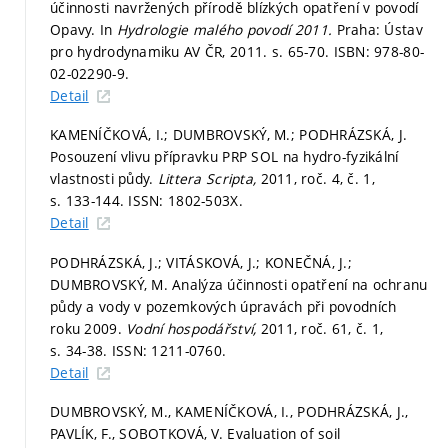
účinnosti navržených přírodě blízkých opatření v povodí
Opavy. In
Hydrologie malého povodí 2011.
Praha: Ústav
pro hydrodynamiku AV ČR, 2011.
s. 65-70.
ISBN: 978-80-
02-02290-9.
Detail
KAMENÍČKOVÁ, I.; DUMBROVSKÝ, M.; PODHRÁZSKÁ, J.
Posouzení vlivu přípravku PRP SOL na hydro-fyzikální
vlastnosti půdy.
Littera Scripta,
2011, roč. 4, č. 1,
s. 133-144.
ISSN: 1802-503X.
Detail
PODHRÁZSKÁ, J.; VITÁSKOVÁ, J.; KONEČNÁ, J.;
DUMBROVSKÝ, M. Analýza účinnosti opatření na ochranu
půdy a vody v pozemkových úpravách při povodních
roku 2009.
Vodní hospodářství,
2011, roč. 61, č. 1,
s. 34-38.
ISSN: 1211-0760.
Detail
DUMBROVSKÝ, M., KAMENÍČKOVÁ, I., PODHRÁZSKÁ, J.,
PAVLÍK, F., SOBOTKOVÁ, V. Evaluation of soil