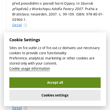
před povodněmi v povodí horní Opavy. In
Sborník
příspěvků z Workshopu Adolfa Patery 2007.
Praha a
Bratislava: neuveden, 2007.
s. 99-109.
ISBN: 978-80-01-
03960-1.
Detail
DUMBROVSKÝ, M. Optimalizace vodního režimu krajiny
Cookie Settings
návrhem opatření v ploše povodí Horní Moravy.
Urbanismus a územní rozvoj,
2007, roč. 2007, č. 3,
Sites on fce.vutbr.cz of fce.vut.cz domains use necessary
s. 18-22.
ISSN: 1212-0855.
cookies to provide core functionality.
Detail
Preference, analytical, marketing or other cookies are
stored only with your consent.
HOŠKOVÁ, V.; DUMBROVSKÝ, M. RIZIKOVÉ FAKTORY
Cookie usage information
OVLIVŇUJÍCÍ STABILITU SVAHŮ ZEMNÍCH TERAS. In
Rizika ve vodním hospodářství.
Brno: Econ publishing,
s.r.o., 2007.
s. 190-197.
ISBN: 978-80-86433-43-1.
Accept all
Detail
Cookies settings
DUMBROVSKÝ, M.
CS02 Geografické informační systémy
M01 Geografické informační systémy.
2007.
s. 1.
Detail