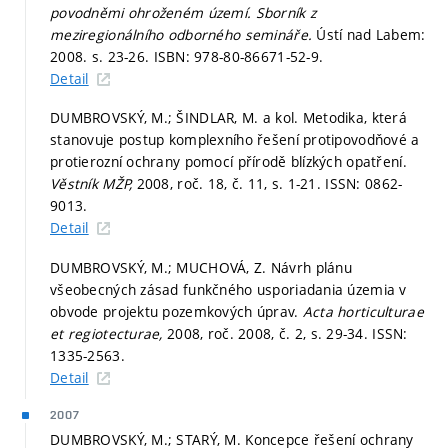
povodněmi ohroženém území. Sborník z
meziregionálního odborného semináře.
Ústí nad Labem:
2008.
s. 23-26.
ISBN: 978-80-86671-52-9.
Detail
DUMBROVSKÝ, M.; ŠINDLAR, M. a kol. Metodika, která
stanovuje postup komplexního řešení protipovodňové a
protierozní ochrany pomocí přírodě blízkých opatření.
Věstník MŽP,
2008, roč. 18, č. 11,
s. 1-21.
ISSN: 0862-
9013.
Detail
DUMBROVSKÝ, M.; MUCHOVÁ, Z. Návrh plánu
všeobecných zásad funkčného usporiadania územia v
obvode projektu pozemkových úprav.
Acta horticulturae
et regiotecturae,
2008, roč. 2008, č. 2,
s. 29-34.
ISSN:
1335-2563.
Detail
2007
DUMBROVSKÝ, M.; STARÝ, M. Koncepce řešení ochrany