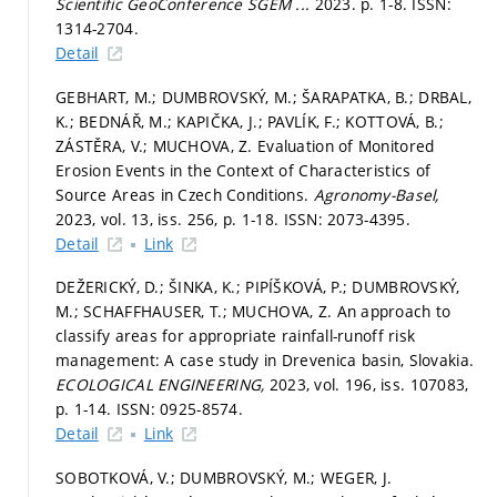
Scientific GeoConference SGEM ...
2023.
p. 1-8.
ISSN:
1314-2704.
Detail
GEBHART, M.; DUMBROVSKÝ, M.; ŠARAPATKA, B.; DRBAL,
K.; BEDNÁŘ, M.; KAPIČKA, J.; PAVLÍK, F.; KOTTOVÁ, B.;
ZÁSTĚRA, V.; MUCHOVA, Z. Evaluation of Monitored
Erosion Events in the Context of Characteristics of
Source Areas in Czech Conditions.
Agronomy-Basel,
2023, vol. 13, iss. 256,
p. 1-18.
ISSN: 2073-4395.
Detail
Link
DEŽERICKÝ, D.; ŠINKA, K.; PIPÍŠKOVÁ, P.; DUMBROVSKÝ,
M.; SCHAFFHAUSER, T.; MUCHOVA, Z. An approach to
classify areas for appropriate rainfall-runoff risk
management: A case study in Drevenica basin, Slovakia.
ECOLOGICAL ENGINEERING,
2023, vol. 196, iss. 107083,
p. 1-14.
ISSN: 0925-8574.
Detail
Link
SOBOTKOVÁ, V.; DUMBROVSKÝ, M.; WEGER, J.