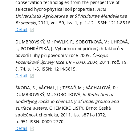
conservation technologies from the perspective of
selected hydro-physical soil properties.
Acta
Universitatis Agriculturae et Silviculturae Mendelianae
Brunensis,
2011, vol. 59, iss. 1,
p. 1-12.
ISSN: 1211-8516.
Detail
DUMBROVSKÝ, M.; PAVLÍK, F.; SOBOTKOVÁ, V.; UHROVÁ,
J.; PODHRÁZSKÁ, J. Vyhodnocení příčinných faktorů v
povodí Luhy při povodni v roce 2009.
Časopis
Pozemkové úpravy MZe ČR – ÚPU, 2004,
2011, roč. 19,
č. 74,
s. 1-6.
ISSN: 1214-5815.
Detail
ŠKODA, S.; VÁCHAL, J.; TESAŘ, M.; VÁCHALOVÁ, R.;
DUMBROVSKÝ, M.; SOBOTKOVÁ, V.
Reflection of
underlying rocks in chemistry of underground and
surface waters.
CHEMICKE LISTY. Brno: Česká
společnost chemická, 2011. iss. s871-s1072,
p. 951.
ISSN: 0009-2770.
Detail