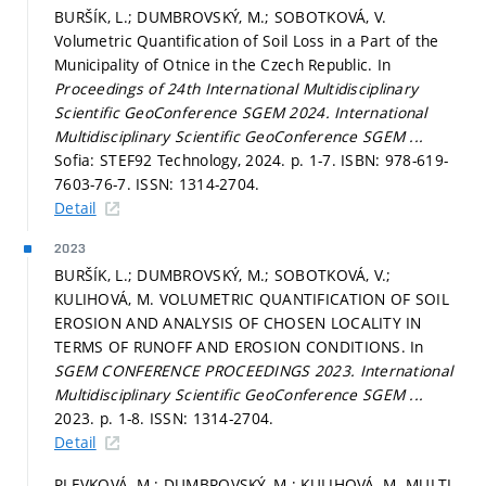
BURŠÍK, L.; DUMBROVSKÝ, M.; SOBOTKOVÁ, V.
Volumetric Quantification of Soil Loss in a Part of the
Municipality of Otnice in the Czech Republic. In
Proceedings of 24th International Multidisciplinary
Scientific GeoConference SGEM 2024.
International
Multidisciplinary Scientific GeoConference SGEM ...
Sofia: STEF92 Technology, 2024.
p. 1-7.
ISBN: 978-619-
7603-76-7. ISSN: 1314-2704.
Detail
2023
BURŠÍK, L.; DUMBROVSKÝ, M.; SOBOTKOVÁ, V.;
KULIHOVÁ, M. VOLUMETRIC QUANTIFICATION OF SOIL
EROSION AND ANALYSIS OF CHOSEN LOCALITY IN
TERMS OF RUNOFF AND EROSION CONDITIONS. In
SGEM CONFERENCE PROCEEDINGS 2023.
International
Multidisciplinary Scientific GeoConference SGEM ...
2023.
p. 1-8.
ISSN: 1314-2704.
Detail
PLEVKOVÁ, M.; DUMBROVSKÝ, M.; KULIHOVÁ, M. MULTI-