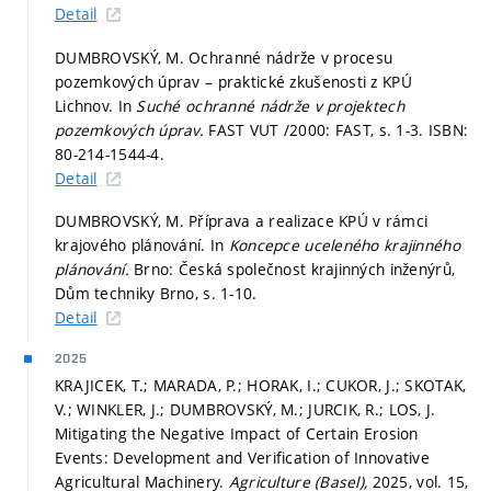
Detail
DUMBROVSKÝ, M. Ochranné nádrže v procesu
pozemkových úprav – praktické zkušenosti z KPÚ
Lichnov. In
Suché ochranné nádrže v projektech
pozemkových úprav.
FAST VUT /2000: FAST,
s. 1-3.
ISBN:
80-214-1544-4.
Detail
DUMBROVSKÝ, M. Příprava a realizace KPÚ v rámci
krajového plánování. In
Koncepce uceleného krajinného
plánování.
Brno: Česká společnost krajinných inženýrů,
Dům techniky Brno,
s. 1-10.
Detail
2025
KRAJICEK, T.; MARADA, P.; HORAK, I.; CUKOR, J.; SKOTAK,
V.; WINKLER, J.; DUMBROVSKÝ, M.; JURCIK, R.; LOS, J.
Mitigating the Negative Impact of Certain Erosion
Events: Development and Verification of Innovative
Agricultural Machinery.
Agriculture (Basel),
2025, vol. 15,