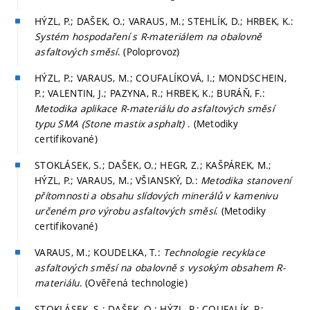
HÝZL, P.; DAŠEK, O.; VARAUS, M.; STEHLÍK, D.; HRBEK, K.:
Systém hospodaření s R-materiálem na obalovně
asfaltových směsí
. (Poloprovoz)
HÝZL, P.; VARAUS, M.; COUFALÍKOVÁ, I.; MONDSCHEIN,
P.; VALENTIN, J.; PAZYNA, R.; HRBEK, K.; BURÁŇ, F.:
Metodika aplikace R-materiálu do asfaltových směsí
typu SMA (Stone mastix asphalt)
. (Metodiky
certifikované)
STOKLÁSEK, S.; DAŠEK, O.; HEGR, Z.; KAŠPÁREK, M.;
HÝZL, P.; VARAUS, M.; VŠIANSKÝ, D.:
Metodika stanovení
přítomnosti a obsahu slídových minerálů v kamenivu
určeném pro výrobu asfaltových směsí
. (Metodiky
certifikované)
VARAUS, M.; KOUDELKA, T.:
Technologie recyklace
asfaltových směsí na obalovně s vysokým obsahem R-
materiálu
. (Ověřená technologie)
STOKLÁSEK, S.; DAŠEK, O.; HÝZL, P.; COUFALÍK, P.;