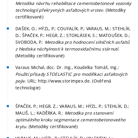
Metodika návrhu rehabilitace cementobetonové vozovky
technologií překryvných asfaltových vrstev
. (Metodiky
certifikované)
DAŠEK, O.; HÝZL, P.; COUFALÍK, P.; VARAUS, M.; STEHLÍK,
D.; ŠPAČEK, P.; HEGR, Z.; STOKLÁSEK, S.; MATOUŠEK, D.;
SVOBODA, P.:
Metodika pro hodnocení silničních asfaltů
z hlediska náchylnosti k termooxidačnímu stárnutí
.
(Metodiky certifikované)
Varaus Michal, doc. Dr. Ing., Koudelka Tomáš, Ing.:
Použití přísady STOELASTIC pro modifikaci asfaltových
pojiv
. URL: http://www.storimpex.de. (Ověřená
technologie)
ŠPAČEK, P.; HEGR, Z.; VARAUS, M.; HÝZL, P.; STEHLÍK, D.;
MALIŠ, L.; KADĚRKA, R.:
Metodika pro stanovení
optimálního kroku segmentace cementobetonoveého
krytu
. (Metodiky certifikované)