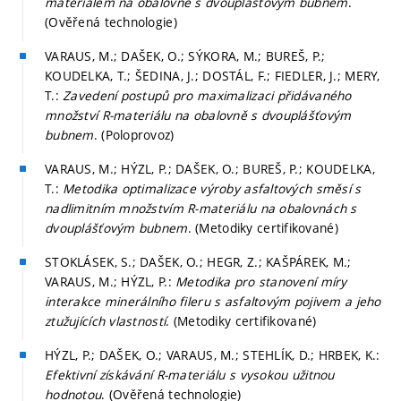
materiálem na obalovně s dvouplášťovým bubnem
.
(Ověřená technologie)
VARAUS, M.; DAŠEK, O.; SÝKORA, M.; BUREŠ, P.;
KOUDELKA, T.; ŠEDINA, J.; DOSTÁL, F.; FIEDLER, J.; MERY,
T.:
Zavedení postupů pro maximalizaci přidávaného
množství R-materiálu na obalovně s dvouplášťovým
bubnem
. (Poloprovoz)
VARAUS, M.; HÝZL, P.; DAŠEK, O.; BUREŠ, P.; KOUDELKA,
T.:
Metodika optimalizace výroby asfaltových směsí s
nadlimitním množstvím R-materiálu na obalovnách s
dvouplášťovým bubnem
. (Metodiky certifikované)
STOKLÁSEK, S.; DAŠEK, O.; HEGR, Z.; KAŠPÁREK, M.;
VARAUS, M.; HÝZL, P.:
Metodika pro stanovení míry
interakce minerálního fileru s asfaltovým pojivem a jeho
ztužujících vlastností
. (Metodiky certifikované)
HÝZL, P.; DAŠEK, O.; VARAUS, M.; STEHLÍK, D.; HRBEK, K.:
Efektivní získávání R-materiálu s vysokou užitnou
hodnotou
. (Ověřená technologie)