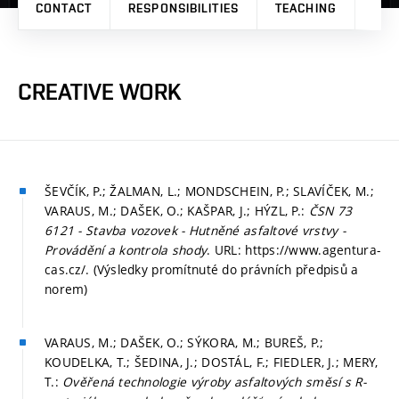
CONTACT
RESPONSIBILITIES
TEACHING
PRO
CREATIVE WORK
ŠEVČÍK, P.; ŽALMAN, L.; MONDSCHEIN, P.; SLAVÍČEK, M.;
VARAUS, M.; DAŠEK, O.; KAŠPAR, J.; HÝZL, P.:
ČSN 73
6121 - Stavba vozovek - Hutněné asfaltové vrstvy -
Provádění a kontrola shody
. URL: https://www.agentura-
cas.cz/. (Výsledky promítnuté do právních předpisů a
norem)
VARAUS, M.; DAŠEK, O.; SÝKORA, M.; BUREŠ, P.;
KOUDELKA, T.; ŠEDINA, J.; DOSTÁL, F.; FIEDLER, J.; MERY,
T.:
Ověřená technologie výroby asfaltových směsí s R-