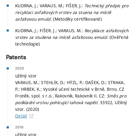
KUDRNA, J.; VARAUS, M.; FIŠER, J.:
Technický předpis pro
recyklaci asfaltových vrstev za stuena na místě
asfaltovou emulzí
. (Metodiky certifikované)
KUDRNA, J.; FIŠER, J.; VARAUS, M.:
Recyklace asfaltových
vrstev za studena na místě asfaltovou emulzí
. (Ověřená
technologie)
Patents
2020
užitný vzor
VARAUS, M.; STEHLÍK, D.; HÝZL, P.; DAŠEK, O.; STRAKA,
P.; HRBEK, K.; Vysoké učení technické v Brně, Brno, CZ
Froněk, spol. s r.o., Rakovník, Rakovník II, CZ:
Směs pro
podkladní vrstvu pohlcující tahová napětí
. 33922, Užitný
vzor. (2020)
Detail
2019
užitný vzor