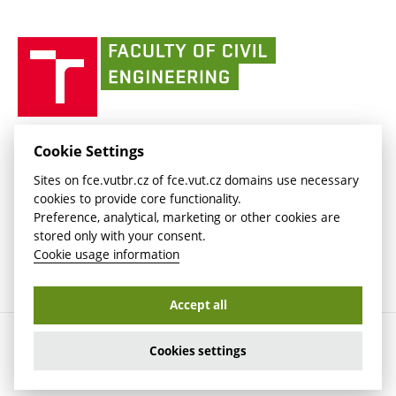
link)
(external
(external
BUT mail / Office 365
History
link)
link)
(external
Faculty
BUT mail / Google
Social Safety
BUT
link)
of
Contacts
(external
Civil
link)
Engineering
BUT
Halls of Residence and Dining Services
FACULTY OF CIVIL ENGINEERING BUT
Cookie Settings
(external
Veveří 331/95
www.fce.vutbr.cz
Sites on fce.vutbr.cz of fce.vut.cz domains use necessary
link)
602 00 Brno, Czech Republic
contactus.fce@vutbr.cz
cookies to provide core functionality.
CESA
Preference, analytical, marketing or other cookies are
(external
stored only with your consent.
link)
Cookie usage information
Accept all
Copyright © 2026 Brno University of Technology
Cookies settings
Cookies settings
Cookie usage information