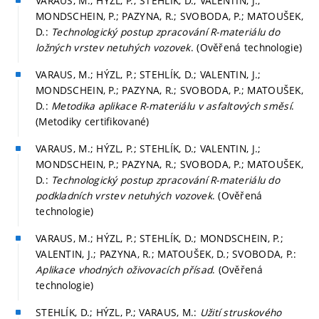
VARAUS, M.; HÝZL, P.; STEHLÍK, D.; VALENTIN, J.;
MONDSCHEIN, P.; PAZYNA, R.; SVOBODA, P.; MATOUŠEK,
D.:
Technologický postup zpracování R-materiálu do
ložných vrstev netuhých vozovek
. (Ověřená technologie)
VARAUS, M.; HÝZL, P.; STEHLÍK, D.; VALENTIN, J.;
MONDSCHEIN, P.; PAZYNA, R.; SVOBODA, P.; MATOUŠEK,
D.:
Metodika aplikace R-materiálu v asfaltových směsí
.
(Metodiky certifikované)
VARAUS, M.; HÝZL, P.; STEHLÍK, D.; VALENTIN, J.;
MONDSCHEIN, P.; PAZYNA, R.; SVOBODA, P.; MATOUŠEK,
D.:
Technologický postup zpracování R-materiálu do
podkladních vrstev netuhých vozovek
. (Ověřená
technologie)
VARAUS, M.; HÝZL, P.; STEHLÍK, D.; MONDSCHEIN, P.;
VALENTIN, J.; PAZYNA, R.; MATOUŠEK, D.; SVOBODA, P.:
Aplikace vhodných oživovacích přísad
. (Ověřená
technologie)
STEHLÍK, D.; HÝZL, P.; VARAUS, M.:
Užití struskového