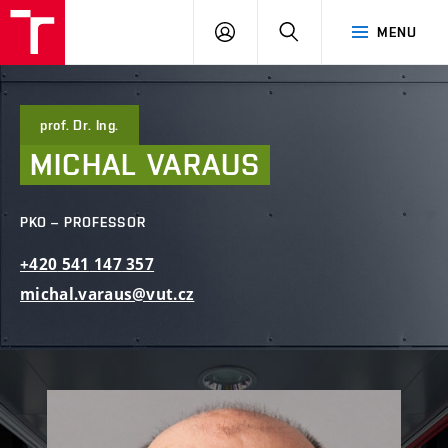
FCE
LOG
HLEDAT
MENU
BUT
ON
prof. Dr. Ing.
MICHAL
VARAUS
PKO – PROFESSOR
+420
541
147
357
michal.varaus@vut.cz