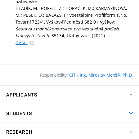
užitný vzor
HLADÍK, M.; POFFEL, Z.; HORÁČEK, M.; KARMAZÍNOVÁ,
M.; PEŠEK, O.; BALÁZS, I.; voestalpine Profilform s.r.o.
Tovární 723/4, Vyškov-Předměstí 682 01 Vyškov:
Sestava stropní konstrukce pro vestavěná podlaží
halových staveb
. 35134, Užitný vzor. (2021)
Detail
Responsibility:
CIT
/
Ing. Miroslav Menšík, Ph.D.
APPLICANTS
Why study at the FCE?
STUDENTS
Short-term study & Training
Academic Year
Programmes in English
RESEARCH
Degree Programmes