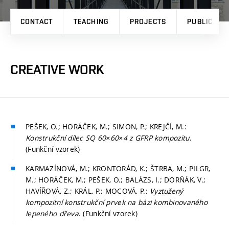
CONTACT
TEACHING
PROJECTS
PUBLICATI
CREATIVE WORK
PEŠEK, O.; HORÁČEK, M.; SIMON, P.; KREJČÍ, M.:
Konstrukční dílec SQ 60×60×4 z GFRP kompozitu
.
(Funkční vzorek)
KARMAZÍNOVÁ, M.; KRONTORÁD, K.; ŠTRBA, M.; PILGR,
M.; HORÁČEK, M.; PEŠEK, O.; BALÁZS, I.; DORŇÁK, V.;
HAVÍŘOVÁ, Z.; KRÁL, P.; MOCOVÁ, P.:
Vyztužený
kompozitní konstrukční prvek na bázi kombinovaného
lepeného dřeva
. (Funkční vzorek)