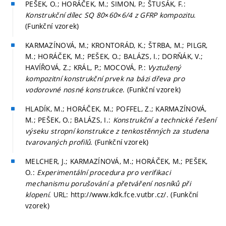
PEŠEK, O.; HORÁČEK, M.; SIMON, P.; ŠTUSÁK, F.:
Konstrukční dílec SQ 80×60×6/4 z GFRP kompozitu
.
(Funkční vzorek)
KARMAZÍNOVÁ, M.; KRONTORÁD, K.; ŠTRBA, M.; PILGR,
M.; HORÁČEK, M.; PEŠEK, O.; BALÁZS, I.; DORŇÁK, V.;
HAVÍŘOVÁ, Z.; KRÁL, P.; MOCOVÁ, P.:
Vyztužený
kompozitní konstrukční prvek na bázi dřeva pro
vodorovné nosné konstrukce
. (Funkční vzorek)
HLADÍK, M.; HORÁČEK, M.; POFFEL, Z.; KARMAZÍNOVÁ,
M.; PEŠEK, O.; BALÁZS, I.:
Konstrukční a technické řešení
výseku stropní konstrukce z tenkostěnných za studena
tvarovaných profilů
. (Funkční vzorek)
MELCHER, J.; KARMAZÍNOVÁ, M.; HORÁČEK, M.; PEŠEK,
O.:
Experimentální procedura pro verifikaci
mechanismu porušování a přetváření nosníků při
klopení
. URL: http://www.kdk.fce.vutbr.cz/. (Funkční
vzorek)