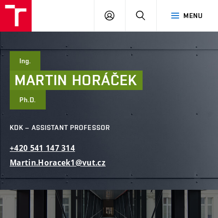
FCE
LOG
HLEDAT
MENU
BUT
ON
Ing.
MARTIN
HORÁČEK
Ph.D.
KDK – ASSISTANT PROFESSOR
+420
541
147
314
Martin.Horacek1@vut.cz