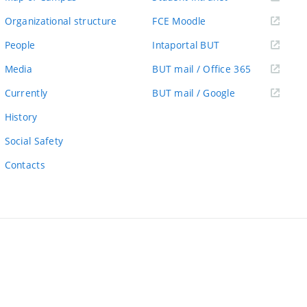
link)
(external
Organizational structure
FCE Moodle
link)
(external
People
Intaportal BUT
link)
(external
Media
BUT mail / Office 365
link)
(external
Currently
BUT mail / Google
link)
History
Social Safety
Contacts
ernal