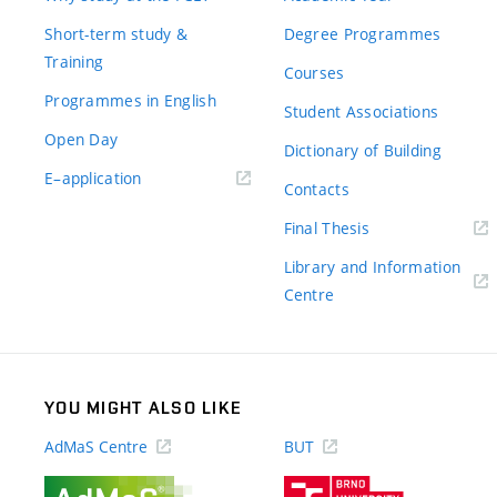
Short-term study &
Degree Programmes
Training
Courses
Programmes in English
Student Associations
Open Day
Dictionary of Building
(external
E–application
Contacts
link)
(external
Final Thesis
link)
Library and Information
(external
Centre
link)
YOU MIGHT ALSO LIKE
AdMaS Centre
BUT
(external
(external