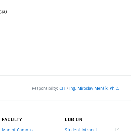
RŠKU
Responsibility:
CIT
/
Ing. Miroslav Menšík, Ph.D.
FACULTY
LOG ON
(external
Map of Campus
Student Intranet