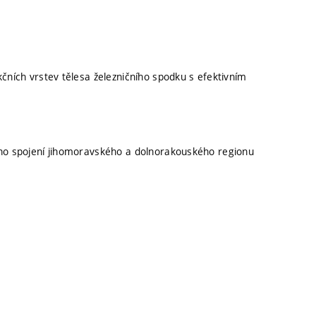
kčních vrstev tělesa železničního spodku s efektivním
ího spojení jihomoravského a dolnorakouského regionu