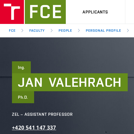
APPLICANTS
FCE
FACULTY
PEOPLE
PERSONAL PROFILE
Ing.
JAN
VALEHRACH
Ph.D.
ZEL – ASSISTANT PROFESSOR
+420
541
147
337