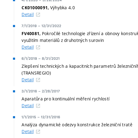
4/1/2020
–
3/29/2024
Výhybka 4.0
CK01000091,
Detail
7/1/2019
–
12/31/2022
Pokročilé technologie zřízení a obnovy konstru
FV40081,
využitím materiálů z druhotných surovin
Detail
6/1/2019
–
8/31/2021
Zlepšení technických a kapacitních parametrů železničn
(TRANSREGIO)
Detail
3/1/2016
–
2/28/2017
Aparatůra pro kontinuální měření rychlostí
Detail
1/1/2015
–
12/31/2016
Analýza dynamické odezvy konstrukce železniční tratě
Detail