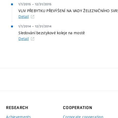
1/1/2015
–
12/31/2015
VLIV PŘEBYTKU PŘEVÝŠENÍ NA VADY ŽELEZNIČNÍHO SV
Detail
1/1/2014
–
12/31/2014
Sledování bezstykové koleje na mostě
Detail
RESEARCH
COOPERATION
Achievements
Corporate cooperation