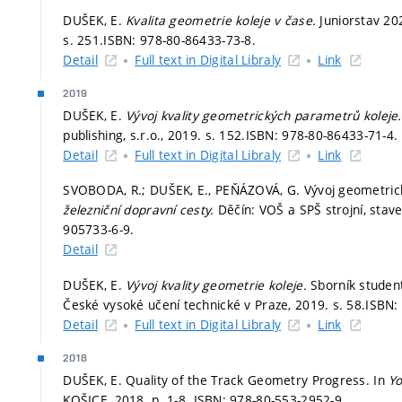
DUŠEK, E.
Kvalita geometrie koleje v čase.
Juniorstav 20
s. 251.
ISBN: 978-80-86433-73-8.
Detail
Full text in Digital Libraly
Link
2019
DUŠEK, E.
Vývoj kvality geometrických parametrů koleje
publishing, s.r.o., 2019.
s. 152.
ISBN: 978-80-86433-71-4.
Detail
Full text in Digital Libraly
Link
SVOBODA, R.; DUŠEK, E., PEŇÁZOVÁ, G. Vývoj geometrick
železniční dopravní cesty.
Děčín: VOŠ a SPŠ strojní, stave
905733-6-9.
Detail
DUŠEK, E.
Vývoj kvality geometrie koleje.
Sborník studen
České vysoké učení technické v Praze, 2019.
s. 58.
ISBN:
Detail
Full text in Digital Libraly
Link
2018
DUŠEK, E. Quality of the Track Geometry Progress. In
Yo
KOŠICE, 2018.
p. 1-8.
ISBN: 978-80-553-2952-9.