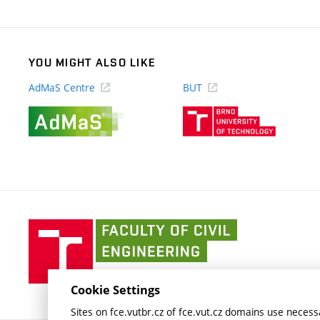
link)
YOU MIGHT ALSO LIKE
AdMaS Centre
BUT
(external
(external
link)
link)
Faculty
of
Civil
Engineering
Cookie Settings
BUT
Sites on fce.vutbr.cz of fce.vut.cz domains use necessa