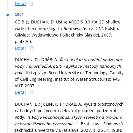
Detail
2007
ČEJP, J.; DUCHAN, D. Using ARCGIS 9.X for 2D shallow
water flow modeling. In
Budownictwo z. 112.
Polsko,
Gliwice: Wydawnictwo Politechniky Slaskiej, 2007.
p. 43-50.
Detail
DUCHAN, D.; DRÁB, A.
Řešení úloh proudění podzemní
vody v prostředí ArcGIS - aplikace metody náhodných
polí.
dílčí zprávy. Brno University of Technology, Faculty
of Civil Engineering, Institut of Water Structures: FAST
VUT, 2007.
Detail
DUCHAN, D.; JULÍNEK, T.; DRÁB, A. Využití prostorových
náhodných polí pro modelování proudění podzemní
vody. In
Vplyv vodohospodárskych stavieb na tvorbu a
ochranu životného prostredia.
1. Bratislava: Slovenská
technická univerzita v Bratislave, 2007.
s. 25-34.
ISBN: