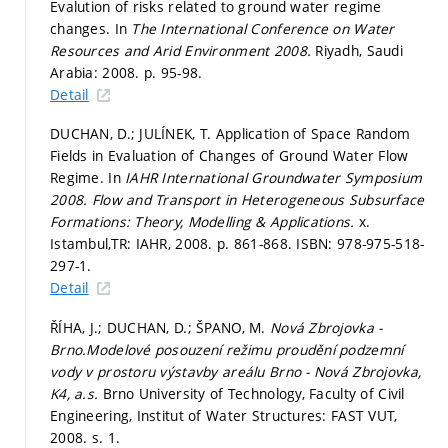
Evalution of risks related to ground water regime
changes. In
The International Conference on Water
Resources and Arid Environment 2008.
Riyadh, Saudi
Arabia: 2008.
p. 95-98.
Detail
DUCHAN, D.; JULÍNEK, T. Application of Space Random
Fields in Evaluation of Changes of Ground Water Flow
Regime. In
IAHR International Groundwater Symposium
2008. Flow and Transport in Heterogeneous Subsurface
Formations: Theory, Modelling & Applications.
x.
Istambul,TR: IAHR, 2008.
p. 861-868.
ISBN: 978-975-518-
297-1.
Detail
ŘÍHA, J.; DUCHAN, D.; ŠPANO, M.
Nová Zbrojovka -
Brno.Modelové posouzení režimu proudění podzemní
vody v prostoru výstavby areálu Brno - Nová Zbrojovka,
K4, a.s.
Brno University of Technology, Faculty of Civil
Engineering, Institut of Water Structures: FAST VUT,
2008.
s. 1.