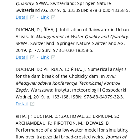
Quantity.
SPWA. Switzerland: Springer Nature
Switzerland AG, 2019.
p. 333.
ISBN: 978-3-030-18358-5.
Detail
Link
DUCHAN, D.; ŘÍHA, J. Infiltration of Rainwater in Urban
Areas. In
Management of Water Quality and Quantity.
SPWA. Switzerland: Springer Nature Switzerland AG,
2019.
p. 77.
ISBN: 978-3-030-18358-5.
Detail
Link
DUCHAN, D.; PETRULA, L.; ŘÍHA, J. Numerical analysis
for the dam break of the Cholticky dam. In
XVIII.
Miedzynarodowa Konferencja Technicznej Kontroli
Zapór.
Warszawa: Instytut meteorologii i Gospodarki
Wodnej, 2019.
p. 153-168.
ISBN: 978-83-64979-32-3.
Detail
ŘÍHA, J.; DUCHAN, D.; ZACHOVAL, Z.; ERPICUM, S.;
ARCHAMBEAU, P.; PIROTTON, M.; DEWALS, B.
Performance of a shallow-water model for simulating
flow over trapezoidal broad-crested weirs.
Journal of