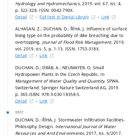
Hydrology and Hydromechanics,
2019, vol. 67, iss. 4,
p. 322-328.
ISSN: 0042-790X.
Detail
Full text in Digital Libraly
Link
ALHASAN, Z.; DUCHAN, D.; ŘÍHA, J. Influence of surface
lining type on the probability of dike breaching due to
overtopping.
Journal of Flood Risk Management,
2019,
vol. 2019, iss. 5,
p. 1-13.
ISSN: 1753-318X.
Detail
Link
DUCHAN, D.; DRÁB, A.; NEUMAYER, O. Small
Hydropower Plants in the Czech Republic. In
Management of Water Quality and Quantity.
SPWA.
Switzerland: Springer Nature Switzerland AG, 2019.
p. 365.
ISBN: 978-3-030-18358-5.
Detail
Link
2017
DUCHAN, D.; ŘÍHA, J. Stormwater Infiltration Facilities-
Philosophy, Design.
International Journal of Water
Resources and Arid Environments,
2017, iss. 6/2017,