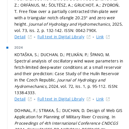
Z.; ORFÁNUS, M.; ŠOLTÉSZ, A.; GRUCHOT, A.; ZYDROŃ,
T. Free flow over a partially contracted thin-plate weir
with a triangular notch ofangle 20.23° and zero weir
height.
Journal of Hydrology and Hydromechanics,
2025,
vol. 73, iss. 2,
p. 132-142.
ISSN: 0042-790X.
Detail
Full text in Digital Libraly
Link
2024
KOTAŠKA, S.; DUCHAN, D.; PELIKÁN, P.; ŠPANO, M.
Spectral analysis of oscillatory wind wave parameters in
fetch-limited deep-water conditions at a small reservoir
and their prediction: Case Study of the Hulín Reservoir
in the Czech Republic.
Journal of Hydrology and
Hydromechanics,
2024, vol. 72, iss. 1,
p. 95-112.
ISSN:
1338-4333.
Detail
Full text in Digital Libraly
Link
DOHNAL, F.; STRAKA, Š.; DUCHAN, D. Design of Web GIS
Application for Planning of Military River Crossing. In
Proceedings of 4th International Conference CNDCGS