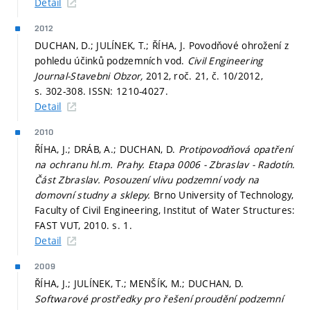
Detail
2012
DUCHAN, D.; JULÍNEK, T.; ŘÍHA, J. Povodňové ohrožení z
pohledu účinků podzemních vod.
Civil Engineering
Journal-Stavebni Obzor,
2012, roč. 21, č. 10/2012,
s. 302-308.
ISSN: 1210-4027.
Detail
2010
ŘÍHA, J.; DRÁB, A.; DUCHAN, D.
Protipovodňová opatření
na ochranu hl.m. Prahy. Etapa 0006 - Zbraslav - Radotín.
Část Zbraslav. Posouzení vlivu podzemní vody na
domovní studny a sklepy.
Brno University of Technology,
Faculty of Civil Engineering, Institut of Water Structures:
FAST VUT, 2010.
s. 1.
Detail
2009
ŘÍHA, J.; JULÍNEK, T.; MENŠÍK, M.; DUCHAN, D.
Softwarové prostředky pro řešení proudění podzemní