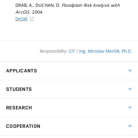
DRÁB, A., DUCHAN, D.
Floodplain Risk Analysis with
ArcGIS.
2004.
Detail
Responsibility:
CIT
/
Ing. Miroslav Menšík, Ph.D.
APPLICANTS
Why study at the FCE?
STUDENTS
Short-term study & Training
Academic Year
Programmes in English
RESEARCH
Degree Programmes
Open Day
Achievements
Courses
COOPERATION
(external
E–application
Licences & Patents
link)
Student Associations