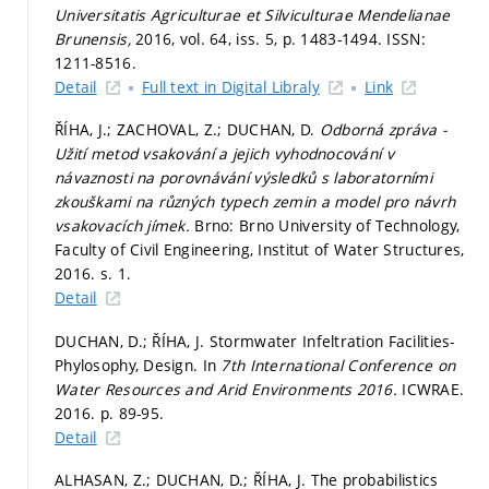
Universitatis Agriculturae et Silviculturae Mendelianae
Brunensis,
2016, vol. 64, iss. 5,
p. 1483-1494.
ISSN:
1211-8516.
Detail
Full text in Digital Libraly
Link
ŘÍHA, J.; ZACHOVAL, Z.; DUCHAN, D.
Odborná zpráva -
Užití metod vsakování a jejich vyhodnocování v
návaznosti na porovnávání výsledků s laboratorními
zkouškami na různých typech zemin a model pro návrh
vsakovacích jímek.
Brno: Brno University of Technology,
Faculty of Civil Engineering, Institut of Water Structures,
2016.
s. 1.
Detail
DUCHAN, D.; ŘÍHA, J. Stormwater Infeltration Facilities-
Phylosophy, Design. In
7th International Conference on
Water Resources and Arid Environments 2016.
ICWRAE.
2016.
p. 89-95.
Detail
ALHASAN, Z.; DUCHAN, D.; ŘÍHA, J. The probabilistics