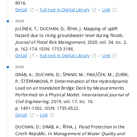
8916.
Detail
Full text in Digital Libraly
Link
2020
JULÍNEK, T.; DUCHAN, D.; ŘÍHA, J. Mapping of uplift
hazard due to rising groundwater level during floods.
Journal of Flood Risk Management,
2020, vol. 34, iss. 2,
p. 162-174.
ISSN: 1753-318X.
Detail
Full text in Digital Libraly
Link
2019
DRÁB, A.; DUCHAN, D.; ŠPANO, M.; PAVLÍČEK, M.; ZUBÍK,
P.; ŠTĚPÁNKOVÁ, P. Determination of the Hydrodynamic
Load on an Inundated Bridge Deck by Measurements
Performed on a Physical Model.
International Journal of
Civil Engineering,
2019, vol. 17, iss. 10,
p. 1491-1502.
ISSN: 1735-0522.
Detail
Link
DUCHAN, D.; DRÁB, A.; ŘÍHA, J. Flood Protection in the
Czech Republic. In
Management of Water Quality and