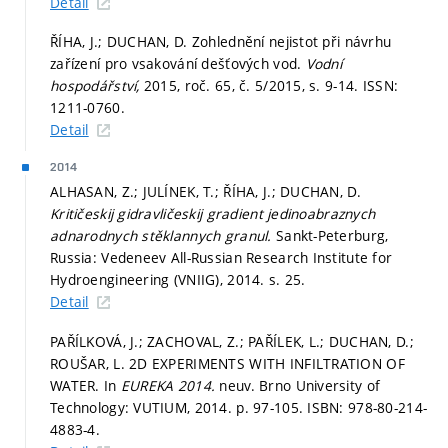
Detail
ŘÍHA, J.; DUCHAN, D. Zohlednění nejistot při návrhu
zařízení pro vsakování dešťových vod.
Vodní
hospodářství,
2015, roč. 65, č. 5/2015,
s. 9-14.
ISSN:
1211-0760.
Detail
2014
ALHASAN, Z.; JULÍNEK, T.; ŘÍHA, J.; DUCHAN, D.
Kritičeskij gidravličeskij gradient jedinoabraznych
adnarodnych stěklannych granul.
Sankt-Peterburg,
Russia: Vedeneev All-Russian Research Institute for
Hydroengineering (VNIIG), 2014.
s. 25.
Detail
PAŘÍLKOVÁ, J.; ZACHOVAL, Z.; PAŘÍLEK, L.; DUCHAN, D.;
ROUŠAR, L. 2D EXPERIMENTS WITH INFILTRATION OF
WATER. In
EUREKA 2014.
neuv. Brno University of
Technology: VUTIUM, 2014.
p. 97-105.
ISBN: 978-80-214-
4883-4.