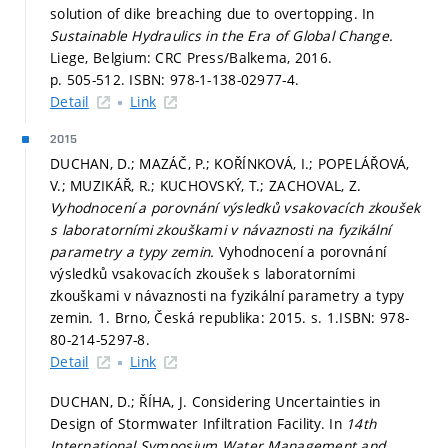
solution of dike breaching due to overtopping. In
Sustainable Hydraulics in the Era of Global Change.
Liege, Belgium: CRC Press/Balkema, 2016.
p. 505-512.
ISBN: 978-1-138-02977-4.
Detail
Link
2015
DUCHAN, D.; MAZÁČ, P.; KOŘÍNKOVÁ, I.; POPELÁŘOVÁ,
V.; MUZIKÁŘ, R.; KUCHOVSKÝ, T.; ZACHOVAL, Z.
Vyhodnocení a porovnání výsledků vsakovacích zkoušek
s laboratorními zkouškami v návaznosti na fyzikální
parametry a typy zemin.
Vyhodnocení a porovnání
výsledků vsakovacích zkoušek s laboratorními
zkouškami v návaznosti na fyzikální parametry a typy
zemin. 1. Brno, Česká republika: 2015.
s. 1.
ISBN: 978-
80-214-5297-8.
Detail
Link
DUCHAN, D.; ŘÍHA, J. Considering Uncertainties in
Design of Stormwater Infiltration Facility. In
14th
International Symposium Water Management and