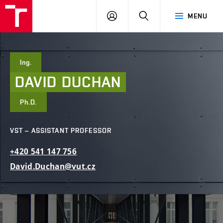
FCE
LOG
HLEDAT
MENU
BUT
ON
Ing.
DAVID
DUCHAN
Ph.D.
VST – ASSISTANT PROFESSOR
+420
541
147
756
David.Duchan@vut.cz