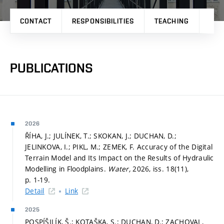
CONTACT
RESPONSIBILITIES
TEACHING
PRO
PUBLICATIONS
2026
ŘÍHA, J.; JULÍNEK, T.; SKOKAN, J.; DUCHAN, D.;
JELINKOVA, I.; PIKL, M.; ZEMEK, F. Accuracy of the Digital
Terrain Model and Its Impact on the Results of Hydraulic
Modelling in Floodplains.
Water,
2026, iss. 18(11),
p. 1-19.
Detail
Link
2025
POSPÍŠILÍK, Š.; KOTAŠKA, S.; DUCHAN, D.; ZACHOVAL,