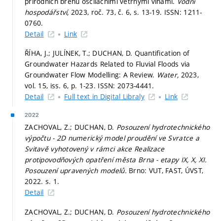
přírodních břehů oscilačními větrnými vlnami.
Vodní
hospodářství,
2023, roč. 73, č. 6,
s. 13-19.
ISSN: 1211-
0760.
Detail
Link
ŘÍHA, J.; JULÍNEK, T.; DUCHAN, D. Quantification of
Groundwater Hazards Related to Fluvial Floods via
Groundwater Flow Modelling: A Review.
Water,
2023,
vol. 15, iss. 6,
p. 1-23.
ISSN: 2073-4441.
Detail
Full text in Digital Libraly
Link
2022
ZACHOVAL, Z.; DUCHAN, D.
Posouzení hydrotechnického
výpočtu - 2D numerický model proudění ve Svratce a
Svitavě vyhotovený v rámci akce Realizace
protipovodňových opatření města Brna - etapy IX, X, XI.
Posouzení upravených modelů.
Brno: VUT, FAST, ÚVST,
2022.
s. 1.
Detail
ZACHOVAL, Z.; DUCHAN, D.
Posouzení hydrotechnického