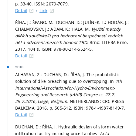
p. 33-40.
ISSN: 2079-7079.
Detail
Link
ŘÍHA, J.; ŠPANO, M.; DUCHAN, D.; JULÍNEK, T.; HODÁK, J.;
CHALMOVSKÝ, J.; ADAM, K.; HALA, M.
Využití metody
dílčích součinitelů pro hodnocení bezpečnosti vodních
děl a odvození mezních hodnot TBD.
Brno: LITERA Brno,
2017. 104 s. ISBN: 978-80-214-5524-5.
Detail
2016
ALHASAN, Z.; DUCHAN, D.; ŘÍHA, J. The probabilistic
solution of dike breaching due to overtopping. In
4th
International-Association-for-Hydro-Environment-
Engineering-and-Research (IAHR) Congress. 27.7. -
29.7.2016, Liege, Belgium.
NETHERLANDS: CRC PRESS-
BALKEMA, 2016.
p. 505-512.
ISBN: 978-1-4987-8149-7.
Detail
DUCHAN, D.; ŘÍHA, J. Hydraulic design of storm water
infiltration facility including uncertainties.
Acta