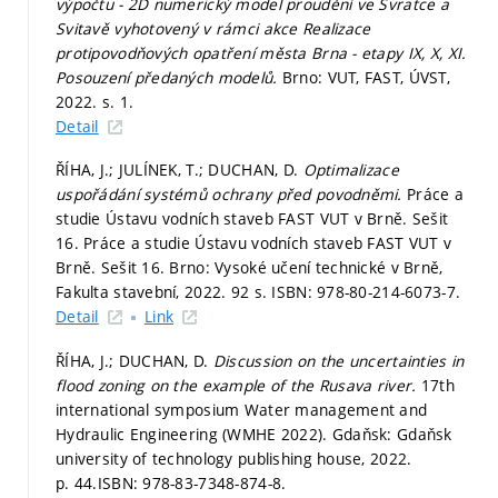
výpočtu - 2D numerický model proudění ve Svratce a
Svitavě vyhotovený v rámci akce Realizace
protipovodňových opatření města Brna - etapy IX, X, XI.
Posouzení předaných modelů.
Brno: VUT, FAST, ÚVST,
2022.
s. 1.
Detail
ŘÍHA, J.; JULÍNEK, T.; DUCHAN, D.
Optimalizace
uspořádání systémů ochrany před povodněmi.
Práce a
studie Ústavu vodních staveb FAST VUT v Brně. Sešit
16. Práce a studie Ústavu vodních staveb FAST VUT v
Brně. Sešit 16. Brno: Vysoké učení technické v Brně,
Fakulta stavební, 2022. 92 s. ISBN: 978-80-214-6073-7.
Detail
Link
ŘÍHA, J.; DUCHAN, D.
Discussion on the uncertainties in
flood zoning on the example of the Rusava river.
17th
international symposium Water management and
Hydraulic Engineering (WMHE 2022). Gdaňsk: Gdaňsk
university of technology publishing house, 2022.
p. 44.
ISBN: 978-83-7348-874-8.