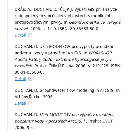
DRÁB, A.; DUCHAN, D.; ČEJP, J. Využití GIS při analýze
rizik spojených s průsaky v oblastech s mobilními
protipovodňovými prvky. In
Geoinformatika ve veřejné
správě.
2006.
s. 1-10.
ISBN: 80-86633-50-0.
Detail
DUCHAN, D. Užití MODFLOW pro výpočty proudění
podzemní vody v prostředí ArcGIS. In
WORKSHOP
Adolfa Patery 2006 - Extrémní hydrologické jevy v
povodích.
Praha: ČHMÚ Praha, 2006.
s. 219-228.
ISBN:
80-01-03603-0.
Detail
DUCHAN, D. Groundwater flow modeling in ArcGIS. In
Athény,Řecko: 2006.
Detail
DUCHAN, D.
Užití MODFLOW pro výpočty proudění
podzemní vody v prostředí ArcGIS.
*. Praha: CVUT,
2006. 9 s.