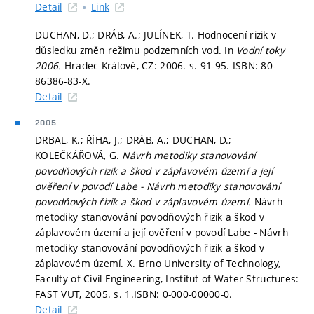
Detail
Link
DUCHAN, D.; DRÁB, A.; JULÍNEK, T. Hodnocení rizik v
důsledku změn režimu podzemních vod. In
Vodní toky
2006.
Hradec Králové, CZ: 2006.
s. 91-95.
ISBN: 80-
86386-83-X.
Detail
2005
DRBAL, K.; ŘÍHA, J.; DRÁB, A.; DUCHAN, D.;
KOLEČKÁŘOVÁ, G.
Návrh metodiky stanovování
povodňových rizik a škod v záplavovém území a její
ověření v povodí Labe - Návrh metodiky stanovování
povodňových řizik a škod v záplavovém území.
Návrh
metodiky stanovování povodňových řizik a škod v
záplavovém území a její ověření v povodí Labe - Návrh
metodiky stanovování povodňových řizik a škod v
záplavovém území. X. Brno University of Technology,
Faculty of Civil Engineering, Institut of Water Structures:
FAST VUT, 2005.
s. 1.
ISBN: 0-000-00000-0.
Detail