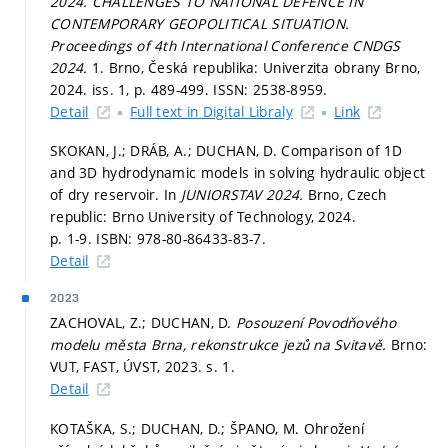
2024. CHALLENGES TO NATIONAL DEFENCE IN
CONTEMPORARY GEOPOLITICAL SITUATION.
Proceedings of 4th International Conference CNDGS
2024.
1. Brno, Česká republika: Univerzita obrany Brno,
2024. iss. 1,
p. 489-499.
ISSN: 2538-8959.
Detail
Full text in Digital Libraly
Link
SKOKAN, J.; DRÁB, A.; DUCHAN, D. Comparison of 1D
and 3D hydrodynamic models in solving hydraulic object
of dry reservoir. In
JUNIORSTAV 2024.
Brno, Czech
republic: Brno University of Technology, 2024.
p. 1-9.
ISBN: 978-80-86433-83-7.
Detail
2023
ZACHOVAL, Z.; DUCHAN, D.
Posouzení Povodňového
modelu města Brna, rekonstrukce jezů na Svitavě.
Brno:
VUT, FAST, ÚVST, 2023.
s. 1.
Detail
KOTAŠKA, S.; DUCHAN, D.; ŠPANO, M. Ohrožení