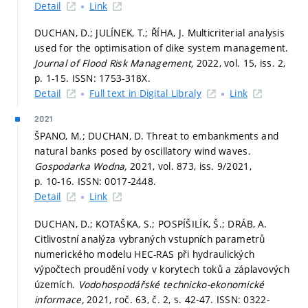
Detail
Link
DUCHAN, D.; JULÍNEK, T.; ŘÍHA, J. Multicriterial analysis
used for the optimisation of dike system management.
Journal of Flood Risk Management,
2022, vol. 15, iss. 2,
p. 1-15.
ISSN: 1753-318X.
Detail
Full text in Digital Libraly
Link
2021
ŠPANO, M.; DUCHAN, D. Threat to embankments and
natural banks posed by oscillatory wind waves.
Gospodarka Wodna,
2021, vol. 873, iss. 9/2021,
p. 10-16.
ISSN: 0017-2448.
Detail
Link
DUCHAN, D.; KOTAŠKA, S.; POSPÍŠILÍK, Š.; DRÁB, A.
Citlivostní analýza vybraných vstupních parametrů
numerického modelu HEC-RAS při hydraulických
výpočtech proudění vody v korytech toků a záplavových
územích.
Vodohospodářské technicko-ekonomické
informace,
2021, roč. 63, č. 2,
s. 42-47.
ISSN: 0322-