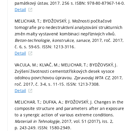
památkový ústav, 2017. 256 s. ISBN: 978-80-87967-14-0.
Detail
MELICHAR, T.; BYDŽOVSKÝ, J. Možnosti počítačové
tomografie pro nedestruktivní analyzování strukturních
změn malty vystavené kombinaci nepříznivých vlivů.
Beton-technologie, konstrukce, sanace,
2017, roč. 2017,
č. 6,
s. 59-65.
ISSN: 1213-3116.
Detail
VACULA, M.; KLVAČ, M.; MELICHAR, T.; BYDŽOVSKÝ, J.
Zvýšení životnosti cementotřískových desek vysoce
odolnou povrchovou úpravou.
Zpravodaj WTA CZ,
2017,
roč. 2017, č. 3-4,
s. 11-15.
ISSN: 1213-7308.
Detail
MELICHAR, T.; DUFKA, A.; BYDŽOVSKÝ, J. Changes in the
composite structure and parameters after an exposure
to a synergic action of various extreme conditions.
Materiali in Tehnologije,
2017, vol. 51 (2017), iss. 2,
p. 243-249.
ISSN: 1580-2949.