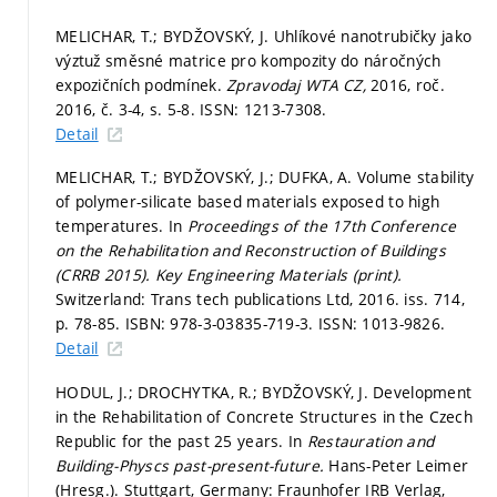
MELICHAR, T.; BYDŽOVSKÝ, J. Uhlíkové nanotrubičky jako
výztuž směsné matrice pro kompozity do náročných
expozičních podmínek.
Zpravodaj WTA CZ,
2016, roč.
2016, č. 3-4,
s. 5-8.
ISSN: 1213-7308.
Detail
MELICHAR, T.; BYDŽOVSKÝ, J.; DUFKA, A. Volume stability
of polymer-silicate based materials exposed to high
temperatures. In
Proceedings of the 17th Conference
on the Rehabilitation and Reconstruction of Buildings
(CRRB 2015).
Key Engineering Materials (print).
Switzerland: Trans tech publications Ltd, 2016. iss. 714,
p. 78-85.
ISBN: 978-3-03835-719-3. ISSN: 1013-9826.
Detail
HODUL, J.; DROCHYTKA, R.; BYDŽOVSKÝ, J. Development
in the Rehabilitation of Concrete Structures in the Czech
Republic for the past 25 years. In
Restauration and
Building-Physcs past-present-future.
Hans-Peter Leimer
(Hresg.). Stuttgart, Germany: Fraunhofer IRB Verlag,