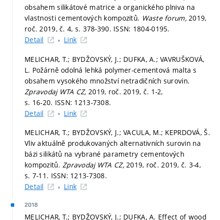
obsahem silikátové matrice a organického plniva na
vlastnosti cementových kompozitů.
Waste forum,
2019,
roč. 2019, č. 4,
s. 378-390.
ISSN: 1804-0195.
Detail
Link
MELICHAR, T.; BYDŽOVSKÝ, J.; DUFKA, A.; VAVRUŠKOVÁ,
L. Požárně odolná lehká polymer-cementová malta s
obsahem vysokého množství netradičních surovin.
Zpravodaj WTA CZ,
2019, roč. 2019, č. 1-2,
s. 16-20.
ISSN: 1213-7308.
Detail
Link
MELICHAR, T.; BYDŽOVSKÝ, J.; VACULA, M.; KEPRDOVÁ, Š.
Vliv aktuálně produkovaných alternativních surovin na
bázi silikátů na vybrané parametry cementových
kompozitů.
Zpravodaj WTA CZ,
2019, roč. 2019, č. 3-4,
s. 7-11.
ISSN: 1213-7308.
Detail
Link
2018
MELICHAR, T.; BYDŽOVSKÝ, J.; DUFKA, A. Effect of wood