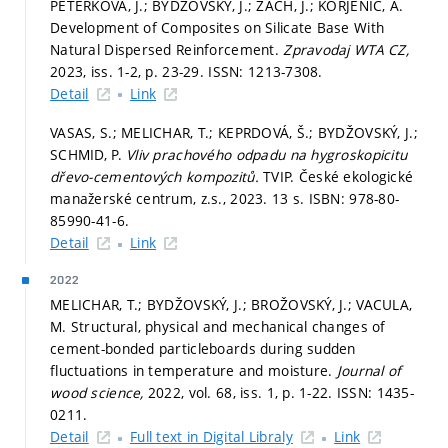
PETERKOVÁ, J.; BYDŽOVSKÝ, J.; ZACH, J.; KORJENIC, A.
Development of Composites on Silicate Base With
Natural Dispersed Reinforcement.
Zpravodaj WTA CZ,
2023, iss. 1-2,
p. 23-29.
ISSN: 1213-7308.
Detail
Link
VASAS, S.; MELICHAR, T.; KEPRDOVÁ, Š.; BYDŽOVSKÝ, J.;
SCHMID, P.
Vliv prachového odpadu na hygroskopicitu
dřevo-cementových kompozitů.
TVIP. České ekologické
manažerské centrum, z.s., 2023. 13 s. ISBN: 978-80-
85990-41-6.
Detail
Link
2022
MELICHAR, T.; BYDŽOVSKÝ, J.; BROŽOVSKÝ, J.; VACULA,
M. Structural, physical and mechanical changes of
cement-bonded particleboards during sudden
fluctuations in temperature and moisture.
Journal of
wood science,
2022, vol. 68, iss. 1,
p. 1-22.
ISSN: 1435-
0211.
Detail
Full text in Digital Libraly
Link