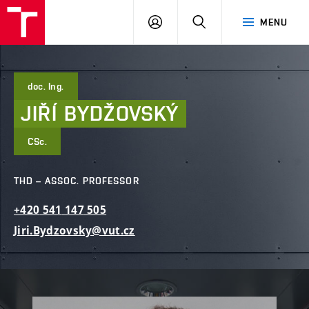
FCE
LOG
HLEDAT
MENU
BUT
ON
doc. Ing.
JIŘÍ
BYDŽOVSKÝ
CSc.
THD – ASSOC. PROFESSOR
+420
541
147
505
Jiri.Bydzovsky@vut.cz