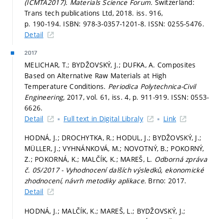
(ICMTA2017).
Materials Science Forum.
Switzerland:
Trans tech publications Ltd, 2018. iss. 916,
p. 190-194.
ISBN: 978-3-0357-1201-8. ISSN: 0255-5476.
Detail
2017
MELICHAR, T.; BYDŽOVSKÝ, J.; DUFKA, A. Composites
Based on Alternative Raw Materials at High
Temperature Conditions.
Periodica Polytechnica-Civil
Engineering,
2017, vol. 61, iss. 4,
p. 911-919.
ISSN: 0553-
6626.
Detail
Full text in Digital Libraly
Link
HODNÁ, J.; DROCHYTKA, R.; HODUL, J.; BYDŽOVSKÝ, J.;
MÜLLER, J.; VYHNÁNKOVÁ, M.; NOVOTNÝ, B.; POKORNÝ,
Z.; POKORNÁ, K.; MALČÍK, K.; MAREŠ, L.
Odborná zpráva
č. 05/2017 - Vyhodnocení dalších výsledků, ekonomické
zhodnocení, návrh metodiky aplikace.
Brno: 2017.
Detail
HODNÁ, J.; MALČÍK, K.; MAREŠ, L.; BYDŽOVSKÝ, J.;