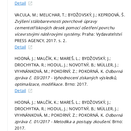
Detail
VACULA, M.; MELICHAR, T.; BYDŽOVSKÝ, J.; KEPRDOVÁ, Š.
Zvýšení stálobarevnosti povrchové úpravy
cementotřískových desek pomocí ošetření povrchu
vícevrstvými nátěrovými systémy.
Praha: Vydavatelství
PRESS AGENCY, 2017.
s. 2.
Detail
HODNÁ, J.; MALČÍK, K.; MAREŠ, L.; BYDŽOVSKÝ, J.;
DROCHYTKA, R.; HODUL, J.; NOVOTNÝ, B.; MÜLLER, J.;
VYHNÁNKOVÁ, M.; POKORNÝ, Z.; POKORNÁ, K.
Odborná
zpráva č. 03/2017 - Vyhodnocení získaných výsledků,
optimalizace, modifikace.
Brno: 2017.
Detail
HODNÁ, J.; MALČÍK, K.; MAREŠ, L.; BYDŽOVSKÝ, J.;
DROCHYTKA, R.; HODUL, J.; NOVOTNÝ, B.; MÜLLER, J.;
VYHNÁNKOVÁ, M.; POKORNÝ, Z.; POKORNÁ, K.
Odborná
zpráva č. 01/2017 - Metodika a postupy zkoušení.
Brno:
2017.