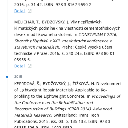
2016.
p. 31-42.
ISBN: 978-3-8167-9590-2.
Detail
MELICHAR, T.; BYDŽOVSKÝ, J. Vliv nepříznivých
klimatických podmínek na vlastnosti cementotřískových
desek modifikovaného složení. In
CONSTRUMAT 2016,
Sborník příspěvků z XXII. mezinárodní konference o
stavebních materiálech.
Praha: České vysoké učení
technické v Praze, 2016.
s. 240-245.
ISBN: 978-80-01-
05958-6.
Detail
2015
KEPRDOVÁ, Š.; BYDŽOVSKÝ, J.; ŽIŽKOVÁ, N. Development
of Lightweight Repair Materials Applicable to Re-
profiling to the Lightweight Concrete. In
Proceedings of
the Conference on the Rehabilitation and
Reconstruction of Buildings (CRRB 2014).
Advanced
Materials Research.
Switzerland: Trans Tech
Publications, 2015. iss. 03,
p. 135-138.
ISBN: 978-3-
03835-506-9. ISSN: 1022-6680.