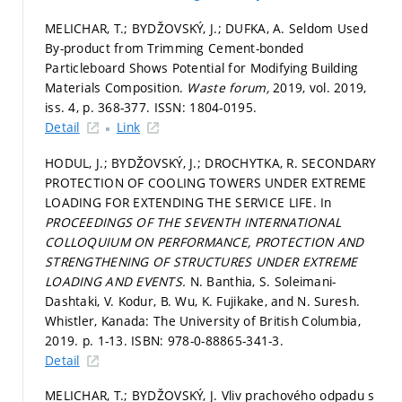
MELICHAR, T.; BYDŽOVSKÝ, J.; DUFKA, A. Seldom Used
By-product from Trimming Cement-bonded
Particleboard Shows Potential for Modifying Building
Materials Composition.
Waste forum,
2019, vol. 2019,
iss. 4,
p. 368-377.
ISSN: 1804-0195.
Detail
Link
HODUL, J.; BYDŽOVSKÝ, J.; DROCHYTKA, R. SECONDARY
PROTECTION OF COOLING TOWERS UNDER EXTREME
LOADING FOR EXTENDING THE SERVICE LIFE. In
PROCEEDINGS OF THE SEVENTH INTERNATIONAL
COLLOQUIUM ON PERFORMANCE, PROTECTION AND
STRENGTHENING OF STRUCTURES UNDER EXTREME
LOADING AND EVENTS.
N. Banthia, S. Soleimani-
Dashtaki, V. Kodur, B. Wu, K. Fujikake, and N. Suresh.
Whistler, Kanada: The University of British Columbia,
2019.
p. 1-13.
ISBN: 978-0-88865-341-3.
Detail
MELICHAR, T.; BYDŽOVSKÝ, J. Vliv prachového odpadu s