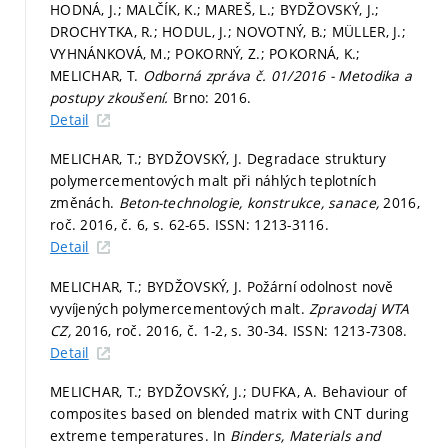
HODNÁ, J.; MALČÍK, K.; MAREŠ, L.; BYDŽOVSKÝ, J.;
DROCHYTKA, R.; HODUL, J.; NOVOTNÝ, B.; MÜLLER, J.;
VYHNÁNKOVÁ, M.; POKORNÝ, Z.; POKORNÁ, K.;
MELICHAR, T.
Odborná zpráva č. 01/2016 - Metodika a
postupy zkoušení.
Brno: 2016.
Detail
MELICHAR, T.; BYDŽOVSKÝ, J. Degradace struktury
polymercementových malt při náhlých teplotních
změnách.
Beton-technologie, konstrukce, sanace,
2016,
roč. 2016, č. 6,
s. 62-65.
ISSN: 1213-3116.
Detail
MELICHAR, T.; BYDŽOVSKÝ, J. Požární odolnost nově
vyvíjených polymercementových malt.
Zpravodaj WTA
CZ,
2016, roč. 2016, č. 1-2,
s. 30-34.
ISSN: 1213-7308.
Detail
MELICHAR, T.; BYDŽOVSKÝ, J.; DUFKA, A. Behaviour of
composites based on blended matrix with CNT during
extreme temperatures. In
Binders, Materials and