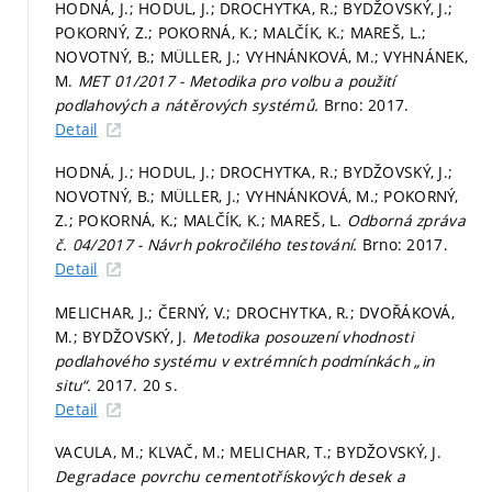
HODNÁ, J.; HODUL, J.; DROCHYTKA, R.; BYDŽOVSKÝ, J.;
POKORNÝ, Z.; POKORNÁ, K.; MALČÍK, K.; MAREŠ, L.;
NOVOTNÝ, B.; MÜLLER, J.; VYHNÁNKOVÁ, M.; VYHNÁNEK,
M.
MET 01/2017 - Metodika pro volbu a použití
podlahových a nátěrových systémů.
Brno: 2017.
Detail
HODNÁ, J.; HODUL, J.; DROCHYTKA, R.; BYDŽOVSKÝ, J.;
NOVOTNÝ, B.; MÜLLER, J.; VYHNÁNKOVÁ, M.; POKORNÝ,
Z.; POKORNÁ, K.; MALČÍK, K.; MAREŠ, L.
Odborná zpráva
č. 04/2017 - Návrh pokročilého testování.
Brno: 2017.
Detail
MELICHAR, J.; ČERNÝ, V.; DROCHYTKA, R.; DVOŘÁKOVÁ,
M.; BYDŽOVSKÝ, J.
Metodika posouzení vhodnosti
podlahového systému v extrémních podmínkách „in
situ“.
2017. 20 s.
Detail
VACULA, M.; KLVAČ, M.; MELICHAR, T.; BYDŽOVSKÝ, J.
Degradace povrchu cementotřískových desek a