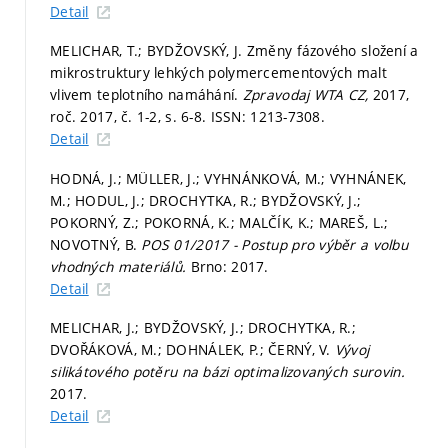
Detail
MELICHAR, T.; BYDŽOVSKÝ, J. Změny fázového složení a
mikrostruktury lehkých polymercementových malt
vlivem teplotního namáhání.
Zpravodaj WTA CZ,
2017,
roč. 2017, č. 1-2,
s. 6-8.
ISSN: 1213-7308.
Detail
HODNÁ, J.; MÜLLER, J.; VYHNÁNKOVÁ, M.; VYHNÁNEK,
M.; HODUL, J.; DROCHYTKA, R.; BYDŽOVSKÝ, J.;
POKORNÝ, Z.; POKORNÁ, K.; MALČÍK, K.; MAREŠ, L.;
NOVOTNÝ, B.
POS 01/2017 - Postup pro výběr a volbu
vhodných materiálů.
Brno: 2017.
Detail
MELICHAR, J.; BYDŽOVSKÝ, J.; DROCHYTKA, R.;
DVOŘÁKOVÁ, M.; DOHNÁLEK, P.; ČERNÝ, V.
Vývoj
silikátového potěru na bázi optimalizovaných surovin.
2017.
Detail