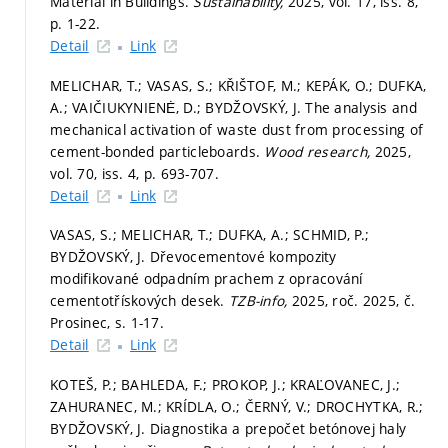
Material in Buildings.
Sustainability,
2025, vol. 17, iss. 8,
p. 1-22.
Detail
Link
MELICHAR, T.; VASAS, S.; KŘIŠTOF, M.; KEPÁK, O.; DUFKA,
A.; VAIČIUKYNIENĖ, D.; BYDŽOVSKÝ, J. The analysis and
mechanical activation of waste dust from processing of
cement-bonded particleboards.
Wood research,
2025,
vol. 70, iss. 4,
p. 693-707.
Detail
Link
VASAS, S.; MELICHAR, T.; DUFKA, A.; SCHMID, P.;
BYDŽOVSKÝ, J. Dřevocementové kompozity
modifikované odpadním prachem z opracování
cementotřískových desek.
TZB-info,
2025, roč. 2025, č.
Prosinec,
s. 1-17.
Detail
Link
KOTEŠ, P.; BAHLEDA, F.; PROKOP, J.; KRAĽOVANEC, J.;
ZAHURANEC, M.; KRÍDLA, O.; ČERNÝ, V.; DROCHYTKA, R.;
BYDŽOVSKÝ, J. Diagnostika a prepočet betónovej haly