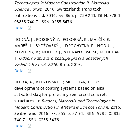
Technologies in Modern Construction II.
Materials
Science Forum.
2016. Switzerland: Trans tech
publications Ltd, 2016. iss. 865,
p. 239-243.
ISBN: 978-3-
03835-740-7. ISSN: 0255-5476.
Detail
HODNÁ, J.; POKORNÝ, Z.; POKORNÁ, K.; MALČÍK, K.;
MAREŠ, L.; BYDŽOVSKÝ, J.; DROCHYTKA, R.; HODUL, J.;
NOVOTNÝ, B.; MÜLLER, J.; VYHNÁNKOVÁ, M.; MELICHAR,
T.
Odborná zpráva o postupu prací a dosažených
výsledcích za rok 2016.
Brno: 2016.
Detail
DUFKA, A.; BYDŽOVSKÝ, J.; MELICHAR, T. The
development of coating systems based on alkali
activated slag for protecting reinforced concrete
structures. In
Binders, Materials and Technologies in
Modern Construction II.
Materials Science Forum.
2016.
Switzerland: 2016. iss. 865,
p. 87-94.
ISBN: 978-3-03835-
740-7. ISSN: 0255-5476.
Detail