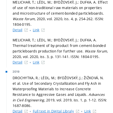
MELICHAR, T.; LÉDL, M.; BYDŽOVSKÝ, J.; DUFKA, A. Effect
of use of non-traditional raw materials on properties
and microstructure of cement-bonded particleboards.
Waste forum,
2020, vol. 2020, iss. 4,
p. 254-262.
ISSN:
1804-0195.
Detail
Link
MELICHAR, T.; LÉDL, M.; BYDŽOVSKÝ, J.; DUFKA, A.
Thermal treatment of by-product from cement-bonded
particleboards production for further use.
Waste forum,
2020, vol. 2020, iss. 3,
p. 131-141.
ISSN: 1804-0195.
Detail
Link
2019
DROCHYTKA, R.; LÉDL, M.; BYDŽOVSKÝ, J.; ŽIŽKOVÁ, N.
et al. Use of Secondary Crystallization and Fly Ash in
Waterproofing Materials to Increase Concrete
Resistance to Aggressive Gases and Liquids.
Advances
in Civil Engineering,
2019, vol. 2019, iss. 1,
p. 1-12.
ISSN:
1687-8086.
Detail
Full text in Digital Libraly
Link