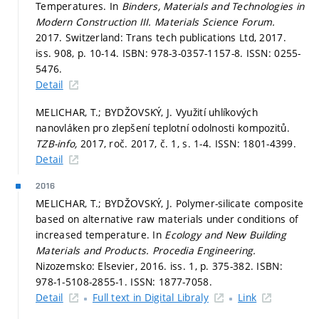
Temperatures. In
Binders, Materials and Technologies in
Modern Construction III.
Materials Science Forum.
2017. Switzerland: Trans tech publications Ltd, 2017.
iss. 908,
p. 10-14.
ISBN: 978-3-0357-1157-8. ISSN: 0255-
5476.
Detail
MELICHAR, T.; BYDŽOVSKÝ, J. Využití uhlíkových
nanovláken pro zlepšení teplotní odolnosti kompozitů.
TZB-info,
2017, roč. 2017, č. 1,
s. 1-4.
ISSN: 1801-4399.
Detail
2016
MELICHAR, T.; BYDŽOVSKÝ, J. Polymer-silicate composite
based on alternative raw materials under conditions of
increased temperature. In
Ecology and New Building
Materials and Products.
Procedia Engineering.
Nizozemsko: Elsevier, 2016. iss. 1,
p. 375-382.
ISBN:
978-1-5108-2855-1. ISSN: 1877-7058.
Detail
Full text in Digital Libraly
Link