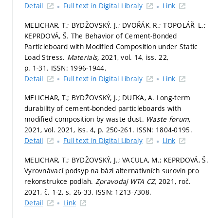
Detail
Full text in Digital Libraly
Link
MELICHAR, T.; BYDŽOVSKÝ, J.; DVOŘÁK, R.; TOPOLÁŘ, L.;
KEPRDOVÁ, Š. The Behavior of Cement-Bonded
Particleboard with Modified Composition under Static
Load Stress.
Materials,
2021, vol. 14, iss. 22,
p. 1-31.
ISSN: 1996-1944.
Detail
Full text in Digital Libraly
Link
MELICHAR, T.; BYDŽOVSKÝ, J.; DUFKA, A. Long-term
durability of cement-bonded particleboards with
modified composition by waste dust.
Waste forum,
2021, vol. 2021, iss. 4,
p. 250-261.
ISSN: 1804-0195.
Detail
Full text in Digital Libraly
Link
MELICHAR, T.; BYDŽOVSKÝ, J.; VACULA, M.; KEPRDOVÁ, Š.
Vyrovnávací podsyp na bázi alternativních surovin pro
rekonstrukce podlah.
Zpravodaj WTA CZ,
2021, roč.
2021, č. 1-2,
s. 26-33.
ISSN: 1213-7308.
Detail
Link