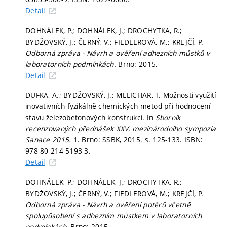
Detail
DOHNÁLEK, P.; DOHNÁLEK, J.; DROCHYTKA, R.;
BYDŽOVSKÝ, J.; ČERNÝ, V.; FIEDLEROVÁ, M.; KREJČÍ, P.
Odborná zpráva - Návrh a ověření adhezních můstků v
laboratorních podmínkách.
Brno: 2015.
Detail
DUFKA, A.; BYDŽOVSKÝ, J.; MELICHAR, T. Možnosti využití
inovativních fyzikálně chemických metod při hodnocení
stavu železobetonových konstrukcí. In
Sborník
recenzovaných přednášek XXV. mezinárodního sympozia
Sanace 2015.
1. Brno: SSBK, 2015.
s. 125-133.
ISBN:
978-80-214-5193-3.
Detail
DOHNÁLEK, P.; DOHNÁLEK, J.; DROCHYTKA, R.;
BYDŽOVSKÝ, J.; ČERNÝ, V.; FIEDLEROVÁ, M.; KREJČÍ, P.
Odborná zpráva - Návrh a ověření potěrů včetně
spolupůsobení s adhezním můstkem v laboratorních
podmínkách.
Brno: 2015.