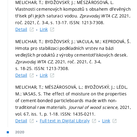
MELICHAR, T.; BYDŽOVSKÝ, J.; MÉSZÁROSOVÁ, L.
Vlastnosti cemenových kompozitů s obsahem dřevěných
třísek při jejich saturaci vodou.
Zpravodaj WTA CZ,
2021,
roč. 2021, č. 3-4,
s. 13-17.
ISSN: 1213-7308.
Detail
Link
MELICHAR, T.; BYDŽOVSKÝ, J.; VACULA, M.; KEPRDOVÁ, Š.
Hmota pro stabilizaci podkladních vrstev na bázi
vedlejších produktů z výroby cementotřískových desek.
Zpravodaj WTA CZ,
2021, roč. 2021, č. 3-4,
s. 18-25.
ISSN: 1213-7308.
Detail
Link
MELICHAR, T.; MÉSZÁROSOVÁ, L.; BYDŽOVSKÝ, J.; LÉDL,
M.; VASAS, S. The effect of moisture on the properties
of cement-bonded particleboards made with non-
traditional raw materials.
Journal of wood science,
2021,
vol. 67, iss. 1,
p. 1-18.
ISSN: 1435-0211.
Detail
Full text in Digital Libraly
Link
2020