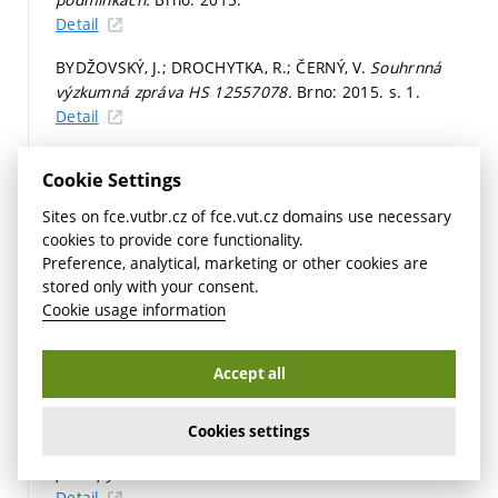
Detail
BYDŽOVSKÝ, J.; DROCHYTKA, R.; ČERNÝ, V.
Souhrnná
výzkumná zpráva HS 12557078.
Brno: 2015.
s. 1.
Detail
BYDŽOVSKÝ, J.; MELICHAR, T.; DUFKA, A.; FIEDLEROVÁ,
Cookie Settings
M. Effect of high temperatures on microstructure of
repair mortars containing artificial aggregate based on
Sites on fce.vutbr.cz of fce.vut.cz domains use necessary
sintered ash. In
Binders, Materials and Technologies in
cookies to provide core functionality.
Modern Construction.
Advanced Materials Research.
Preference, analytical, marketing or other cookies are
Switzerland: Trans Tech Publications, 2015. iss. 02,
stored only with your consent.
p. 147-151.
ISBN: 978-3-03835-452-9. ISSN: 1022-6680.
Cookie usage information
Detail
Accept all
HODNÁ, J.; DROCHYTKA, R.; HODUL, J.; DOHNÁLKOVÁ,
B.; NOVOTNÝ, B.; MÜLLER, J.; VYHNÁNKOVÁ, M.;
POKORNÝ, Z.; POKORNÁ, K.; MALČÍK, K.; MAREŠ, L.;
Cookies settings
BYDŽOVSKÝ, J.
Odborná zpráva č. 01/2015 - Metodika a
postupy zkoušení.
Brno: 2015.
Detail