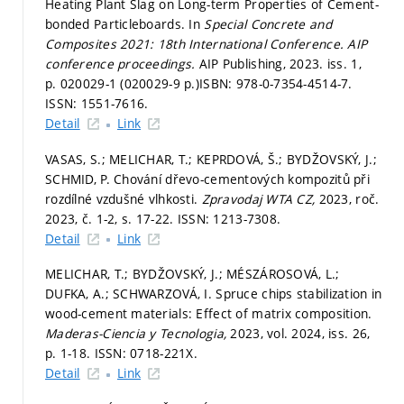
Heating Plant Slag on Long-term Properties of Cement-
bonded Particleboards. In
Special Concrete and
Composites 2021: 18th International Conference.
AIP
conference proceedings.
AIP Publishing, 2023. iss. 1,
p. 020029-1 (020029-9 p.)
ISBN: 978-0-7354-4514-7.
ISSN: 1551-7616.
Detail
Link
VASAS, S.; MELICHAR, T.; KEPRDOVÁ, Š.; BYDŽOVSKÝ, J.;
SCHMID, P. Chování dřevo-cementových kompozitů při
rozdílné vzdušné vlhkosti.
Zpravodaj WTA CZ,
2023, roč.
2023, č. 1-2,
s. 17-22.
ISSN: 1213-7308.
Detail
Link
MELICHAR, T.; BYDŽOVSKÝ, J.; MÉSZÁROSOVÁ, L.;
DUFKA, A.; SCHWARZOVÁ, I. Spruce chips stabilization in
wood-cement materials: Effect of matrix composition.
Maderas-Ciencia y Tecnologia,
2023, vol. 2024, iss. 26,
p. 1-18.
ISSN: 0718-221X.
Detail
Link