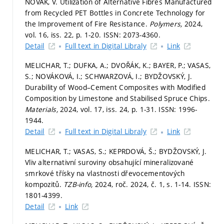
NOVÁK, V. Utilization of Alternative Fibres Manufactured
from Recycled PET Bottles in Concrete Technology for
the Improvement of Fire Resistance.
Polymers,
2024,
vol. 16, iss. 22,
p. 1-20.
ISSN: 2073-4360.
Detail
Full text in Digital Libraly
Link
MELICHAR, T.; DUFKA, A.; DVOŘÁK, K.; BAYER, P.; VASAS,
S.; NOVÁKOVÁ, I.; SCHWARZOVÁ, I.; BYDŽOVSKÝ, J.
Durability of Wood–Cement Composites with Modified
Composition by Limestone and Stabilised Spruce Chips.
Materials,
2024, vol. 17, iss. 24,
p. 1-31.
ISSN: 1996-
1944.
Detail
Full text in Digital Libraly
Link
MELICHAR, T.; VASAS, S.; KEPRDOVÁ, Š.; BYDŽOVSKÝ, J.
Vliv alternativní suroviny obsahující mineralizované
smrkové třísky na vlastnosti dřevocementových
kompozitů.
TZB-info,
2024, roč. 2024, č. 1,
s. 1-14.
ISSN:
1801-4399.
Detail
Link