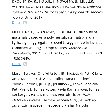
DROCHYTKA, R.; HODUL, J.; NOVOTNÝ, B.; MÜLLER, J.;
VYHNÁNKOVÁ, M.; POKORNÝ, Z.; POKORNÁ, K.
Odborná
zpráva č. 02/2017 - Návrh receptur a výroba zkušebních
vzorků.
Brno: 2017.
Detail
MELICHAR, T.; BYDŽOVSKÝ, J.; DUFKA, A. Durability of
materials based on a polymer-silicate matrix and a
ligthweight aggregate exposed to aggressive influences
combined with high temperatures.
Materiali in
Tehnologije,
2017, vol. 51 (2017), iss. 5,
p. 751-758.
ISSN:
1580-2949.
Detail
Martin Strakoš, Ondřej Anton, Jiří Bydžovský, Petr Cikrle,
Anna Marie Černá, Ámos Dufka, Hana Hasníková,
Zbyněk Keršner, Jiří Kugl, Jiří Kunecký, Lenka Popelová,
Petr Přendík, Tomáš Rotter, Pavla Rovnaníková, Tomáš
Šenberger, Hana Šimonová, Petr Ulrich.
Nádraží
Ostrava-Vítkovice. Historie, architektura, památkový
potenciál.
neuveden. neuveden. Praha: Národní