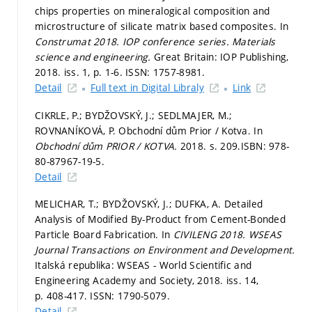
chips properties on mineralogical composition and
microstructure of silicate matrix based composites. In
Construmat 2018.
IOP conference series. Materials
science and engineering.
Great Britain: IOP Publishing,
2018. iss. 1,
p. 1-6.
ISSN: 1757-8981.
Detail
Full text in Digital Libraly
Link
CIKRLE, P.; BYDŽOVSKÝ, J.; SEDLMAJER, M.;
ROVNANÍKOVÁ, P. Obchodní dům Prior / Kotva. In
Obchodní dům PRIOR / KOTVA.
2018.
s. 209.
ISBN: 978-
80-87967-19-5.
Detail
MELICHAR, T.; BYDŽOVSKÝ, J.; DUFKA, A. Detailed
Analysis of Modified By-Product from Cement-Bonded
Particle Board Fabrication. In
CIVILENG 2018.
WSEAS
Journal Transactions on Environment and Development.
Italská republika: WSEAS - World Scientific and
Engineering Academy and Society, 2018. iss. 14,
p. 408-417.
ISSN: 1790-5079.
Detail