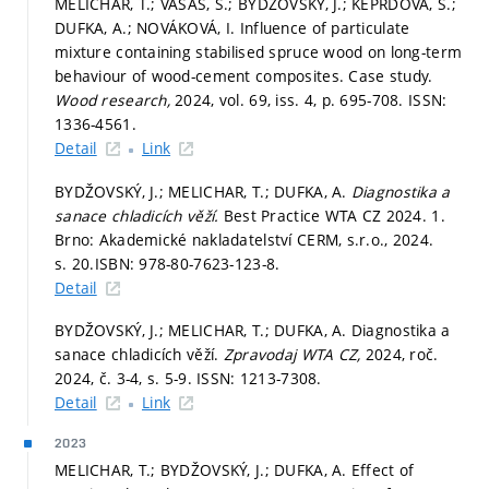
MELICHAR, T.; VASAS, S.; BYDŽOVSKÝ, J.; KEPRDOVÁ, Š.;
DUFKA, A.; NOVÁKOVÁ, I. Influence of particulate
mixture containing stabilised spruce wood on long-term
behaviour of wood-cement composites. Case study.
Wood research,
2024, vol. 69, iss. 4,
p. 695-708.
ISSN:
1336-4561.
Detail
Link
BYDŽOVSKÝ, J.; MELICHAR, T.; DUFKA, A.
Diagnostika a
sanace chladicích věží.
Best Practice WTA CZ 2024. 1.
Brno: Akademické nakladatelství CERM, s.r.o., 2024.
s. 20.
ISBN: 978-80-7623-123-8.
Detail
BYDŽOVSKÝ, J.; MELICHAR, T.; DUFKA, A. Diagnostika a
sanace chladicích věží.
Zpravodaj WTA CZ,
2024, roč.
2024, č. 3-4,
s. 5-9.
ISSN: 1213-7308.
Detail
Link
2023
MELICHAR, T.; BYDŽOVSKÝ, J.; DUFKA, A. Effect of