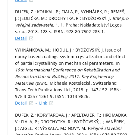
DUFEK, Z.; KOUKAL, P.; FIALA, P.; VYHNÁLEK, R.; REMEŠ,
J.; JEDLIČKA, M.; DROCHYTKA, R.; BYDŽOVSKÝ, J.
BIM pro
veřejné zadavatele.
1. 1. Praha: Nakladatelství Leges,
s.r.o., 2018. 128 s. ISBN: 978-80-7502-285-1.
Detail
VYHNÁNKOVÁ, M.; HODUL, J.; BYDŽOVSKÝ, J. Issue of
epoxy based coatings system crystallization and effect
of partial crystallinity on mechanical parameters. In
19th International Conference on Rehabilitation and
Reconstruction of Building 2017.
Key Engineering
Materials (print).
Michaela Kostelecká. Switzerland:
Trans Tech Publications Ltd., 2018.
p. 147-152.
ISBN:
978-3-0357-1361-9. ISSN: 1013-9826.
Detail
Link
DUFEK, Z.; KORYTÁROVÁ, J.; APELTAUER, T.; HROMÁDKA,
V.; FIALA, P.; DROCHYTKA, R.; BYDŽOVSKÝ, J.; VANĚREK,
J.; AIGEL, P.; VÝSKALA, M.; NOVÝ, M.
Veřejné stavební
investice.
Praha: Leges, 2018. 392 s. ISBN: 978-80-7502-