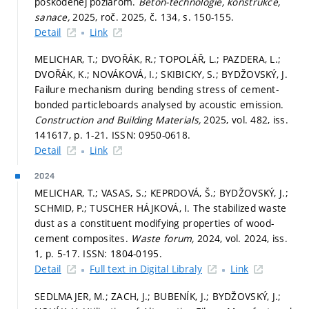
poškodenej požiarom.
Beton-technologie, konstrukce,
sanace,
2025, roč. 2025, č. 134,
s. 150-155.
Detail
Link
MELICHAR, T.; DVOŘÁK, R.; TOPOLÁŘ, L.; PAZDERA, L.;
DVOŘÁK, K.; NOVÁKOVÁ, I.; SKIBICKY, S.; BYDŽOVSKÝ, J.
Failure mechanism during bending stress of cement-
bonded particleboards analysed by acoustic emission.
Construction and Building Materials,
2025, vol. 482, iss.
141617,
p. 1-21.
ISSN: 0950-0618.
Detail
Link
2024
MELICHAR, T.; VASAS, S.; KEPRDOVÁ, Š.; BYDŽOVSKÝ, J.;
SCHMID, P.; TUSCHER HÁJKOVÁ, I. The stabilized waste
dust as a constituent modifying properties of wood-
cement composites.
Waste forum,
2024, vol. 2024, iss.
1,
p. 5-17.
ISSN: 1804-0195.
Detail
Full text in Digital Libraly
Link
SEDLMAJER, M.; ZACH, J.; BUBENÍK, J.; BYDŽOVSKÝ, J.;