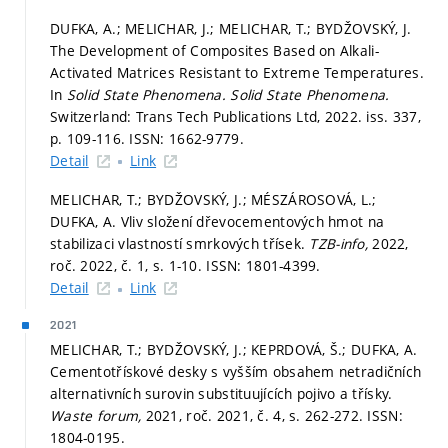
DUFKA, A.; MELICHAR, J.; MELICHAR, T.; BYDŽOVSKÝ, J.
The Development of Composites Based on Alkali-
Activated Matrices Resistant to Extreme Temperatures.
In
Solid State Phenomena.
Solid State Phenomena.
Switzerland: Trans Tech Publications Ltd, 2022. iss. 337,
p. 109-116.
ISSN: 1662-9779.
Detail
Link
MELICHAR, T.; BYDŽOVSKÝ, J.; MÉSZÁROSOVÁ, L.;
DUFKA, A. Vliv složení dřevocementových hmot na
stabilizaci vlastností smrkových třísek.
TZB-info,
2022,
roč. 2022, č. 1,
s. 1-10.
ISSN: 1801-4399.
Detail
Link
2021
MELICHAR, T.; BYDŽOVSKÝ, J.; KEPRDOVÁ, Š.; DUFKA, A.
Cementotřískové desky s vyšším obsahem netradičních
alternativních surovin substituujících pojivo a třísky.
Waste forum,
2021, roč. 2021, č. 4,
s. 262-272.
ISSN:
1804-0195.