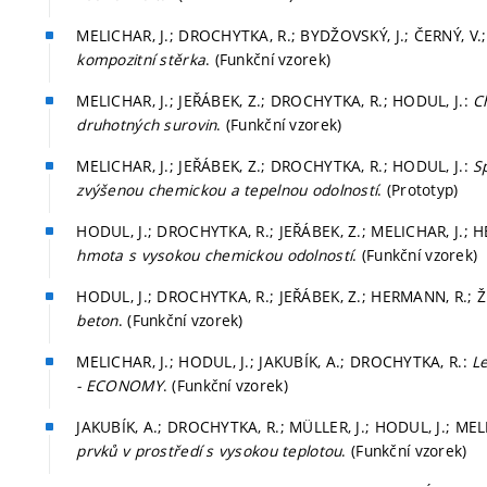
MELICHAR, J.; DROCHYTKA, R.; BYDŽOVSKÝ, J.; ČERNÝ, V.
kompozitní stěrka
. (Funkční vzorek)
MELICHAR, J.; JEŘÁBEK, Z.; DROCHYTKA, R.; HODUL, J.:
C
druhotných surovin
. (Funkční vzorek)
MELICHAR, J.; JEŘÁBEK, Z.; DROCHYTKA, R.; HODUL, J.:
S
zvýšenou chemickou a tepelnou odolností
. (Prototyp)
HODUL, J.; DROCHYTKA, R.; JEŘÁBEK, Z.; MELICHAR, J.; 
hmota s vysokou chemickou odolností
. (Funkční vzorek)
HODUL, J.; DROCHYTKA, R.; JEŘÁBEK, Z.; HERMANN, R.; Ž
beton
. (Funkční vzorek)
MELICHAR, J.; HODUL, J.; JAKUBÍK, A.; DROCHYTKA, R.:
Le
- ECONOMY
. (Funkční vzorek)
JAKUBÍK, A.; DROCHYTKA, R.; MÜLLER, J.; HODUL, J.; MEL
prvků v prostředí s vysokou teplotou
. (Funkční vzorek)