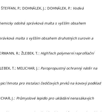
; ŠTEFFAN, P.; DOHNÁLEK, J.; DOHNÁLEK, P.:
Vodivá
hemicky odolná správková malta s vyšším obsahem
právková malta s vyšším obsahem druhotných surovin a
HERMANN, R.; ŽLEBEK, T.:
HighTech polymerní reprofilační
LEBEK, T.; MELICHAR, J.:
Paropropustný ochranný nátěr na
picí hmota pro instalaci čedičových prvků na kovový podklad
ICHAR, J.:
Průmyslové lepidlo pro ukládání nenasákavých