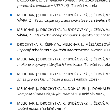
BROŽOVSKÝ, J.:
Cementový kompozit pro 3DCP splňující 
pozemních komunikací (TKP 18)
. (Funkční vzorek)
MELICHAR, J.; DROCHYTKA, R.; BYDŽOVSKÝ, J.; ČERNÝ, V.;
VÁVRA, Z.:
Technologie urychlení hydratace čerstvého si
MELICHAR, J.; DROCHYTKA, R.; BYDŽOVSKÝ, J.; ČERNÝ, V.;
VÁVRA, Z.:
Elektricky vodivý kompozit s vysokou účinnost
DROCHYTKA, R.; ČERNÝ, V.; MELICHAR, J.; MÉSZÁROSOVÁ, 
úsporný pórobeton s využitím alternativních surovin
. (F
MELICHAR, J.; DROCHYTKA, R.; BYDŽOVSKÝ, J.; ČERNÝ, V.
malta pro opravy stávajících konstrukcí
. (Funkční vzorek)
MELICHAR, J.; DROCHYTKA, R.; BYDŽOVSKÝ, J.; ČERNÝ, V.
směs pro překlenutí trhlin a dutin
. (Funkční vzorek)
MELICHAR, J.; DROCHYTKA, R.; DOHNÁLEK, J.; DOHNÁLEK, 
kompozitní směs zlepšující uzemnění
. (Funkční vzorek)
MELICHAR, J.; DROCHYTKA, R.; BYDŽOVSKÝ, J.; ČERNÝ, V.
vodivá malta
. (Funkční vzorek)