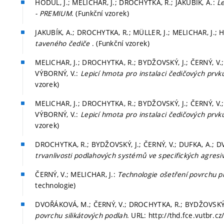
HODUL, J.; MELICHAR, J.; DROCHYTKA, R.; JAKUBÍK, A.:
Le
- PREMIUM
. (Funkční vzorek)
JAKUBÍK, A.; DROCHYTKA, R.; MÜLLER, J.; MELICHAR, J.; 
taveného čediče
. (Funkční vzorek)
MELICHAR, J.; DROCHYTKA, R.; BYDŽOVSKÝ, J.; ČERNÝ, V.; 
VÝBORNÝ, V.:
Lepicí hmota pro instalaci čedičových prv
vzorek)
MELICHAR, J.; DROCHYTKA, R.; BYDŽOVSKÝ, J.; ČERNÝ, V.; 
VÝBORNÝ, V.:
Lepicí hmota pro instalaci čedičových pr
vzorek)
DROCHYTKA, R.; BYDŽOVSKÝ, J.; ČERNÝ, V.; DUFKA, A.; 
trvanlivosti podlahových systémů ve specifických agresi
ČERNÝ, V.; MELICHAR, J.:
Technologie ošetření povrchu pr
technologie)
DVOŘÁKOVÁ, M.; ČERNÝ, V.; DROCHYTKA, R.; BYDŽOVSKÝ, J
povrchu silikátových podlah
. URL: http://thd.fce.vutbr.