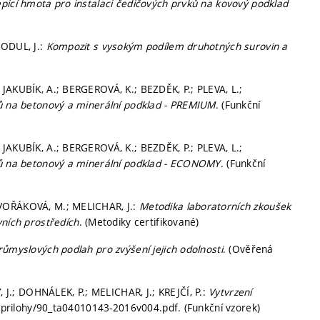
picí hmota pro instalaci čedičových prvků na kovový podklad
HODUL, J.:
Kompozit s vysokým podílem druhotných surovin a
JAKUBÍK, A.; BERGEROVÁ, K.; BEZDĚK, P.; PLEVA, L.;
ků na betonový a minerální podklad - PREMIUM
. (Funkční
JAKUBÍK, A.; BERGEROVÁ, K.; BEZDĚK, P.; PLEVA, L.;
vků na betonový a minerální podklad - ECONOMY
. (Funkční
DVOŘÁKOVÁ, M.; MELICHAR, J.:
Metodika laboratorních zkoušek
vních prostředích
. (Metodiky certifikované)
ůmyslových podlah pro zvýšení jejich odolnosti
. (Ověřená
.; DOHNÁLEK, P.; MELICHAR, J.; KREJČÍ, P.:
Vytvrzení
cz/prilohy/90_ta04010143-2016v004.pdf. (Funkční vzorek)