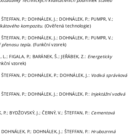
požadavky Technických kvalitativních podmínek staveb
 ŠTEFFAN, P.; DOHNÁLEK, J.; DOHNÁLEK, P.; PUMPR, V.;
likátového kompozitu
. (Ověřená technologie)
 ŠTEFFAN, P.; DOHNÁLEK, J.; DOHNÁLEK, P.; PUMPR, V.;
í přenosu tepla
. (Funkční vzorek)
L.; FIGALA, P.; BARÁNEK, Š.; JEŘÁBEK, Z.:
Energeticky
unkční vzorek)
; ŠTEFFAN, P.; DOHNÁLEK, P.; DOHNÁLEK, J.:
Vodivá správková
; ŠTEFFAN, P.; DOHNÁLEK, J.; DOHNÁLEK, P.:
Injektážní vodivá
P.; BYDŽOVSKÝ, J.; ČERNÝ, V.; ŠTEFFAN, P.:
Cementová
; DOHNÁLEK, P.; DOHNÁLEK, J.; ŠTEFFAN, P.:
Hrubozrnná