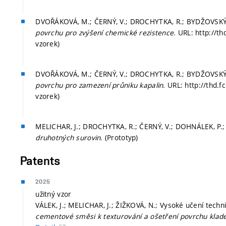
DVOŘÁKOVÁ, M.; ČERNÝ, V.; DROCHYTKA, R.; BYDŽOVSKÝ, J
povrchu pro zvýšení chemické rezistence
. URL: http://t
vzorek)
DVOŘÁKOVÁ, M.; ČERNÝ, V.; DROCHYTKA, R.; BYDŽOVSKÝ, J
povrchu pro zamezení průniku kapalin
. URL: http://thd.
vzorek)
MELICHAR, J.; DROCHYTKA, R.; ČERNÝ, V.; DOHNÁLEK, P.;
druhotných surovin
. (Prototyp)
Patents
2025
užitný vzor
VÁLEK, J.; MELICHAR, J.; ŽIŽKOVÁ, N.; Vysoké učení techn
cementové směsi k texturování a ošetření povrchu klad