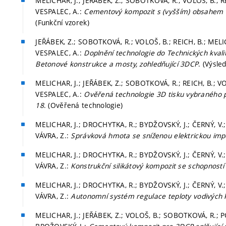
MELICHAR, J.; JEŘÁBEK, Z.; SOBOTKOVÁ, R.; VOLOŠ, B.; R
VESPALEC, A.:
Cementový kompozit s (vyšším) obsahem d
(Funkční vzorek)
JEŘÁBEK, Z.; SOBOTKOVÁ, R.; VOLOŠ, B.; REICH, B.; MELI
VESPALEC, A.:
Doplnění technologie do Technických kval
Betonové konstrukce a mosty, zohledňující 3DCP
. (Výsle
MELICHAR, J.; JEŘÁBEK, Z.; SOBOTKOVÁ, R.; REICH, B.; V
VESPALEC, A.:
Ověřená technologie 3D tisku vybraného 
18
. (Ověřená technologie)
MELICHAR, J.; DROCHYTKA, R.; BYDŽOVSKÝ, J.; ČERNÝ, V.;
VÁVRA, Z.:
Správková hmota se sníženou elektrickou imp
MELICHAR, J.; DROCHYTKA, R.; BYDŽOVSKÝ, J.; ČERNÝ, V.;
VÁVRA, Z.:
Konstrukční silikátový kompozit se schopnost
MELICHAR, J.; DROCHYTKA, R.; BYDŽOVSKÝ, J.; ČERNÝ, V.;
VÁVRA, Z.:
Autonomní systém regulace teploty vodivých
MELICHAR, J.; JEŘÁBEK, Z.; VOLOŠ, B.; SOBOTKOVÁ, R.; 