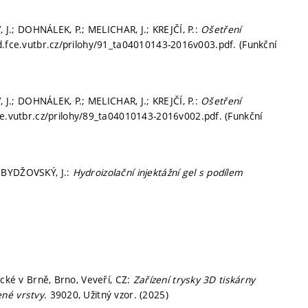
.; DOHNÁLEK, P.; MELICHAR, J.; KREJČÍ, P.:
Ošetření
hd.fce.vutbr.cz/prilohy/91_ta04010143-2016v003.pdf. (Funkční
.; DOHNÁLEK, P.; MELICHAR, J.; KREJČÍ, P.:
Ošetření
fce.vutbr.cz/prilohy/89_ta04010143-2016v002.pdf. (Funkční
 BYDŽOVSKÝ, J.:
Hydroizolační injektážní gel s podílem
ické v Brně, Brno, Veveří, CZ:
Zařízení trysky 3D tiskárny
ené vrstvy
. 39020, Užitný vzor. (2025)