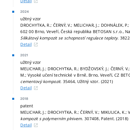
Detail
2024
užitný vzor
DROCHYTKA, R.; ČERNÝ, V.; MELICHAR, J.; DOHNÁLEK, P.; 
602 00 Brno, Veveří, Česká republika BETOSAN s.r.o., Na
Silikátový kompozit se schopností regulace teploty
. 3822
Detail
2021
užitný vzor
MELICHAR, J.; DROCHYTKA, R.; BYDŽOVSKÝ, J.; ČERNÝ, V
M.; Vysoké učení technické v Brně, Brno, Veveří, CZ BET
cementový kompozit
. 35464, Užitný vzor. (2021)
Detail
2018
patent
MELICHAR, J.; DROCHYTKA, R.; ČERNÝ, V.; MIKULICA, K.; V
kompozit s polymerním plnivem
. 307408, Patent. (2018)
Detail