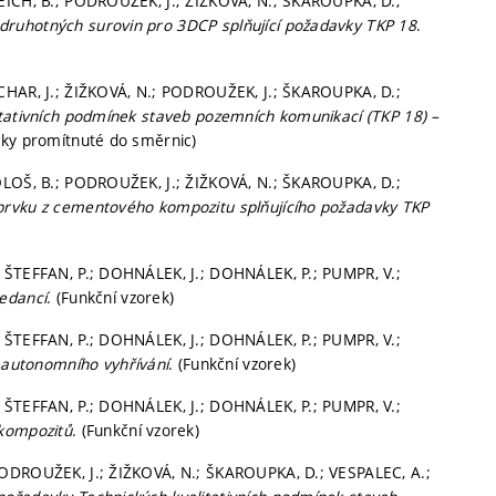
EICH, B.; PODROUŽEK, J.; ŽIŽKOVÁ, N.; ŠKAROUPKA, D.;
ruhotných surovin pro 3DCP splňující požadavky TKP 18
.
CHAR, J.; ŽIŽKOVÁ, N.; PODROUŽEK, J.; ŠKAROUPKA, D.;
itativních podmínek staveb pozemních komunikací (TKP 18) –
dky promítnuté do směrnic)
OLOŠ, B.; PODROUŽEK, J.; ŽIŽKOVÁ, N.; ŠKAROUPKA, D.;
prvku z cementového kompozitu splňujícího požadavky TKP
 ŠTEFFAN, P.; DOHNÁLEK, J.; DOHNÁLEK, P.; PUMPR, V.;
edancí
. (Funkční vzorek)
 ŠTEFFAN, P.; DOHNÁLEK, J.; DOHNÁLEK, P.; PUMPR, V.;
í autonomního vyhřívání
. (Funkční vzorek)
 ŠTEFFAN, P.; DOHNÁLEK, J.; DOHNÁLEK, P.; PUMPR, V.;
 kompozitů
. (Funkční vzorek)
PODROUŽEK, J.; ŽIŽKOVÁ, N.; ŠKAROUPKA, D.; VESPALEC, A.;