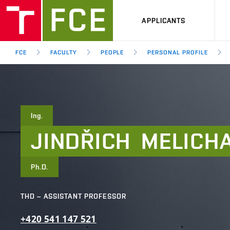
APPLICANTS
FCE
FACULTY
PEOPLE
PERSONAL PROFILE
Ing.
JINDŘICH
MELICH
Ph.D.
THD – ASSISTANT PROFESSOR
+420
541
147
521