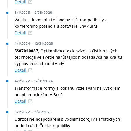
Detail
3/1/2025
–
2/28/2026
Validace konceptu technologické kompatibility a
komerčního potenciálu software Envi4BIM
Detail
4/1/2024
–
12/31/2026
Optimalizace extenzívních čistírenských
SS07010087,
technologií ve světle narůstajících požadavků na kvalitu
vypouštěné odpadní vody
Detail
4/1/2022
–
12/31/2024
Transformace formy a obsahu vzdělávání na Vysokém
učení technickém v Brně
Detail
3/1/2022
–
2/28/2023
Udržitelné hospodaření s vodními zdroji v klimatických
podmínkách České republiky