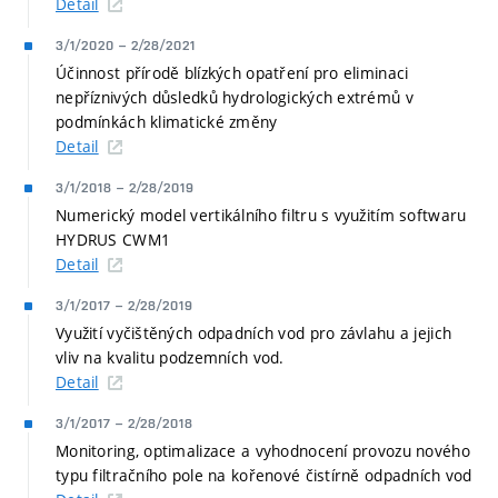
Detail
3/1/2020
–
2/28/2021
Účinnost přírodě blízkých opatření pro eliminaci
nepříznivých důsledků hydrologických extrémů v
podmínkách klimatické změny
Detail
3/1/2018
–
2/28/2019
Numerický model vertikálního filtru s využitím softwaru
HYDRUS CWM1
Detail
3/1/2017
–
2/28/2019
Využití vyčištěných odpadních vod pro závlahu a jejich
vliv na kvalitu podzemních vod.
Detail
3/1/2017
–
2/28/2018
Monitoring, optimalizace a vyhodnocení provozu nového
typu filtračního pole na kořenové čistírně odpadních vod