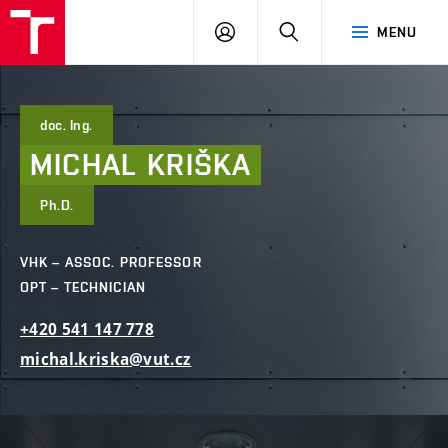
FCE
LOG
HLEDAT
MENU
BUT
ON
doc. Ing.
MICHAL
KRIŠKA
Ph.D.
VHK – ASSOC. PROFESSOR
OPT – TECHNICIAN
+420
541
147
778
michal.kriska@vut.cz