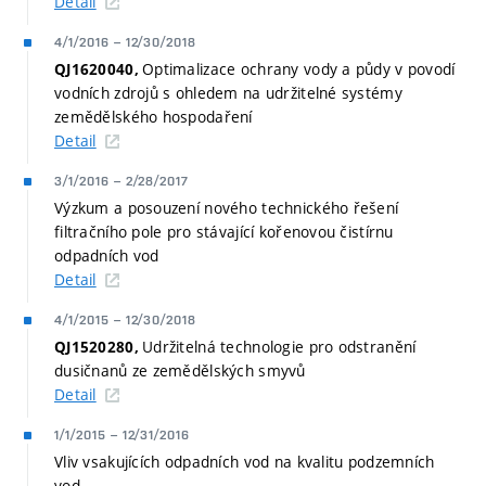
Detail
4/1/2016
–
12/30/2018
Optimalizace ochrany vody a půdy v povodí
QJ1620040,
vodních zdrojů s ohledem na udržitelné systémy
zemědělského hospodaření
Detail
3/1/2016
–
2/28/2017
Výzkum a posouzení nového technického řešení
filtračního pole pro stávající kořenovou čistírnu
odpadních vod
Detail
4/1/2015
–
12/30/2018
Udržitelná technologie pro odstranění
QJ1520280,
dusičnanů ze zemědělských smyvů
Detail
1/1/2015
–
12/31/2016
Vliv vsakujících odpadních vod na kvalitu podzemních
vod