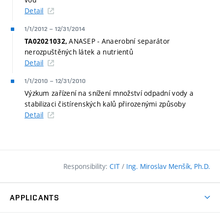
Detail
1/1/2012
–
12/31/2014
ANASEP - Anaerobní separátor
TA02021032,
nerozpuštěných látek a nutrientů
Detail
1/1/2010
–
12/31/2010
Výzkum zařízení na snížení množství odpadní vody a
stabilizaci čistírenských kalů přirozenými způsoby
Detail
Responsibility:
CIT
/
Ing. Miroslav Menšík, Ph.D.
APPLICANTS
Why study at the FCE?