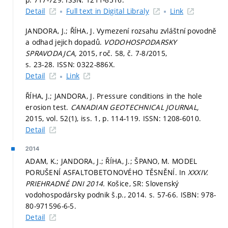
Detail
Full text in Digital Libraly
Link
JANDORA, J.; ŘÍHA, J. Vymezení rozsahu zvláštní povodně
a odhad jejich dopadů.
VODOHOSPODARSKY
SPRAVODAJCA,
2015, roč. 58, č. 7-8/2015,
s. 23-28.
ISSN: 0322-886X.
Detail
Link
ŘÍHA, J.; JANDORA, J. Pressure conditions in the hole
erosion test.
CANADIAN GEOTECHNICAL JOURNAL,
2015, vol. 52(1), iss. 1,
p. 114-119.
ISSN: 1208-6010.
Detail
2014
ADAM, K.; JANDORA, J.; ŘÍHA, J.; ŠPANO, M. MODEL
PORUŠENÍ ASFALTOBETONOVÉHO TĚSNĚNÍ. In
XXXIV.
PRIEHRADNÉ DNI 2014.
Košice, SR: Slovenský
vodohospodársky podnik š.p., 2014.
s. 57-66.
ISBN: 978-
80-971596-6-5.
Detail