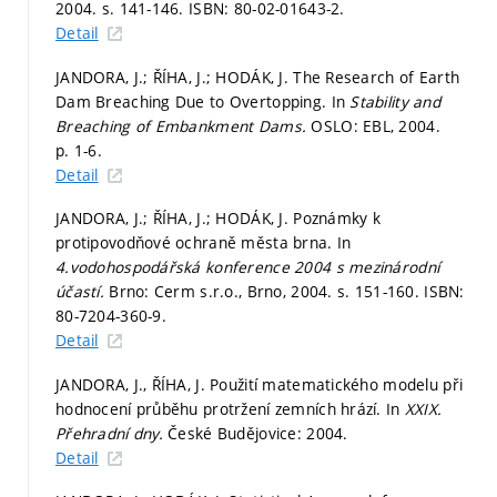
2004.
s. 141-146.
ISBN: 80-02-01643-2.
Detail
JANDORA, J.; ŘÍHA, J.; HODÁK, J. The Research of Earth
Dam Breaching Due to Overtopping. In
Stability and
Breaching of Embankment Dams.
OSLO: EBL, 2004.
p. 1-6.
Detail
JANDORA, J.; ŘÍHA, J.; HODÁK, J. Poznámky k
protipovodňové ochraně města brna. In
4.vodohospodářská konference 2004 s mezinárodní
účastí.
Brno: Cerm s.r.o., Brno, 2004.
s. 151-160.
ISBN:
80-7204-360-9.
Detail
JANDORA, J., ŘÍHA, J. Použití matematického modelu při
hodnocení průběhu protržení zemních hrází. In
XXIX.
Přehradní dny.
České Budějovice: 2004.
Detail