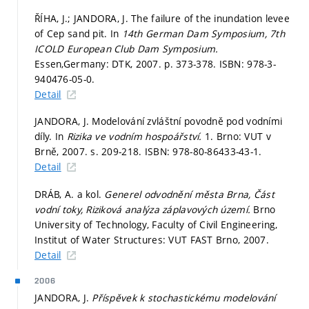
ŘÍHA, J.; JANDORA, J. The failure of the inundation levee
of Cep sand pit. In
14th German Dam Symposium, 7th
ICOLD European Club Dam Symposium.
Essen,Germany: DTK, 2007.
p. 373-378.
ISBN: 978-3-
940476-05-0.
Detail
JANDORA, J. Modelování zvláštní povodně pod vodními
díly. In
Rizika ve vodním hospoářství.
1. Brno: VUT v
Brně, 2007.
s. 209-218.
ISBN: 978-80-86433-43-1.
Detail
DRÁB, A. a kol.
Generel odvodnění města Brna, Část
vodní toky, Riziková analýza záplavových území.
Brno
University of Technology, Faculty of Civil Engineering,
Institut of Water Structures: VUT FAST Brno, 2007.
Detail
2006
JANDORA, J.
Příspěvek k stochastickému modelování