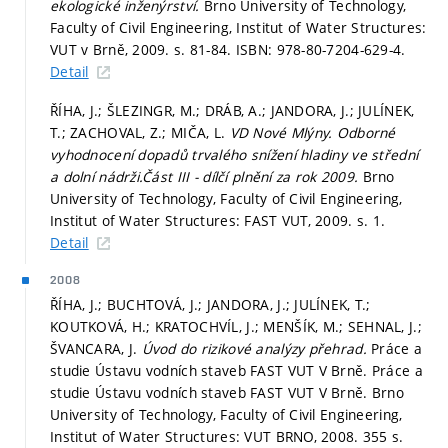
ekologické inženýrství.
Brno University of Technology,
Faculty of Civil Engineering, Institut of Water Structures:
VUT v Brně, 2009.
s. 81-84.
ISBN: 978-80-7204-629-4.
Detail
ŘÍHA, J.; ŠLEZINGR, M.; DRÁB, A.; JANDORA, J.; JULÍNEK,
T.; ZACHOVAL, Z.; MIČA, L.
VD Nové Mlýny. Odborné
vyhodnocení dopadů trvalého snížení hladiny ve střední
a dolní nádrži.Část III - dílčí plnění za rok 2009.
Brno
University of Technology, Faculty of Civil Engineering,
Institut of Water Structures: FAST VUT, 2009.
s. 1.
Detail
2008
ŘÍHA, J.; BUCHTOVÁ, J.; JANDORA, J.; JULÍNEK, T.;
KOUTKOVÁ, H.; KRATOCHVÍL, J.; MENŠÍK, M.; SEHNAL, J.;
ŠVANCARA, J.
Úvod do rizikové analýzy přehrad.
Práce a
studie Ústavu vodních staveb FAST VUT V Brně. Práce a
studie Ústavu vodních staveb FAST VUT V Brně. Brno
University of Technology, Faculty of Civil Engineering,
Institut of Water Structures: VUT BRNO, 2008. 355 s.