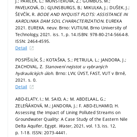
J.; PAŘÍLEK, L.; MŰNSTEROVÁ, Z.; GOMBOŠ, M.;
PAVELKOVÁ, D.; GJUNSBURGS, B.; MIKULKA, J.; DUŠEK, J.;
ŠEVČÍK, R.
BODE AND NYQUIST PLOTS: ASSISTANCE IN
KAROLINKA DAM SOIL CHARACTERIZATION.
EUREKA
2021. EUREKA. neuv. Brno: VUTIUM, Brno University of
Technology, 2021. iss. 1,
p. 14.
ISBN: 978-80-214-5664-8.
ISSN: 2464-4595.
Detail
POSPÍŠILÍK, Š.; KOTAŠKA, S.; PETRULA, L.; JANDORA, J.;
ZACHOVAL, Z.
Stanovení nejistot u vybraných
hydraulických úloh.
Brno: LVV, ÚVST, FAST, VUT v Brně,
2021.
s. 0.
Detail
ABD-ELATY, I.; M. SAID, A.; M. ABDELAAL, G.;
ZELEŇÁKOVÁ, M.; JANDORA, J.; F. ABD-ELHAMID, H.
Assessing the Impact of Lining Polluted Streams on
Groundwater Quality: A Case Study of the Eastern Nile
Delta Aquifer, Egypt.
Water,
2021, vol. 13, iss. 12,
p. 1-18.
ISSN: 2073-4441.