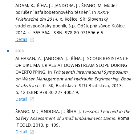
ADAM, K.; ŘÍHA, J.; JANDORA, J.; ŠPANO, M. Model
porušení asfaltobetonového těsnění. In
XXXIV.
Priehradné dni 2014.
x. Košice, SR: Slovenský
vodohospodársky podnik, š.p. Odštepný závod Košice,
2014.
s. 555-564.
ISBN: 978-80-971596-6-5.
Detail
2013
ALHASAN, Z.; JANDORA, J.; ŘÍHA, J. SCOUR RESISTANCE
OF DIKE MATERIALS AT DOWNSTREAM SLOPE DURING
OVERTOPPING. In
Thirteenth International Symposium
on Water Management and Hydraulic Engineering, Book
of abstracts.
0. SK, Bratislava: STU Bratislava, 2013.
p. 12
ISBN: 978-80-227-4002-9.
Detail
ŠPANO, M.; JANDORA, J.; ŘÍHA, J.
Lessons Learned in the
Safety Assessment of Small Embankment Dams.
Roma:
ITCOLD, 2013.
p. 199.
Detail