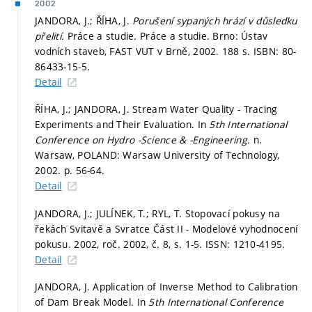
2002
JANDORA, J.; ŘÍHA, J.
Porušení sypaných hrází v důsledku
přelití.
Práce a studie. Práce a studie. Brno: Ústav
vodních staveb, FAST VUT v Brně, 2002. 188 s. ISBN: 80-
86433-15-5.
Detail
ŘÍHA, J.; JANDORA, J. Stream Water Quality - Tracing
Experiments and Their Evaluation. In
5th International
Conference on Hydro -Science & -Engineering.
n.
Warsaw, POLAND: Warsaw University of Technology,
2002.
p. 56-64.
Detail
JANDORA, J.; JULÍNEK, T.; RYL, T. Stopovací pokusy na
řekách Svitavě a Svratce Část II - Modelové vyhodnocení
pokusu. 2002, roč. 2002, č. 8,
s. 1-5.
ISSN: 1210-4195.
Detail
JANDORA, J. Application of Inverse Method to Calibration
of Dam Break Model. In
5th International Conference