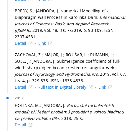
BREDY, S.; JANDORA, J. Numerical Modelling of a
Diaphragm wall Process in Karolinka Dam.
International
Journal of Sciences: Basic and Applied Research
(IJSBAR),
2019, vol. 48, iss. 7/2019,
p. 93-109.
ISSN:
2307-4531.
Detail
Link
ZACHOVAL, Z.; MAJOR, J.; ROUŠAR, L.; RUMANN, J.;
ŠULC, J.; JANDORA, J. Submergence coefficient of full-
width sharp-edged broad-crested rectangular weirs.
Journal of Hydrology and Hydromechanics,
2019, vol. 67,
iss. 4,
p. 329-338.
ISSN: 1338-4333.
Detail
Full text in Digital Libraly
Link
2018
HOLINKA, M.; JANDORA, J.
Porovnání turbulentních
modelů při řešení problémů prouděni s volnou hladinou
na přelivu vodního díla.
2018. 25 s.
Detail