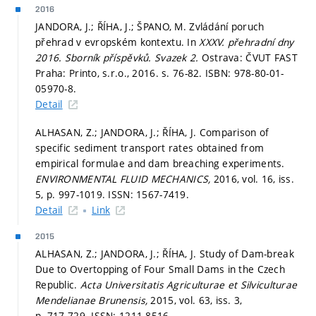
2016
JANDORA, J.; ŘÍHA, J.; ŠPANO, M. Zvládání poruch
přehrad v evropském kontextu. In
XXXV. přehradní dny
2016. Sborník příspěvků. Svazek 2.
Ostrava: ČVUT FAST
Praha: Printo, s.r.o., 2016.
s. 76-82.
ISBN: 978-80-01-
05970-8.
Detail
ALHASAN, Z.; JANDORA, J.; ŘÍHA, J. Comparison of
specific sediment transport rates obtained from
empirical formulae and dam breaching experiments.
ENVIRONMENTAL FLUID MECHANICS,
2016, vol. 16, iss.
5,
p. 997-1019.
ISSN: 1567-7419.
Detail
Link
2015
ALHASAN, Z.; JANDORA, J.; ŘÍHA, J. Study of Dam-break
Due to Overtopping of Four Small Dams in the Czech
Republic.
Acta Universitatis Agriculturae et Silviculturae
Mendelianae Brunensis,
2015, vol. 63, iss. 3,
p. 717-729.
ISSN: 1211-8516.