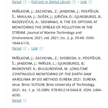
Detail
Full text in Digital Libraly
Link
PAŘÍLKOVÁ, J.; ZACHOVAL, Z.; JANDORA, J.; POSPÍŠILÍK,
Š.; MIKULKA, J.; DUŠEK, J.; JUŘIČKA, D.; GJUNSBURGS, B.;
RADZEVIČIUS, A.; SKOMINAS, R. THE EIS OPTIONS AT
MONITORING THE SPREAD OF POLLUTION IN THE
STREAM.
Journal of Marine Technology and
Environment,
2021, vol. 2021, iss. 2,
p. 39-48.
ISSN:
1844-6116.
Detail
Link
PAŘÍLKOVÁ, J.; ZACHOVAL, Z.; SVOBODA, V.; POSPÍŠILÍK,
Š.; JANDORA, J.; PAŘÍLEK, L.; GJUNSBURGS, B.;
RADKOVSKÝ, K.; BULGUROVSKÁ, M.
LONG-TIME
CONTINUOUS MONITORING OF THE EARTH DAM
KAROLINKA BY EIS METHOD.
EUREKA 2021. EUREKA.
neuv. Brno: VUTIUM, Brno University of Technology,
2021. iss. 1,
p. 10.
ISBN: 978-80-214-5664-8. ISSN: 2464-
4595.
Detail