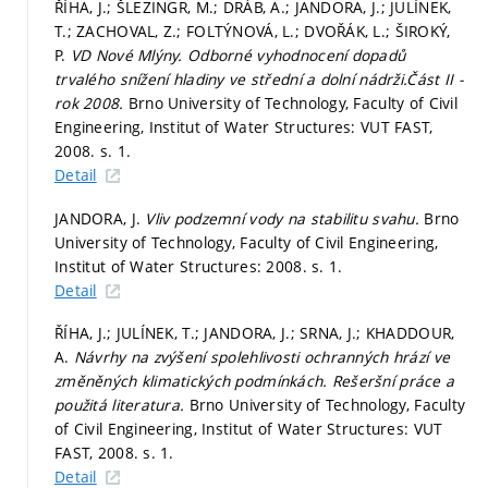
ŘÍHA, J.; ŠLEZINGR, M.; DRÁB, A.; JANDORA, J.; JULÍNEK,
T.; ZACHOVAL, Z.; FOLTÝNOVÁ, L.; DVOŘÁK, L.; ŠIROKÝ,
P.
VD Nové Mlýny. Odborné vyhodnocení dopadů
trvalého snížení hladiny ve střední a dolní nádrži.Část II -
rok 2008.
Brno University of Technology, Faculty of Civil
Engineering, Institut of Water Structures: VUT FAST,
2008.
s. 1.
Detail
JANDORA, J.
Vliv podzemní vody na stabilitu svahu.
Brno
University of Technology, Faculty of Civil Engineering,
Institut of Water Structures: 2008.
s. 1.
Detail
ŘÍHA, J.; JULÍNEK, T.; JANDORA, J.; SRNA, J.; KHADDOUR,
A.
Návrhy na zvýšení spolehlivosti ochranných hrází ve
změněných klimatických podmínkách. Rešeršní práce a
použitá literatura.
Brno University of Technology, Faculty
of Civil Engineering, Institut of Water Structures: VUT
FAST, 2008.
s. 1.
Detail