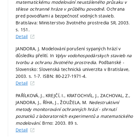
matematickému modelování neustáleného průsaku v
tělese ochranné hráze v průběhu povodně.
Ochrana
pred povodňami a bezpečnosť vodných stavieb.
Bratislava: Ministerstvo životného prostredia SR, 2003.
s. 151.
Detail
JANDORA, J. Modelování porušení sypaných hrází v
důsledku přelití. In
Vplyv vodohospodárskych stavieb na
tvorbu a ochranu životného prostredia.
Podbanské -
Slovensko: Slovenská technická univerzita v Bratislave,
2003.
s. 1-7.
ISBN: 80-227-1971-4.
Detail
PAŘÍLKOVÁ, J., KREJČÍ, I., KRATOCHVÍL, J., ZACHOVAL, Z.,
JANDORA, J., ŘÍHA, J., ŽOUŽELA, M.
Nedestruktivní
metody monitorování ochranných hrází - shrnutí
poznatků z laboratorních experimentů a matematického
modelování.
Brno: 2003. 89 s.
Detail