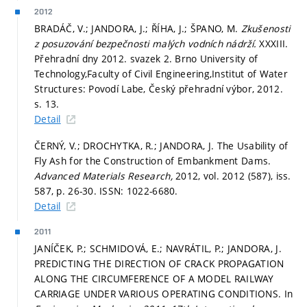
2012
BRADÁČ, V.; JANDORA, J.; ŘÍHA, J.; ŠPANO, M.
Zkušenosti
z posuzování bezpečnosti malých vodních nádrží.
XXXIII.
Přehradní dny 2012. svazek 2. Brno University of
Technology,Faculty of Civil Engineering,Institut of Water
Structures: Povodí Labe, Český přehradní výbor, 2012.
s. 13.
Detail
ČERNÝ, V.; DROCHYTKA, R.; JANDORA, J. The Usability of
Fly Ash for the Construction of Embankment Dams.
Advanced Materials Research,
2012, vol. 2012 (587), iss.
587,
p. 26-30.
ISSN: 1022-6680.
Detail
2011
JANÍČEK, P.; SCHMIDOVÁ, E.; NAVRÁTIL, P.; JANDORA, J.
PREDICTING THE DIRECTION OF CRACK PROPAGATION
ALONG THE CIRCUMFERENCE OF A MODEL RAILWAY
CARRIAGE UNDER VARIOUS OPERATING CONDITIONS. In