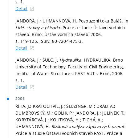
s. 1.
Detail
JANDORA, J.; UHMANNOVÁ, H. Posouzení toku Baláš. In
Lidé, stavby a příroda.
Práce a studie Ústavu vodních
staveb. Brno: Ústav vodních staveb, 2006.
s. 119-125.
ISBN: 80-7204-475-3.
Detail
JANDORA, J.; ŠULC, J.
Hydraulika.
HYDRAULIKA. Brno
University of Technology, Faculty of Civil Engineering,
Institut of Water Structures: FAST VUT v Brně, 2006.
s. 1.
Detail
2005
ŘÍHA, J.; KRATOCHVÍL, J.; ŠLEZINGR, M.; DRÁB, A.;
DUMBROVSKÝ, M.; GOLÍK, P.; JANDORA, J.; JULÍNEK, T.;
KORYTÁROVÁ, J.; KOUTKOVÁ, H.; TICHÁ, A.;
UHMANNOVÁ, H.
Riziková analýza záplavových uzemí.
Práce a studie Ústavu vodních staveb FAST. Práce a