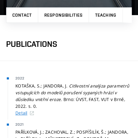
CONTACT
RESPONSIBILITIES
TEACHING
PRO
PUBLICATIONS
2022
KOTAŠKA, S.; JANDORA, J.
Citlivostní analýza parametrů
vstupujících do modelů porušení sypaných hrází v
důsledku vnitřní eroze.
Brno: ÚVST, FAST, VUT v Brně,
2022.
s. 0.
Detail
2021
PAŘÍLKOVÁ, J.; ZACHOVAL, Z.; POSPÍŠILÍK, Š.; JANDORA,