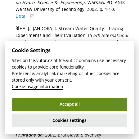
on Hydro -Science & -Engineering.
Warsaw, POLAND:
Warsaw University of Technology, 2002.
p. 1-10.
Detail
ŘÍHA, J., JANDORA, J. Stream Water Quality - Tracing
Experiments and Their Evaluation. In
5th International
Conference on Hydro -Science & -Engineering.
5th
International Conference on Hydro -Science & -
Cookie Settings
Engineering. Warsaw, POLAND: Warsaw University of
Sites on fce.vutbr.cz of fce.vut.cz domains use necessary
Technology, 2002.
p. 1-20.
cookies to provide core functionality.
Detail
Preference, analytical, marketing or other cookies are
stored only with your consent.
JANDORA, J. Analýza poruch přehrad. In
Riziková analýza
Cookie usage information
záplavových území – Seminář 2002.
Sešit 2. Brno: Ústav
vodních staveb, FAST VUT v Brně, 2002.
s. 1-10.
ISBN:
80-86433-15-3.
Accept all
Detail
Cookies settings
JANDORA, J. Příspěvek k výpočtu povodňového průtoku
způsobeného porušením hráze přelitím. In
XXVIII.
Prihradné dni 2002.
Bratislava: Slovenský