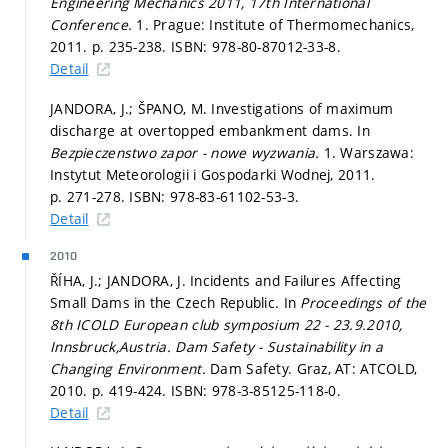
Engineering Mechanics 2011, 17th International
Conference.
1. Prague: Institute of Thermomechanics,
2011.
p. 235-238.
ISBN: 978-80-87012-33-8.
Detail
JANDORA, J.; ŠPANO, M. Investigations of maximum
discharge at overtopped embankment dams. In
Bezpieczenstwo zapor - nowe wyzwania.
1. Warszawa:
Instytut Meteorologii i Gospodarki Wodnej, 2011.
p. 271-278.
ISBN: 978-83-61102-53-3.
Detail
2010
ŘÍHA, J.; JANDORA, J. Incidents and Failures Affecting
Small Dams in the Czech Republic. In
Proceedings of the
8th ICOLD European club symposium 22 - 23.9.2010,
Innsbruck,Austria. Dam Safety - Sustainability in a
Changing Environment.
Dam Safety. Graz, AT: ATCOLD,
2010.
p. 419-424.
ISBN: 978-3-85125-118-0.
Detail