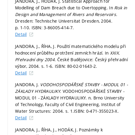
JANDORA, J., HODÁK, J. Statistical Approach for
Modelling of Dam Breach due to Overtopping. In
Risk in
Design and Management of Rivers and Reservoirs.
Dresden: Technische Universitat Dresden, 2004.
p. 1-10.
ISBN: 3-86005-414-7.
Detail
JANDORA, J., ŘÍHA, J. Použití matematického modelu při
hodnocení průběhu protržení zemních hrází. In
XXIX.
Přehradní dny 2004.
České Budějovice: Český přehradní
výbor, 2004.
s. 1-6.
ISBN: 80-02-01643-2.
Detail
JANDORA, J.
VODOHOSPODÁŘSKÉ STAVBY - MODUL 01 -
ZÁKLADY HYDRAULIKY.
VODOHOSPODÁŘSKÉ STAVBY -
MODUL 01 - ZÁKLADY HYDRAULIKY. n. Brno University
of Technology, Faculty of Civil Engineering, Institut of
Water Structures: 2004.
s. 1.
ISBN: 0-471-355023-X.
Detail
JANDORA, J., ŘÍHA, J., HODÁK, J. Poznámky k