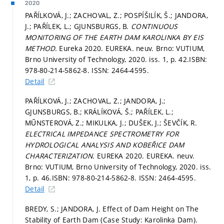
2020
PAŘÍLKOVÁ, J.; ZACHOVAL, Z.; POSPÍŠILÍK, Š.; JANDORA,
J.; PAŘÍLEK, L.; GJUNSBURGS, B.
CONTINUOUS
MONITORING OF THE EARTH DAM KAROLINKA BY EIS
METHOD.
Eureka 2020. EUREKA. neuv. Brno: VUTIUM,
Brno University of Technology, 2020. iss. 1,
p. 42.
ISBN:
978-80-214-5862-8. ISSN: 2464-4595.
Detail
PAŘÍLKOVÁ, J.; ZACHOVAL, Z.; JANDORA, J.;
GJUNSBURGS, B.; KRÁLÍKOVÁ, Š.; PAŘÍLEK, L.;
MŰNSTEROVÁ, Z.; MIKULKA, J.; DUŠEK, J.; ŠEVČÍK, R.
ELECTRICAL IMPEDANCE SPECTROMETRY FOR
HYDROLOGICAL ANALYSIS AND KOBEŘICE DAM
CHARACTERIZATION.
EUREKA 2020. EUREKA. neuv.
Brno: VUTIUM, Brno University of Technology, 2020. iss.
1,
p. 46.
ISBN: 978-80-214-5862-8. ISSN: 2464-4595.
Detail
BREDY, S.; JANDORA, J. Effect of Dam Height on The
Stability of Earth Dam (Case Study: Karolinka Dam).