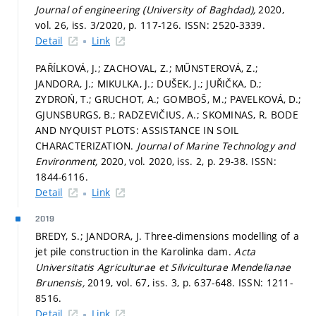
Journal of engineering (University of Baghdad),
2020,
vol. 26, iss. 3/2020,
p. 117-126.
ISSN: 2520-3339.
Detail
Link
PAŘÍLKOVÁ, J.; ZACHOVAL, Z.; MŰNSTEROVÁ, Z.;
JANDORA, J.; MIKULKA, J.; DUŠEK, J.; JUŘIČKA, D.;
ZYDROŃ, T.; GRUCHOT, A.; GOMBOŠ, M.; PAVELKOVÁ, D.;
GJUNSBURGS, B.; RADZEVIČIUS, A.; SKOMINAS, R. BODE
AND NYQUIST PLOTS: ASSISTANCE IN SOIL
CHARACTERIZATION.
Journal of Marine Technology and
Environment,
2020, vol. 2020, iss. 2,
p. 29-38.
ISSN:
1844-6116.
Detail
Link
2019
BREDY, S.; JANDORA, J. Three-dimensions modelling of a
jet pile construction in the Karolinka dam.
Acta
Universitatis Agriculturae et Silviculturae Mendelianae
Brunensis,
2019, vol. 67, iss. 3,
p. 637-648.
ISSN: 1211-
8516.
Detail
Link