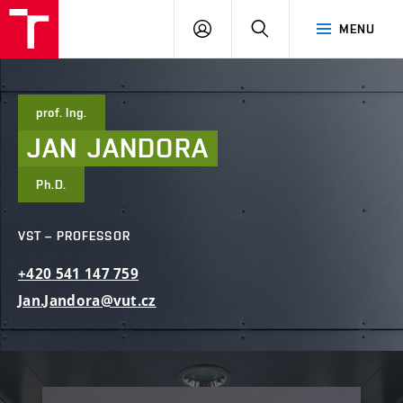
FCE
LOG
HLEDAT
MENU
BUT
ON
prof. Ing.
JAN
JANDORA
Ph.D.
VST – PROFESSOR
+420
541
147
759
Jan.Jandora@vut.cz