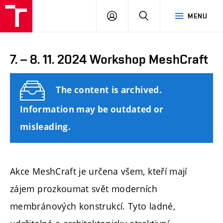
FCE
LOG
HLEDAT
MENU
BUT
ON
7. – 8. 11. 2024 Workshop MeshCraft
The content is archived.
Information may be outdated or
misleading.
Akce MeshCraft je určena všem, kteří mají
zájem prozkoumat svět moderních
membránových konstrukcí. Tyto ladné,