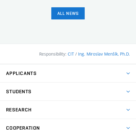
ALL NEWS
Responsibility:
CIT
/
Ing. Miroslav Menšík, Ph.D.
APPLICANTS
Why study at the FCE?
STUDENTS
Short-term study & Training
Academic Year
Programmes in English
RESEARCH
Degree Programmes
Open Day
Achievements
Courses
COOPERATION
(external
E–application
Licences & Patents
link)