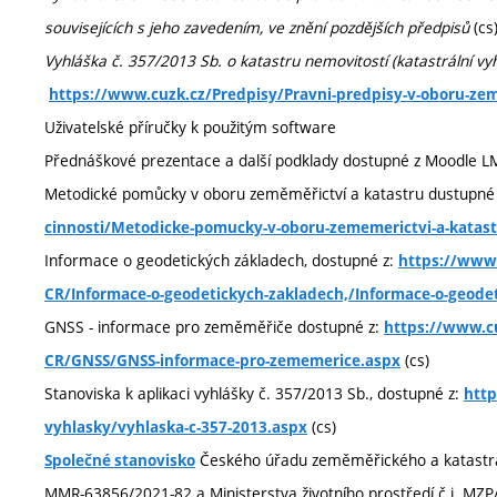
souvisejících s jeho zavedením, ve znění pozdějších předpisů
(cs
Vyhláška č. 357/2013 Sb. o katastru nemovitostí (katastrální vy
https://www.cuzk.cz/Predpisy/Pravni-predpisy-v-oboru-zem
Uživatelské příručky k použitým software
Přednáškové prezentace a další podklady dostupné z Moodle LM
Metodické pomůcky v oboru zeměměřictví a katastru dustupné
cinnosti/Metodicke-pomucky-v-oboru-zememerictvi-a-katast
Informace o geodetických základech, dostupné z:
https://www.
CR/Informace-o-geodetickych-zakladech,/Informace-o-geode
GNSS - informace pro zeměměřiče dostupné z:
https://www.c
(cs)
CR/GNSS/GNSS-informace-pro-zememerice.aspx
Stanoviska k aplikaci vyhlášky č. 357/2013 Sb., dostupné z:
http
(cs)
vyhlasky/vyhlaska-c-357-2013.aspx
Českého úřadu zeměměřického a katastrální
Společné stanovisko
MMR-63856/2021-82 a Ministerstva životního prostředí č.j. M