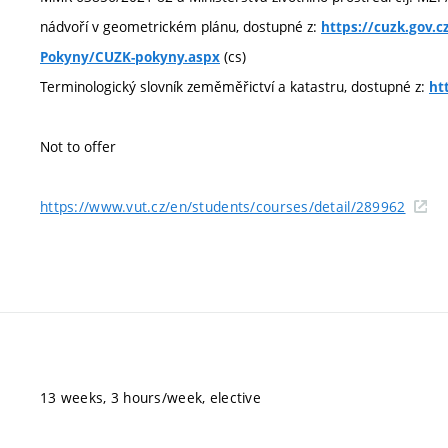
nádvoří v geometrickém plánu, dostupné z:
https://cuzk.gov.c
(cs)
Pokyny/CUZK-pokyny.aspx
Terminologický slovník zeměměřictví a katastru, dostupné z:
ht
Not to offer
https://www.vut.cz/en/students/courses/detail/289962
13 weeks, 3 hours/week, elective