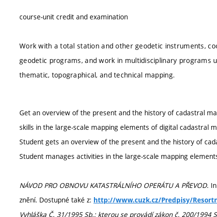
course-unit credit and examination
Work with a total station and other geodetic instruments, coo
geodetic programs, and work in multidisciplinary programs us
thematic, topographical, and technical mapping.
Get an overview of the present and the history of cadastral m
skills in the large-scale mapping elements of digital cadastral 
Student gets an overview of the present and the history of ca
Student manages activities in the large-scale mapping elements
NÁVOD PRO OBNOVU KATASTRÁLNÍHO OPERÁTU A PŘEVOD
. I
znění. Dostupné také z:
http://www.cuzk.cz/Predpisy/Resort
Vyhláška Č. 31/1995 Sb.: kterou se provádí zákon č. 200/1994 