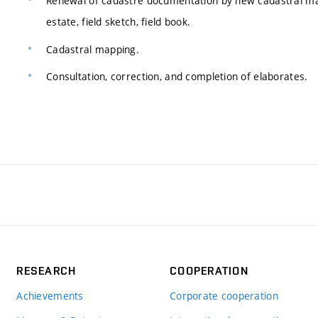
Renewal of cadastre documentation by new cadastral mappi
estate, field sketch, field book.
Cadastral mapping.
Consultation, correction, and completion of elaborates.
RESEARCH
COOPERATION
Achievements
Corporate cooperation