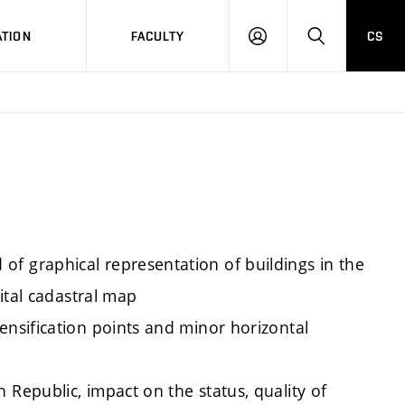
TION
FACULTY
CS
LOG
HLEDAT
ON
f graphical representation of buildings in the
gital cadastral map
ensification points and minor horizontal
 Republic, impact on the status, quality of