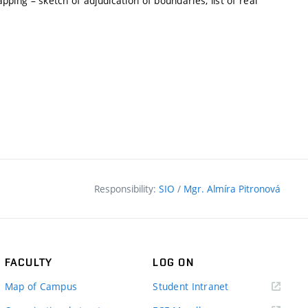
ng – sketch of adjudication of boundaries, list of real
Responsibility:
SIO
/
Mgr. Almíra Pitronová
FACULTY
LOG ON
(external
Map of Campus
Student Intranet
link)