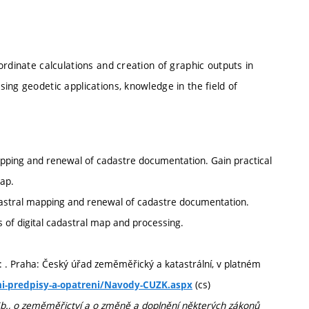
rdinate calculations and creation of graphic outputs in
ing geodetic applications, knowledge in the field of
apping and renewal of cadastre documentation. Gain practical
map.
dastral mapping and renewal of cadastre documentation.
 of digital cadastral map and processing.
n: . Praha: Český úřad zeměměřický a katastrální, v platném
(cs)
ni-predpisy-a-opatreni/Navody-CUZK.aspx
Sb., o zeměměřictví a o změně a doplnění některých zákonů