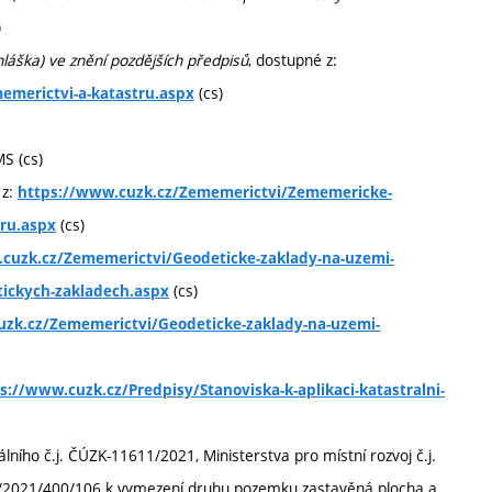
)
hláška) ve znění pozdějších předpisů
, dostupné z:
(cs)
emerictvi-a-katastru.aspx
S (cs)
 z:
https://www.cuzk.cz/Zememerictvi/Zememericke-
(cs)
ru.aspx
cuzk.cz/Zememerictvi/Geodeticke-zaklady-na-uzemi-
(cs)
tickych-zakladech.aspx
uzk.cz/Zememerictvi/Geodeticke-zaklady-na-uzemi-
s://www.cuzk.cz/Predpisy/Stanoviska-k-aplikaci-katastralni-
ho č.j. ČÚZK-11611/2021, Ministerstva pro místní rozvoj č.j.
ZP/2021/400/106 k vymezení druhu pozemku zastavěná plocha a