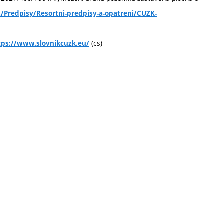
z/Predpisy/Resortni-predpisy-a-opatreni/CUZK-
(cs)
tps://www.slovnikcuzk.eu/